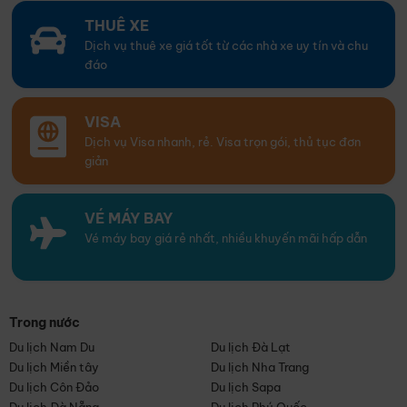
THUÊ XE
Dịch vụ thuê xe giá tốt từ các nhà xe uy tín và chu
đáo
VISA
Dịch vụ Visa nhanh, rẻ. Visa trọn gói, thủ tục đơn
giản
VÉ MÁY BAY
Vé máy bay giá rẻ nhất, nhiều khuyến mãi hấp dẫn
Trong nước
Du lịch Nam Du
Du lịch Đà Lạt
Du lịch Miền tây
Du lịch Nha Trang
Du lịch Côn Đảo
Du lịch Sapa