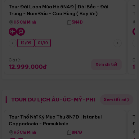
Tour Đài Loan Mùa Hè 5N4Đ | Đài Bắc - Đài
To
Trung - Nam Đầu - Cao Hùng ( Bay Vn)
Tr
Hồ Chí Minh
5N4Đ
12/09
01/10
Giá từ:
Giá
Xem chi tiết
12.999.000đ
1
TOUR DU LỊCH ÂU-ÚC-MỸ-PHI
Xem tất cả
Điểm nổi bật
Tour Thổ Nhĩ Kỳ Mùa Thu 8N7Đ | Istanbul -
To
Cappadocia - Pamukkale
Đế
Hồ Chí Minh
8N7Đ