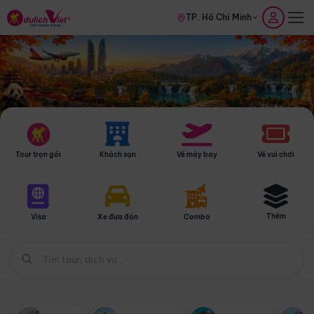
TP. Hồ Chí Minh
Tour trọn gói
Khách sạn
Vé máy bay
Vé vui chơi
Thêm
Visa
Xe đưa đón
Combo