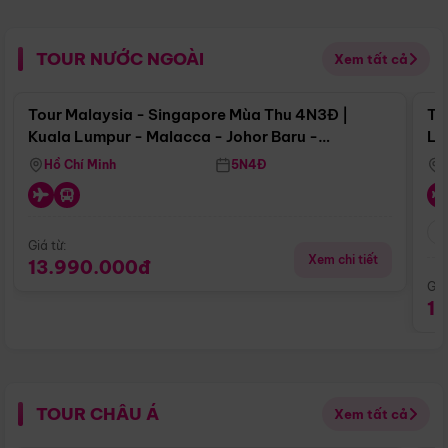
TOUR NƯỚC NGOÀI
Xem tất cả
Điểm nổi bật
Tour Malaysia - Singapore Mùa Thu 4N3Đ |
To
Kuala Lumpur - Malacca - Johor Baru -
Lử
Singapore
Hồ Chí Minh
5N4Đ
Giá từ:
Xem chi tiết
13.990.000đ
Giá
1
TOUR CHÂU Á
Xem tất cả
Điểm nổi bật