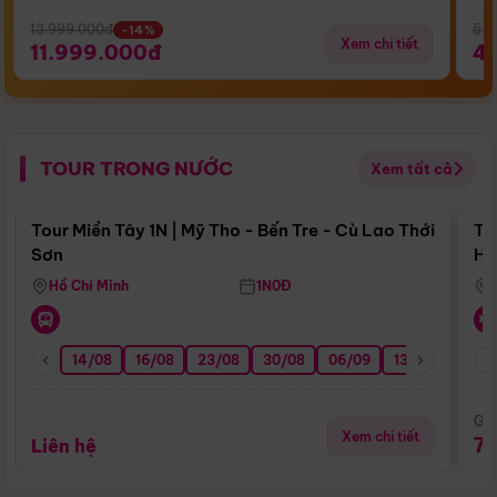
13.999.000đ
5.5
-14%
Xem chi tiết
11.999.000đ
4
TOUR TRONG NƯỚC
Xem tất cả
Điểm nổi bật
Tour Miền Tây 1N | Mỹ Tho - Bến Tre - Cù Lao Thới
To
Sơn
Hu
Hồ Chí Minh
1N0Đ
14/08
16/08
23/08
30/08
06/09
13/09
20/0
Giá
Xem chi tiết
7
Liên hệ