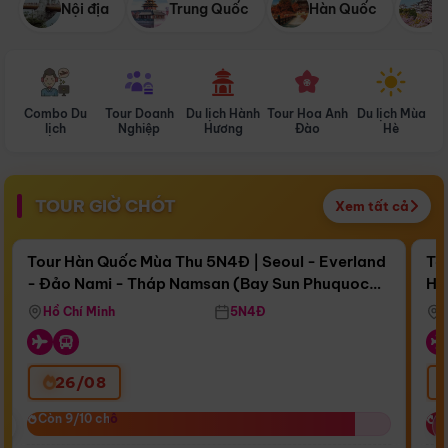
Nội địa
Trung Quốc
Hàn Quốc
N
Combo Du
Tour Doanh
Du lịch Hành
Tour Hoa Anh
Du lịch Mùa
D
lịch
Nghiệp
Hương
Đào
Hè
TOUR GIỜ CHÓT
Xem tất cả
Điểm nổi bật
Còn
17 ngày 03:14:09
Cò
Tour Hàn Quốc Mùa Thu 5N4Đ | Seoul - Everland
To
- Đảo Nami - Tháp Namsan (Bay Sun Phuquoc
Hò
Bay Sun Phuquoc Airways
Tặ
Airways)
Aq
Hồ Chí Minh
5N4Đ
26/08
‹
Còn 9/10 chỗ
Còn 9/10 chỗ
C
C