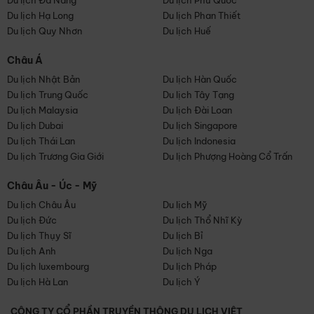
Du lịch Đà Nẵng
Du lịch Phú Quốc
Du lịch Hạ Long
Du lịch Phan Thiết
Du lịch Quy Nhơn
Du lịch Huế
Châu Á
Du lịch Nhật Bản
Du lịch Hàn Quốc
Du lịch Trung Quốc
Du lịch Tây Tạng
Du lịch Malaysia
Du lịch Đài Loan
Du lịch Dubai
Du lịch Singapore
Du lịch Thái Lan
Du lịch Indonesia
Du lịch Trương Gia Giới
Du lịch Phượng Hoàng Cổ Trấn
Châu Âu - Úc - Mỹ
Du lịch Châu Âu
Du lịch Mỹ
Du lịch Đức
Du lịch Thổ Nhĩ Kỳ
Du lịch Thụy Sĩ
Du lịch Bỉ
Du lịch Anh
Du lịch Nga
Du lịch luxembourg
Du lịch Pháp
Du lịch Hà Lan
Du lịch Ý
CÔNG TY CỔ PHẦN TRUYỀN THÔNG DU LỊCH VIỆT