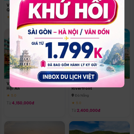
Quoc
Vinpearl Resort & Spa Phu
Phú Quốc
Quoc
★ 5.0
★ 5.0
Vinpearl Resort & Golf Nam
Melia Vinpearl Danang
Hội An
Riverfront
★ 5.0
Đà Nẵng
Từ
4,150,000đ
★ 5.0
Từ
2,400,000đ