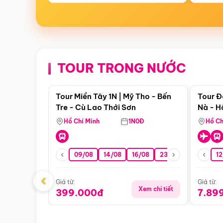
TOUR TRONG NƯỚC
Điểm nổi bật
Tour Miền Tây 1N | Mỹ Tho - Bến
Tour Đ
Tre - Cù Lao Thới Sơn
Nà - H
Nha
Hồ Chí Minh
1N0Đ
Hồ Ch
09/08
14/08
16/08
23/08
30/08
12
0
‹
Giá từ:
Giá từ:
Xem chi tiết
399.000đ
7.89