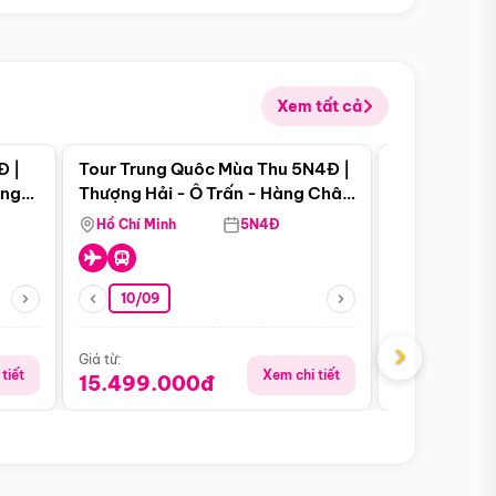
Xem tất cả
 bật
Điểm nổi bật
Đ |
Tour Trung Quôc Mùa Thu 5N4Đ |
Tour Trung
àng
Thượng Hải - Ô Trấn - Hàng Châu
| Thành Đô 
(Tour Không Shopping)
Viên Gấu Tr
Hồ Chí Minh
5N4Đ
Hồ Chí Minh
10/09
06/08
›
Giá từ:
Giá từ:
tiết
Xem chi tiết
15.499.000đ
18.990.0