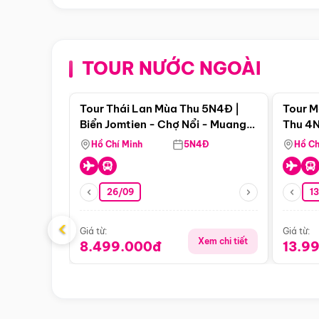
TOUR NƯỚC NGOÀI
Điểm nổi bật
Tour Thái Lan Mùa Thu 5N4Đ |
Tour M
Biển Jomtien - Chợ Nổi - Muang
Thu 4N
Boran - Suanthai
Malacc
Hồ Chí Minh
5N4Đ
Hồ Ch
Singa
26/09
1
‹
Giá từ:
Giá từ:
Xem chi tiết
8.499.000đ
13.9