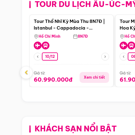
TOUR DU LỊCH ÂU-ÚC-M
Điểm nổi bật
Tour Thổ Nhĩ Kỳ Mùa Thu 8N7Đ |
Tour M
Istanbul - Cappadocia -
Hoa Kỳ
Pamukkale
Hồ Chí Minh
8N7Đ
Hồ Ch
10/12
0
‹
Giá từ:
Giá từ:
Xem chi tiết
60.990.000đ
61.9
KHÁCH SẠN NỔI BẬT