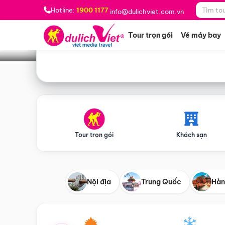
Bạn muốn đi đâu?
*
Hotline:
1900 1177
info@dulichviet.com.vn
Tour trọn gói
Vé máy bay
Tour trọn gói
Khách sạn
Nội địa
Trung Quốc
Hàn