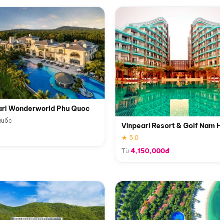
arl Wonderworld Phu Quoc
Quốc
Vinpearl Resort & Golf Nam 
★ 5.0
Từ
4,150,000đ