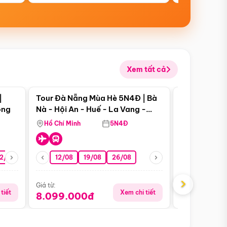
Xem tất cả
 bật
Điểm nổi bật
|
Tour Đà Nẵng Mùa Hè 5N4Đ | Bà
Tour Đà Nẵn
ong
Nà - Hội An - Huế - La Vang -
Nà - Hội An
Động Thiên Đường
Nha
Hồ Chí Minh
5N4Đ
Hồ Chí Minh
2/08
26/08
05/09
12/08
19/08
09/09
26/08
12/09
13/08
›
Giá từ:
Giá từ:
tiết
Xem chi tiết
8.099.000đ
6.899.00