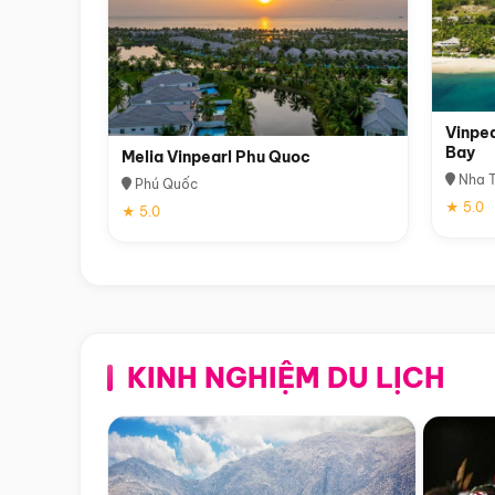
Vinpea
Bay
Melia Vinpearl Phu Quoc
Nha T
Phú Quốc
★ 5.0
★ 5.0
KINH NGHIỆM DU LỊCH