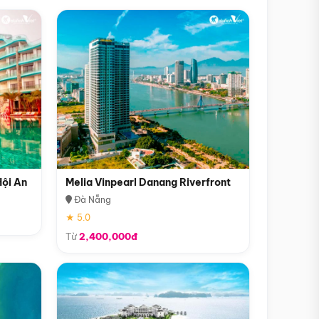
Hội An
Melia Vinpearl Danang Riverfront
Đà Nẵng
★ 5.0
Từ
2,400,000đ