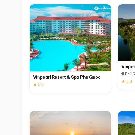
Vinpe
Phú 
Vinpearl Resort & Spa Phu Quoc
★ 5.0
★ 5.0