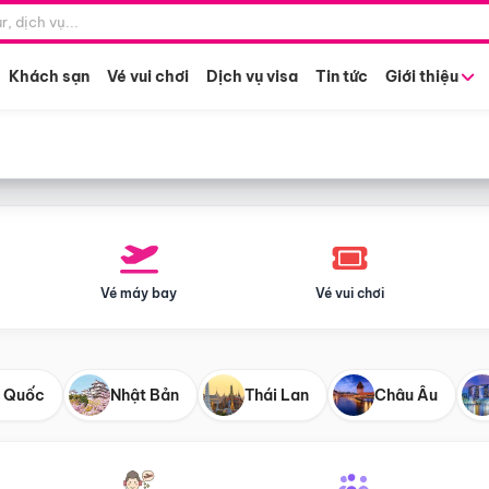
Điểm khởi hành
Tháng khở
Hồ Chí Minh
Bất kỳ 
Khách sạn
Vé vui chơi
Dịch vụ visa
Tin tức
Giới thiệu
Vé máy bay
Vé vui chơi
 Quốc
Nhật Bản
Thái Lan
Châu Âu