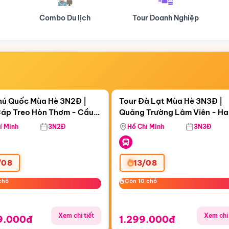
Tour Doanh Nghiệp
Du lịch Hành Hương
Điểm nổi bật
Điểm nổi
gày 08:51:11
Còn
06 ngày 08:51:11
hú Quốc Mùa Hè 3N2Đ |
Tour Đà Lạt Mùa Hè 3N3Đ |
áp Treo Hòn Thơm - Cầu
Quảng Trường Lâm Viên - H
áp Treo Hòn Thơm
Công Viên Nước Aquatopia
Hill - Puppy Farm
í Minh
3N2Đ
Hồ Chí Minh
3N3Đ
/08
13/08
chỗ
chỗ
Còn 10 chỗ
Còn 10 chỗ
Xem chi tiết
Xem chi 
9.000đ
1.299.000đ