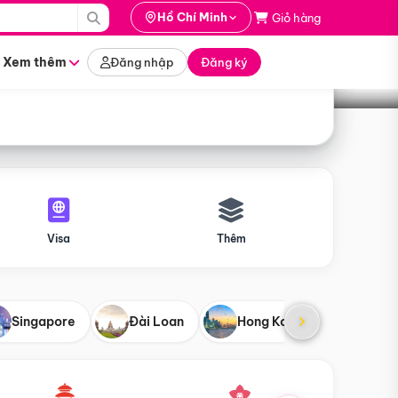
i hành
Hồ Chí Minh
Giỏ hàng
Tìm tour
tháng nào
Xem thêm
Đăng nhập
Đăng ký
Visa
Thêm
Singapore
Đài Loan
Hong Kong
Mỹ