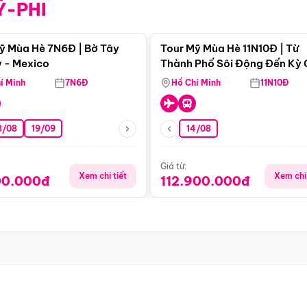
Ỹ-PHI
Điểm nổi bật
Điểm nổi
ỹ Mùa Hè 7N6Đ | Bờ Tây
Tour Mỹ Mùa Hè 11N10Đ | Từ
 - Mexico
Thành Phố Sôi Động Đến Kỳ
Thiên Nhiên Mỹ
í Minh
7N6Đ
Hồ Chí Minh
11N10Đ
8/08
19/09
14/08
Giá từ:
Xem chi tiết
Xem chi 
00.000đ
112.900.000đ