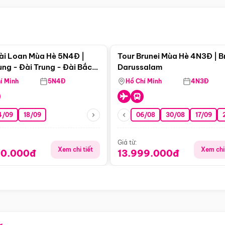
Điểm nổi bật
Điểm nổi
ài Loan Mùa Hè 5N4Đ |
Tour Brunei Mùa Hè 4N3Đ | B
ng - Đài Trung - Đài Bắc
Darussalam
j)
í Minh
5N4Đ
Hồ Chí Minh
4N3Đ
4/09
18/09
06/08
30/08
17/09
Giá từ:
Xem chi tiết
Xem chi 
90.000đ
13.999.000đ