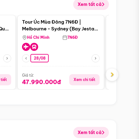
Xem tất cả
 bật
Điểm nổi bật
Tour Úc Mùa Đông 7N6Đ |
Tour Nam Ph
 Quan
Melbourne - Sydney (Bay Jestar
Cape Town -
Airways)
Bàn - Johan
Hồ Chí Minh
7N6Đ
Hồ Chí Minh
Safari - Lo
28/08
28/08
›
Giá từ:
Giá từ:
tiết
Xem chi tiết
47.990.000đ
88.900.0
Xem tất cả