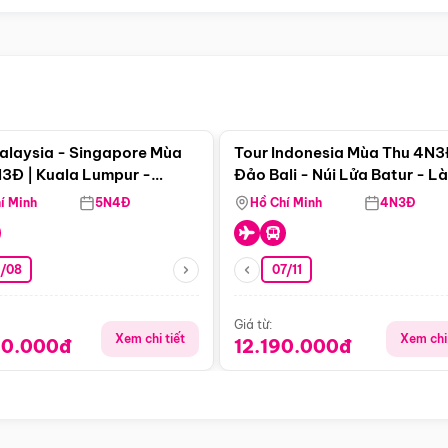
Điểm nổi bật
Điểm nổi
alaysia - Singapore Mùa
Tour Indonesia Mùa Thu 4N3
3Đ | Kuala Lumpur -
Đảo Bali - Núi Lửa Batur - L
a - Johor Baru -
Penglipuran
í Minh
5N4Đ
Hồ Chí Minh
4N3Đ
pore
3/08
07/11
Giá từ:
Xem chi tiết
Xem chi 
90.000đ
12.190.000đ