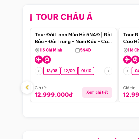
TOUR CHÂU Á
Điểm nổi bật
Tour Đài Loan Mùa Hè 5N4Đ | Đài
Tour Đ
Bắc - Đài Trung - Nam Đầu - Cao
Cao Hù
Hùng ( Bay Vn)
(Bay V
Hồ Chí Minh
5N4Đ
Hồ Ch
13/08
12/09
01/10
0
‹
Giá từ:
Giá từ:
Xem chi tiết
12.999.000đ
12.9