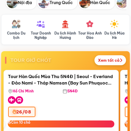
Nội địa
Trung Quốc
Hàn Quốc
N
Combo Du
Tour Doanh
Du lịch Hành
Tour Hoa Anh
Du lịch Mùa
D
lịch
Nghiệp
Hương
Đào
Hè
TOUR GIỜ CHÓT
Xem tất cả
Điểm nổi bật
Còn
19 ngày 02:43:42
Cò
Tour Hàn Quốc Mùa Thu 5N4Đ | Seoul - Everland
To
- Đảo Nami - Tháp Namsan (Bay Sun Phuquoc
Hò
Tặ
Airways)
Aq
Hồ Chí Minh
5N4Đ
26/08
‹
Còn 10 chỗ
Còn 10 chỗ
C
C