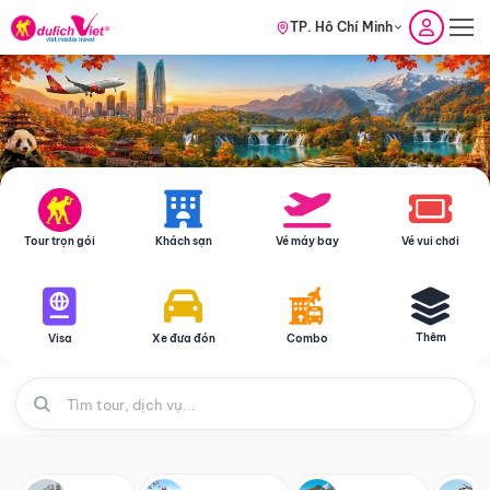
TP. Hồ Chí Minh
Tour trọn gói
Khách sạn
Vé máy bay
Vé vui chơi
Thêm
Visa
Xe đưa đón
Combo