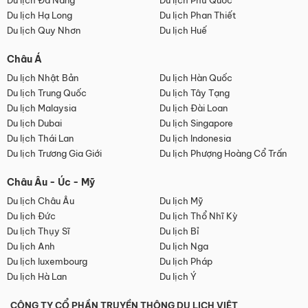
Du lịch Đà Nẵng
Du lịch Phú Quốc
Du lịch Hạ Long
Du lịch Phan Thiết
Du lịch Quy Nhơn
Du lịch Huế
Châu Á
Du lịch Nhật Bản
Du lịch Hàn Quốc
Du lịch Trung Quốc
Du lịch Tây Tạng
Du lịch Malaysia
Du lịch Đài Loan
Du lịch Dubai
Du lịch Singapore
Du lịch Thái Lan
Du lịch Indonesia
Du lịch Trương Gia Giới
Du lịch Phượng Hoàng Cổ Trấn
Châu Âu - Úc - Mỹ
Du lịch Châu Âu
Du lịch Mỹ
Du lịch Đức
Du lịch Thổ Nhĩ Kỳ
Du lịch Thụy Sĩ
Du lịch Bỉ
Du lịch Anh
Du lịch Nga
Du lịch luxembourg
Du lịch Pháp
Du lịch Hà Lan
Du lịch Ý
CÔNG TY CỔ PHẦN TRUYỀN THÔNG DU LỊCH VIỆT