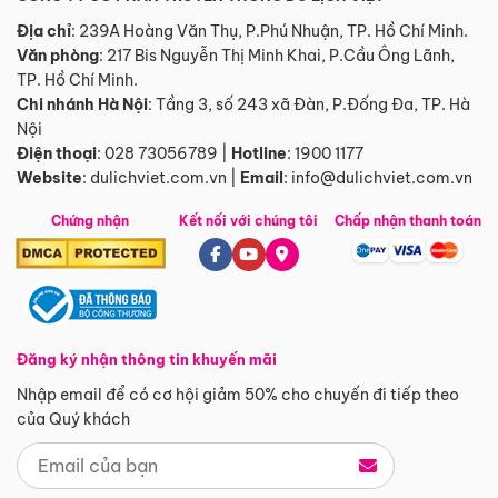
Địa chỉ
: 239A Hoàng Văn Thụ, P.Phú Nhuận, TP. Hồ Chí Minh.
Văn phòng
:
217 Bis Nguyễn Thị Minh Khai, P.Cầu Ông Lãnh,
TP. Hồ Chí Minh.
Chi nhánh Hà Nội
:
Tầng 3, số 243 xã Đàn, P.Đống Đa, TP. Hà
Nội
Điện thoại
:
028 73056789
|
Hotline
:
1900 1177
Website
:
dulichviet.com.vn
|
Email
:
info@dulichviet.com.vn
Chứng nhận
Kết nối với chúng tôi
Chấp nhận thanh toán
Đăng ký nhận thông tin khuyến mãi
Nhập email để có cơ hội giảm 50% cho chuyến đi tiếp theo
của Quý khách