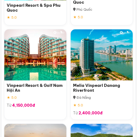
Quoc
Vinpearl Resort & Spa Phu
Phú Quốc
Quoc
★ 5.0
★ 5.0
Vinpearl Resort & Golf Nam
Melia Vinpearl Danang
Hội An
Riverfront
★ 5.0
Đà Nẵng
Từ
4,150,000đ
★ 5.0
Từ
2,400,000đ