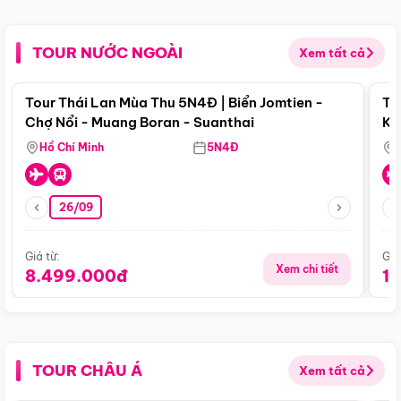
TOUR NƯỚC NGOÀI
Xem tất cả
Điểm nổi bật
Tour Thái Lan Mùa Thu 5N4Đ | Biển Jomtien -
To
Chợ Nổi - Muang Boran - Suanthai
Ku
Si
Hồ Chí Minh
5N4Đ
26/09
Giá từ:
Giá
Xem chi tiết
8.499.000đ
1
TOUR CHÂU Á
Xem tất cả
Điểm nổi bật