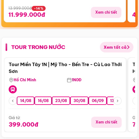
13.999.000đ
-14%
Xem chi tiết
11.999.000đ
4
TOUR TRONG NƯỚC
Xem tất cả
Điểm nổi bật
Tour Miền Tây 1N | Mỹ Tho - Bến Tre - Cù Lao Thới
To
Sơn
Hu
Hồ Chí Minh
1N0Đ
14/08
16/08
23/08
30/08
06/09
13/09
20/0
Giá từ:
Giá
Xem chi tiết
399.000đ
7