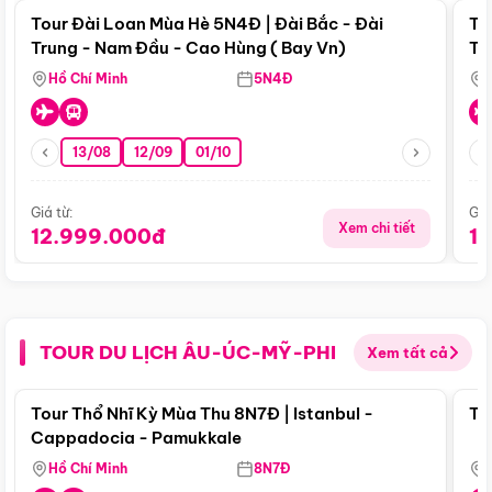
Tour Đài Loan Mùa Hè 5N4Đ | Đài Bắc - Đài
To
Trung - Nam Đầu - Cao Hùng ( Bay Vn)
Tr
Hồ Chí Minh
5N4Đ
13/08
12/09
01/10
Giá từ:
Giá
Xem chi tiết
12.999.000đ
1
TOUR DU LỊCH ÂU-ÚC-MỸ-PHI
Xem tất cả
Điểm nổi bật
Tour Thổ Nhĩ Kỳ Mùa Thu 8N7Đ | Istanbul -
To
Cappadocia - Pamukkale
Hồ Chí Minh
8N7Đ