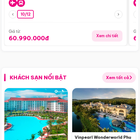
10/12
Giá từ:
Giá
Xem chi tiết
60.990.000đ
6
KHÁCH SẠN NỔI BẬT
Xem tất cả
Vinpearl Wonderworld Phu