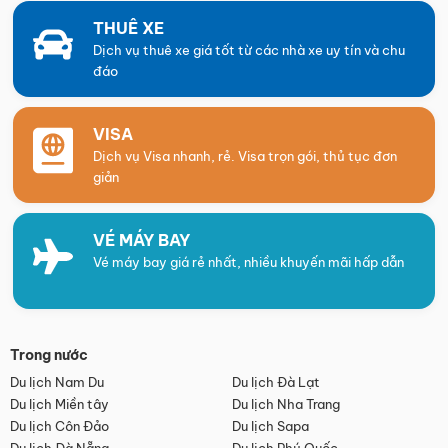
THUÊ XE
Dịch vụ thuê xe giá tốt từ các nhà xe uy tín và chu
đáo
VISA
Dịch vụ Visa nhanh, rẻ. Visa trọn gói, thủ tục đơn
giản
VÉ MÁY BAY
Vé máy bay giá rẻ nhất, nhiều khuyến mãi hấp dẫn
Trong nước
Du lịch Nam Du
Du lịch Đà Lạt
Du lịch Miền tây
Du lịch Nha Trang
Du lịch Côn Đảo
Du lịch Sapa