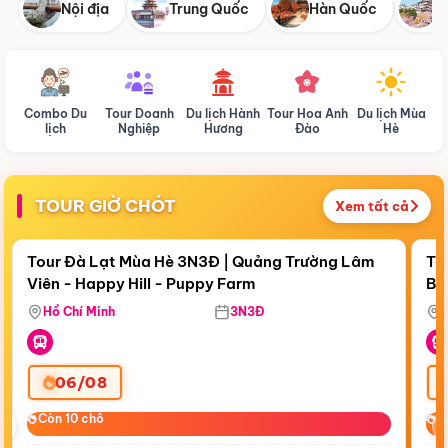
Nội địa
Trung Quốc
Hàn Quốc
N
Combo Du
Tour Doanh
Du lịch Hành
Tour Hoa Anh
Du lịch Mùa
D
lịch
Nghiệp
Hương
Đào
Hè
TOUR GIỜ CHÓT
Xem tất cả
Điểm nổi bật
Còn
20:56:17
Cò
Tour Đà Lạt Mùa Hè 3N3Đ | Quảng Trường Lâm
To
Viên - Happy Hill - Puppy Farm
Bế
Ma
Hồ Chí Minh
3N3Đ
06/08
‹
Còn 10 chỗ
Còn 10 chỗ
C
C