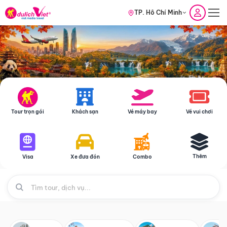
TP. Hồ Chí Minh
Tour trọn gói
Khách sạn
Vé máy bay
Vé vui chơi
Thêm
Visa
Xe đưa đón
Combo