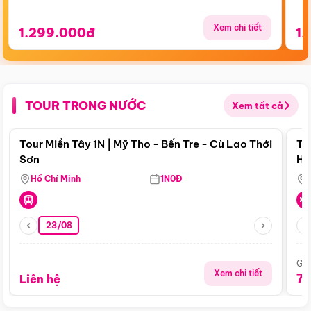
Xem chi tiết
1.299.000đ
1.
TOUR TRONG NƯỚC
Xem tất cả
Điểm nổi bật
Tour Miền Tây 1N | Mỹ Tho - Bến Tre - Cù Lao Thới
To
Sơn
Hu
Hồ Chí Minh
1N0Đ
23/08
Giá
Xem chi tiết
7
Liên hệ