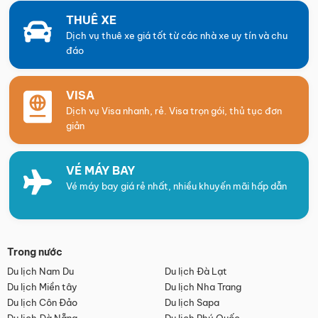
THUÊ XE
Dịch vụ thuê xe giá tốt từ các nhà xe uy tín và chu
đáo
VISA
Dịch vụ Visa nhanh, rẻ. Visa trọn gói, thủ tục đơn
giản
VÉ MÁY BAY
Vé máy bay giá rẻ nhất, nhiều khuyến mãi hấp dẫn
Trong nước
Du lịch Nam Du
Du lịch Đà Lạt
Du lịch Miền tây
Du lịch Nha Trang
Du lịch Côn Đảo
Du lịch Sapa