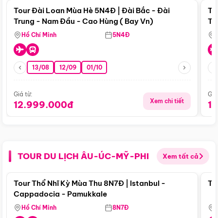
Tour Đài Loan Mùa Hè 5N4Đ | Đài Bắc - Đài
To
Trung - Nam Đầu - Cao Hùng ( Bay Vn)
Tr
Hồ Chí Minh
5N4Đ
13/08
12/09
01/10
Giá từ:
Giá
Xem chi tiết
12.999.000đ
1
TOUR DU LỊCH ÂU-ÚC-MỸ-PHI
Xem tất cả
Điểm nổi bật
Tour Thổ Nhĩ Kỳ Mùa Thu 8N7Đ | Istanbul -
To
Cappadocia - Pamukkale
Hồ Chí Minh
8N7Đ