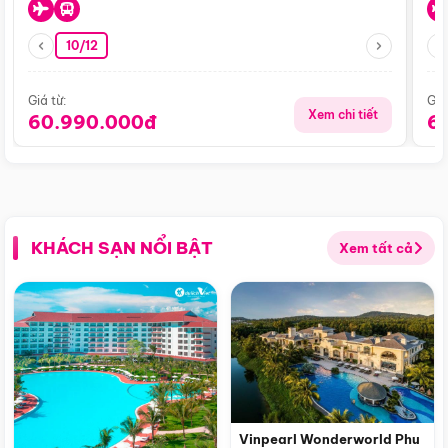
10/12
Giá từ:
Giá
Xem chi tiết
60.990.000đ
6
KHÁCH SẠN NỔI BẬT
Xem tất cả
Vinpearl Wonderworld Phu