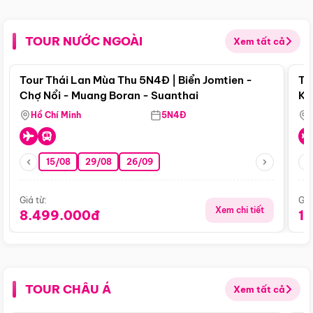
TOUR NƯỚC NGOÀI
Xem tất cả
Điểm nổi bật
Tour Thái Lan Mùa Thu 5N4Đ | Biển Jomtien -
To
Chợ Nổi - Muang Boran - Suanthai
Ku
Si
Hồ Chí Minh
5N4Đ
15/08
29/08
26/09
Giá từ:
Giá
Xem chi tiết
8.499.000đ
1
TOUR CHÂU Á
Xem tất cả
Điểm nổi bật