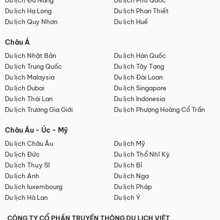
Du lịch Đà Nẵng
Du lịch Phú Quốc
Du lịch Hạ Long
Du lịch Phan Thiết
Du lịch Quy Nhơn
Du lịch Huế
Châu Á
Du lịch Nhật Bản
Du lịch Hàn Quốc
Du lịch Trung Quốc
Du lịch Tây Tạng
Du lịch Malaysia
Du lịch Đài Loan
Du lịch Dubai
Du lịch Singapore
Du lịch Thái Lan
Du lịch Indonesia
Du lịch Trương Gia Giới
Du lịch Phượng Hoàng Cổ Trấn
Châu Âu - Úc - Mỹ
Du lịch Châu Âu
Du lịch Mỹ
Du lịch Đức
Du lịch Thổ Nhĩ Kỳ
Du lịch Thụy Sĩ
Du lịch Bỉ
Du lịch Anh
Du lịch Nga
Du lịch luxembourg
Du lịch Pháp
Du lịch Hà Lan
Du lịch Ý
CÔNG TY CỔ PHẦN TRUYỀN THÔNG DU LỊCH VIỆT