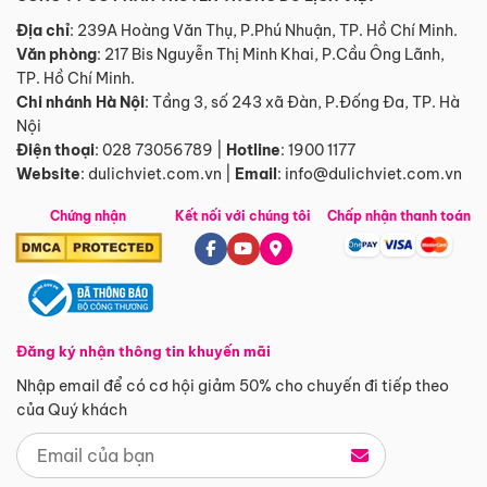
Địa chỉ
: 239A Hoàng Văn Thụ, P.Phú Nhuận, TP. Hồ Chí Minh.
Văn phòng
:
217 Bis Nguyễn Thị Minh Khai, P.Cầu Ông Lãnh,
TP. Hồ Chí Minh.
Chi nhánh Hà Nội
:
Tầng 3, số 243 xã Đàn, P.Đống Đa, TP. Hà
Nội
Điện thoại
:
028 73056789
|
Hotline
:
1900 1177
Website
:
dulichviet.com.vn
|
Email
:
info@dulichviet.com.vn
Chứng nhận
Kết nối với chúng tôi
Chấp nhận thanh toán
Đăng ký nhận thông tin khuyến mãi
Nhập email để có cơ hội giảm 50% cho chuyến đi tiếp theo
của Quý khách