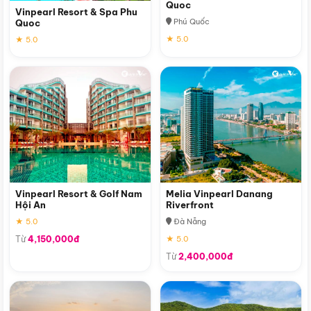
Quoc
Vinpearl Resort & Spa Phu
Phú Quốc
Quoc
★ 5.0
★ 5.0
Vinpearl Resort & Golf Nam
Melia Vinpearl Danang
Hội An
Riverfront
★ 5.0
Đà Nẵng
Từ
4,150,000đ
★ 5.0
Từ
2,400,000đ