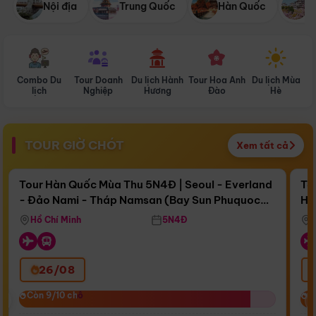
Nội địa
Trung Quốc
Hàn Quốc
N
Combo Du
Tour Doanh
Du lịch Hành
Tour Hoa Anh
Du lịch Mùa
D
lịch
Nghiệp
Hương
Đào
Hè
TOUR GIỜ CHÓT
Xem tất cả
Điểm nổi bật
Còn
15 ngày 18:28:36
Cò
Tour Hàn Quốc Mùa Thu 5N4Đ | Seoul - Everland
To
- Đảo Nami - Tháp Namsan (Bay Sun Phuquoc
Hò
Bay Sun Phuquoc Airways
Tặ
Airways)
Aq
Hồ Chí Minh
5N4Đ
26/08
‹
Còn 9/10 chỗ
Còn 9/10 chỗ
C
C