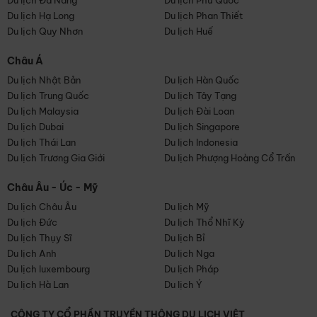
Du lịch Đà Nẵng
Du lịch Phú Quốc
Du lịch Hạ Long
Du lịch Phan Thiết
Du lịch Quy Nhơn
Du lịch Huế
Châu Á
Du lịch Nhật Bản
Du lịch Hàn Quốc
Du lịch Trung Quốc
Du lịch Tây Tạng
Du lịch Malaysia
Du lịch Đài Loan
Du lịch Dubai
Du lịch Singapore
Du lịch Thái Lan
Du lịch Indonesia
Du lịch Trương Gia Giới
Du lịch Phượng Hoàng Cổ Trấn
Châu Âu - Úc - Mỹ
Du lịch Châu Âu
Du lịch Mỹ
Du lịch Đức
Du lịch Thổ Nhĩ Kỳ
Du lịch Thụy Sĩ
Du lịch Bỉ
Du lịch Anh
Du lịch Nga
Du lịch luxembourg
Du lịch Pháp
Du lịch Hà Lan
Du lịch Ý
CÔNG TY CỔ PHẦN TRUYỀN THÔNG DU LỊCH VIỆT