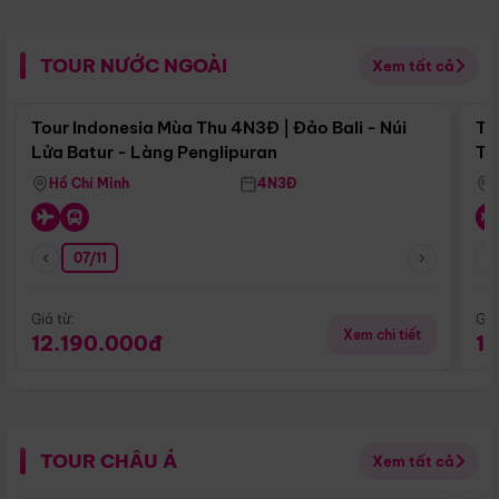
TOUR NƯỚC NGOÀI
Xem tất cả
Điểm nổi bật
Tour Indonesia Mùa Thu 4N3Đ | Đảo Bali - Núi
To
Lửa Batur - Làng Penglipuran
Tr
Hồ Chí Minh
4N3Đ
07/11
Giá từ:
Giá
Xem chi tiết
12.190.000đ
1
TOUR CHÂU Á
Xem tất cả
Điểm nổi bật