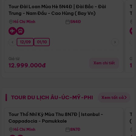
Tour Đài Loan Mùa Hè 5N4Đ | Đài Bắc - Đài
To
Trung - Nam Đầu - Cao Hùng ( Bay Vn)
Tr
Hồ Chí Minh
5N4Đ
12/09
01/10
Giá từ:
Giá
Xem chi tiết
12.999.000đ
1
TOUR DU LỊCH ÂU-ÚC-MỸ-PHI
Xem tất cả
Điểm nổi bật
Tour Thổ Nhĩ Kỳ Mùa Thu 8N7Đ | Istanbul -
To
Cappadocia - Pamukkale
(B
Hồ Chí Minh
8N7Đ