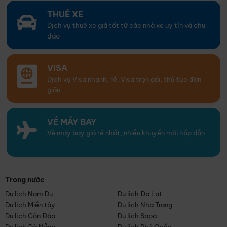
THUÊ XE
Dịch vụ thuê xe giá tốt từ các nhà xe uy tín và chu
đáo
VISA
Dịch vụ Visa nhanh, rẻ. Visa trọn gói, thủ tục đơn
giản
VÉ MÁY BAY
Vé máy bay giá rẻ nhất, nhiều khuyến mãi hấp dẫn
Trong nước
Du lịch Nam Du
Du lịch Đà Lạt
Du lịch Miền tây
Du lịch Nha Trang
Du lịch Côn Đảo
Du lịch Sapa