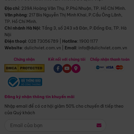
Địa chỉ
: 239A Hoàng Văn Thụ, P.Phú Nhuận, TP. Hồ Chí Minh.
Văn phòng
:
217 Bis Nguyễn Thị Minh Khai, P.Cầu Ông Lãnh,
TP. Hồ Chí Minh.
Chi nhánh Hà Nội
:
Tầng 3, số 243 xã Đàn, P.Đống Đa, TP. Hà
Nội
Điện thoại
:
028 73056789
|
Hotline
:
1900 1177
Website
:
dulichviet.com.vn
|
Email
:
info@dulichviet.com.vn
Chứng nhận
Kết nối với chúng tôi
Chấp nhận thanh toán
Đăng ký nhận thông tin khuyến mãi
Nhập email để có cơ hội giảm 50% cho chuyến đi tiếp theo
của Quý khách