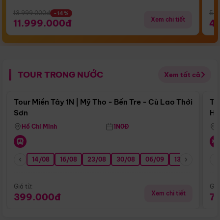
13.999.000đ
5.5
-14%
Xem chi tiết
11.999.000đ
4
TOUR TRONG NƯỚC
Xem tất cả
Điểm nổi bật
Tour Miền Tây 1N | Mỹ Tho - Bến Tre - Cù Lao Thới
To
Sơn
Hu
Hồ Chí Minh
1N0Đ
14/08
16/08
23/08
30/08
06/09
13/09
20/0
Giá từ:
Giá
Xem chi tiết
399.000đ
7