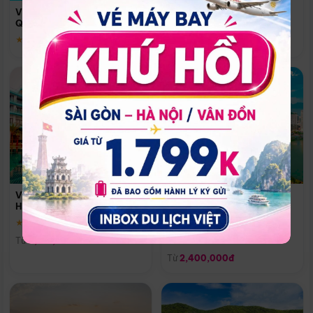
Quoc
Vinpearl Resort & Spa Phu
Phú Quốc
Quoc
★ 5.0
★ 5.0
Vinpearl Resort & Golf Nam
Melia Vinpearl Danang
Hội An
Riverfront
★ 5.0
Đà Nẵng
Từ
4,150,000đ
★ 5.0
Từ
2,400,000đ