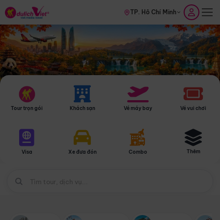
TP. Hồ Chí Minh
Tour trọn gói
Khách sạn
Vé máy bay
Vé vui chơi
Thêm
Visa
Xe đưa đón
Combo