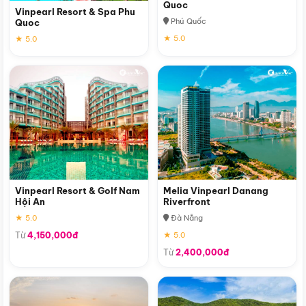
Quoc
Vinpearl Resort & Spa Phu
Phú Quốc
Quoc
★ 5.0
★ 5.0
Vinpearl Resort & Golf Nam
Melia Vinpearl Danang
Hội An
Riverfront
★ 5.0
Đà Nẵng
Từ
4,150,000đ
★ 5.0
Từ
2,400,000đ