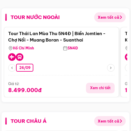
TOUR NƯỚC NGOÀI
Xem tất cả
Điểm nổi bật
Tour Thái Lan Mùa Thu 5N4Đ | Biển Jomtien -
To
Chợ Nổi - Muang Boran - Suanthai
Ku
Si
Hồ Chí Minh
5N4Đ
26/09
Giá từ:
Giá
Xem chi tiết
8.499.000đ
1
TOUR CHÂU Á
Xem tất cả
Điểm nổi bật