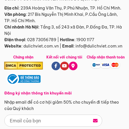
Địa chỉ
: 239A Hoàng Văn Thụ, P.Phú Nhuận, TP. Hồ Chí Minh.
Văn phòng
:
217 Bis Nguyễn Thị Minh Khai, P.Cầu Ông Lãnh,
TP. Hồ Chí Minh.
Chi nhánh Hà Nội
:
Tầng 3, số 243 xã Đàn, P.Đống Đa, TP. Hà
Nội
Điện thoại
:
028 73056789
|
Hotline
:
1900 1177
Website
:
dulichviet.com.vn
|
Email
:
info@dulichviet.com.vn
Chứng nhận
Kết nối với chúng tôi
Chấp nhận thanh toán
Đăng ký nhận thông tin khuyến mãi
Nhập email để có cơ hội giảm 50% cho chuyến đi tiếp theo
của Quý khách