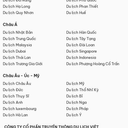
Du lịch Đà Nẵng
Du lịch Phú Quốc
Du lịch Hạ Long
Du lịch Phan Thiết
Du lịch Quy Nhơn
Du lịch Huế
Châu Á
Du lịch Nhật Bản
Du lịch Hàn Quốc
Du lịch Trung Quốc
Du lịch Tây Tạng
Du lịch Malaysia
Du lịch Đài Loan
Du lịch Dubai
Du lịch Singapore
Du lịch Thái Lan
Du lịch Indonesia
Du lịch Trương Gia Giới
Du lịch Phượng Hoàng Cổ Trấn
Châu Âu - Úc - Mỹ
Du lịch Châu Âu
Du lịch Mỹ
Du lịch Đức
Du lịch Thổ Nhĩ Kỳ
Du lịch Thụy Sĩ
Du lịch Bỉ
Du lịch Anh
Du lịch Nga
Du lịch luxembourg
Du lịch Pháp
Du lịch Hà Lan
Du lịch Ý
CÔNG TY CỔ PHẦN TRUYỀN THÔNG DU LỊCH VIỆT