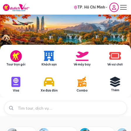
TP. Hồ Chí Minh
Tour trọn gói
Khách sạn
Vé máy bay
Vé vui chơi
Thêm
Visa
Xe đưa đón
Combo