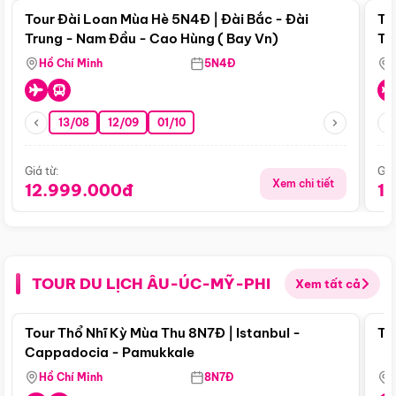
Tour Đài Loan Mùa Hè 5N4Đ | Đài Bắc - Đài
To
Trung - Nam Đầu - Cao Hùng ( Bay Vn)
Tr
Hồ Chí Minh
5N4Đ
13/08
12/09
01/10
Giá từ:
Giá
Xem chi tiết
12.999.000đ
1
TOUR DU LỊCH ÂU-ÚC-MỸ-PHI
Xem tất cả
Điểm nổi bật
Tour Thổ Nhĩ Kỳ Mùa Thu 8N7Đ | Istanbul -
To
Cappadocia - Pamukkale
Hồ Chí Minh
8N7Đ