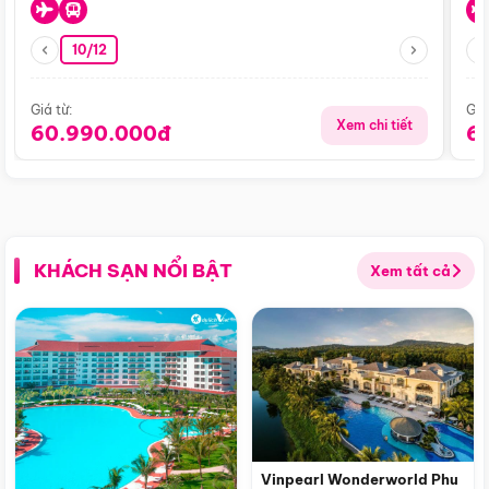
10/12
Giá từ:
Giá
Xem chi tiết
60.990.000đ
6
KHÁCH SẠN NỔI BẬT
Xem tất cả
Vinpearl Wonderworld Phu