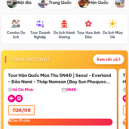
Nội địa
Trung Quốc
Hàn Quốc
N
Combo Du
Tour Doanh
Du lịch Hành
Tour Hoa Anh
Du lịch Mùa
D
lịch
Nghiệp
Hương
Đào
Hè
TOUR GIỜ CHÓT
Xem tất cả
Điểm nổi bật
Còn
19 ngày 05:42:16
Cò
Tour Hàn Quốc Mùa Thu 5N4Đ | Seoul - Everland
To
- Đảo Nami - Tháp Namsan (Bay Sun Phuquoc
Hò
Tặ
Airways)
Aq
Hồ Chí Minh
5N4Đ
26/08
‹
Còn 10 chỗ
Còn 10 chỗ
C
C