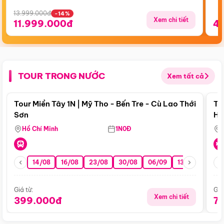
13.999.000đ
-14%
Xem chi tiết
11.999.000đ
4
TOUR TRONG NƯỚC
Xem tất cả
Điểm nổi bật
Tour Miền Tây 1N | Mỹ Tho - Bến Tre - Cù Lao Thới
To
Sơn
Hu
Hồ Chí Minh
1N0Đ
14/08
16/08
23/08
30/08
06/09
13/09
20/0
Giá từ:
Giá
Xem chi tiết
399.000đ
7