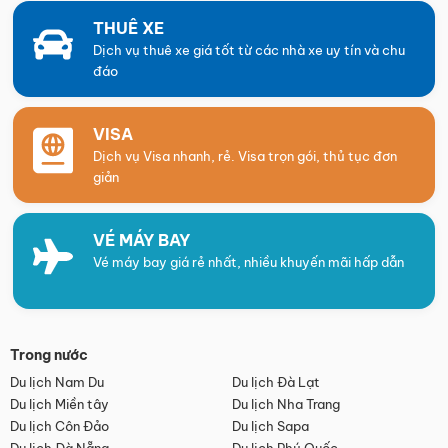
THUÊ XE
Dịch vụ thuê xe giá tốt từ các nhà xe uy tín và chu
đáo
VISA
Dịch vụ Visa nhanh, rẻ. Visa trọn gói, thủ tục đơn
giản
VÉ MÁY BAY
Vé máy bay giá rẻ nhất, nhiều khuyến mãi hấp dẫn
Trong nước
Du lịch Nam Du
Du lịch Đà Lạt
Du lịch Miền tây
Du lịch Nha Trang
Du lịch Côn Đảo
Du lịch Sapa