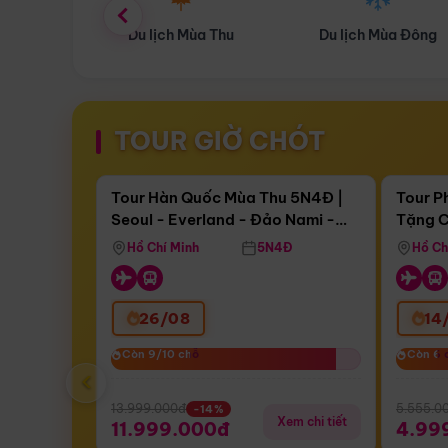
ùa Thu
Du lịch Mùa Đông
Combo Du lịch
TOUR GIỜ CHÓT
Điểm nổi bật
Còn
16 ngày 12:50:23
Còn
04 
Tour Hàn Quốc Mùa Thu 5N4Đ |
Tour P
Seoul - Everland - Đảo Nami -
Tặng C
Bay Sun Phuquoc Airways
Tặng C
Tháp Namsan (Bay Sun Phuquoc
Hôn - 
Hồ Chí Minh
5N4Đ
Hồ Ch
Airways)
26/08
14
Còn 9/10 chỗ
Còn 9/10 chỗ
Còn 6 
Còn 6 
‹
13.999.000đ
5.555.0
-14%
Xem chi tiết
11.999.000đ
4.99