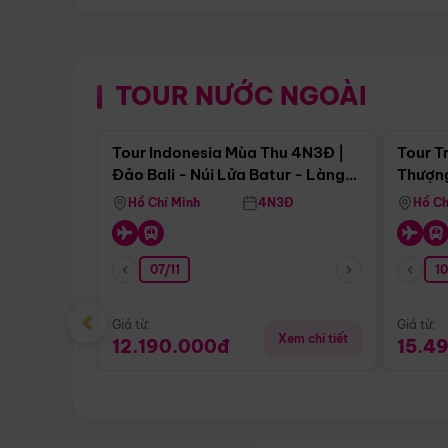
TOUR NƯỚC NGOÀI
Điểm nổi bật
Tour Indonesia Mùa Thu 4N3Đ |
Tour T
Đảo Bali - Núi Lửa Batur - Làng
Thượng
Penglipuran
(Tour 
Hồ Chí Minh
4N3Đ
Hồ Ch
07/11
1
‹
Giá từ:
Giá từ:
Xem chi tiết
12.190.000đ
15.4