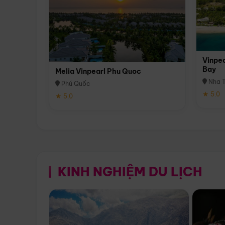
Vinpea
Bay
Melia Vinpearl Phu Quoc
Nha T
Phú Quốc
★ 5.0
★ 5.0
KINH NGHIỆM DU LỊCH