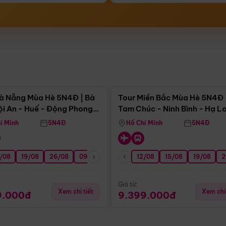
Điểm nổi bật
Điểm nổi
à Nẵng Mùa Hè 5N4Đ | Bà
Tour Miền Bắc Mùa Hè 5N4Đ 
ội An - Huế - Động Phong
Tam Chúc - Ninh Bình - Hạ L
í Minh
5N4Đ
Hồ Chí Minh
5N4Đ
/08
3/09
19/08
20/09
26/08
27/09
09/09
16/09
12/08
23/09
15/08
30/09
19/08
07/10
2
Giá từ:
Xem chi tiết
Xem chi 
9.000đ
9.399.000đ