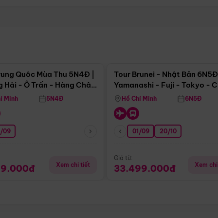
Điểm nổi bật
Điểm nổi
rung Quôc Mùa Thu 5N4Đ |
Tour Brunei - Nhật Bản 6N5Đ
 Hải - Ô Trấn - Hàng Châu
Yamanashi - Fuji - Tokyo - 
Không Shopping)
- Freeday
í Minh
5N4Đ
Hồ Chí Minh
6N5Đ
0/09
01/09
20/10
Giá từ:
Xem chi tiết
Xem chi 
99.000đ
33.499.000đ