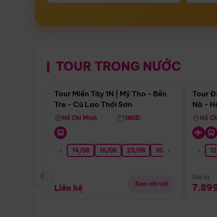
TOUR TRONG NƯỚC
Điểm nổi bật
Tour Miền Tây 1N | Mỹ Tho - Bến
Tour Đ
Tre - Cù Lao Thới Sơn
Nà - H
Nha
Hồ Chí Minh
1N0Đ
Hồ Ch
14/08
16/08
23/08
30/08
06/09
12
1
‹
Giá từ:
Xem chi tiết
7.89
Liên hệ