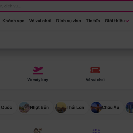
Điểm khởi hành
Tháng khở
Hồ Chí Minh
Bất kỳ 
Khách sạn
Vé vui chơi
Dịch vụ visa
Tin tức
Giới thiệu
Vé máy bay
Vé vui chơi
 Quốc
Nhật Bản
Thái Lan
Châu Âu