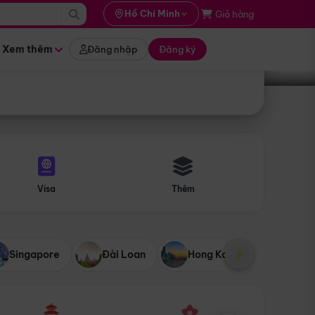
i hành
Hồ Chí Minh
Giỏ hàng
Tìm tour
tháng nào
Xem thêm
Đăng nhập
Đăng ký
Visa
Thêm
Singapore
Đài Loan
Hong Kong
Mỹ