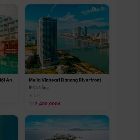
Hội An
Melia Vinpearl Danang Riverfront
Đà Nẵng
★ 5.0
Từ
2,400,000đ