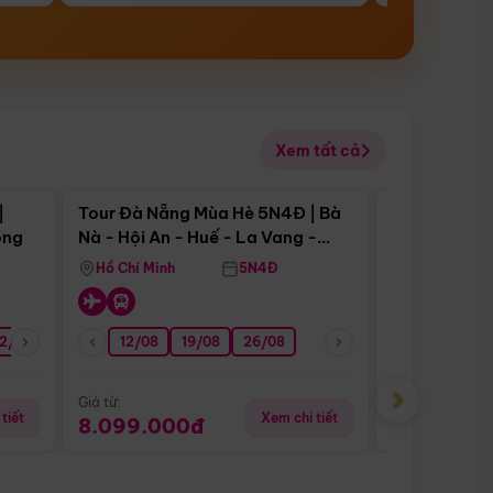
Xem tất cả
 bật
Điểm nổi bật
|
Tour Đà Nẵng Mùa Hè 5N4Đ | Bà
Tour Đà Nẵn
ong
Nà - Hội An - Huế - La Vang -
Nà - Hội An
Động Thiên Đường
Nha
Hồ Chí Minh
5N4Đ
Hồ Chí Minh
2/08
26/08
05/09
12/08
19/08
09/09
26/08
12/09
13/08
›
Giá từ:
Giá từ:
tiết
Xem chi tiết
8.099.000đ
6.899.00