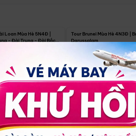
Điểm nổi bật
Điểm nổi
ài Loan Mùa Hè 5N4Đ |
Tour Brunei Mùa Hè 4N3Đ | B
ng - Đài Trung - Đài Bắc
Darussalam
j)
í Minh
5N4Đ
Hồ Chí Minh
4N3Đ
4/09
18/09
30/08
17/09
24/09
Giá từ:
Xem chi tiết
Xem chi 
90.000đ
14.499.000đ