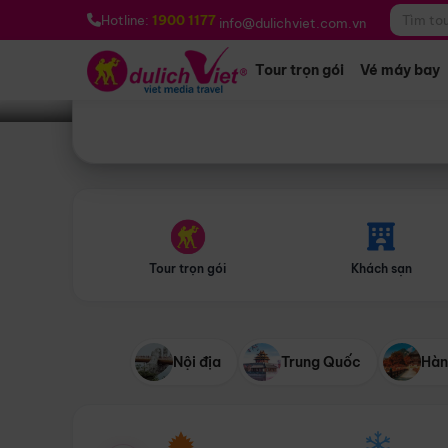
Bạn muốn đi đâu?
*
Hotline:
1900 1177
info@dulichviet.com.vn
Tour trọn gói
Vé máy bay
Tour trọn gói
Khách sạn
Nội địa
Trung Quốc
Hàn