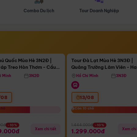
Tour Doanh Nghiệp
Du lịch Hành Hương
Điểm nổi bật
Điểm nổi
ngày 12:50:23
Còn
03 ngày 12:50:23
hú Quốc Mùa Hè 3N2Đ |
Tour Đà Lạt Mùa Hè 3N3Đ |
áp Treo Hòn Thơm - Cầu
Quảng Trường Lâm Viên - H
áp Treo Hòn Thơm
Công Viên Nước Aquatopia
Hill - Puppy Farm
í Minh
3N2Đ
Hồ Chí Minh
3N3Đ
/08
13/08
chỗ
chỗ
Còn 10 chỗ
Còn 10 chỗ
00đ
1.444.000đ
-10%
-10%
Xem chi tiết
Xem chi 
9.000đ
1.299.000đ