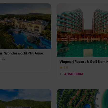
arl Wonderworld Phu Quoc
Quốc
Vinpearl Resort & Golf Nam 
★ 5.0
Từ
4,150,000đ