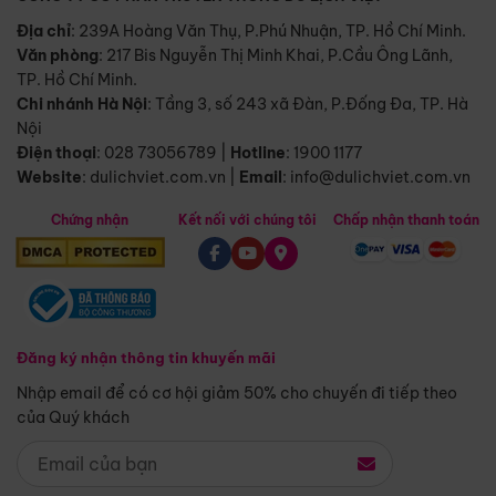
Địa chỉ
: 239A Hoàng Văn Thụ, P.Phú Nhuận, TP. Hồ Chí Minh.
Văn phòng
:
217 Bis Nguyễn Thị Minh Khai, P.Cầu Ông Lãnh,
TP. Hồ Chí Minh.
Chi nhánh Hà Nội
:
Tầng 3, số 243 xã Đàn, P.Đống Đa, TP. Hà
Nội
Điện thoại
:
028 73056789
|
Hotline
:
1900 1177
Website
:
dulichviet.com.vn
|
Email
:
info@dulichviet.com.vn
Chứng nhận
Kết nối với chúng tôi
Chấp nhận thanh toán
Đăng ký nhận thông tin khuyến mãi
Nhập email để có cơ hội giảm 50% cho chuyến đi tiếp theo
của Quý khách