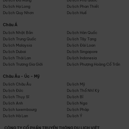
Du lịch Đà Nẵng
Du lịch Phú Quốc
Du lịch Hạ Long
Du lịch Phan Thiết
Du lịch Quy Nhơn
Du lịch Huế
Châu Á
Du lịch Nhật Bản
Du lịch Hàn Quốc
Du lịch Trung Quốc
Du lịch Tây Tạng
Du lịch Malaysia
Du lịch Đài Loan
Du lịch Dubai
Du lịch Singapore
Du lịch Thái Lan
Du lịch Indonesia
Du lịch Trương Gia Giới
Du lịch Phượng Hoàng Cổ Trấn
Châu Âu - Úc - Mỹ
Du lịch Châu Âu
Du lịch Mỹ
Du lịch Đức
Du lịch Thổ Nhĩ Kỳ
Du lịch Thụy Sĩ
Du lịch Bỉ
Du lịch Anh
Du lịch Nga
Du lịch luxembourg
Du lịch Pháp
Du lịch Hà Lan
Du lịch Ý
CÔNG TY CỔ PHẦN TRUYỀN THÔNG DU LỊCH VIỆT