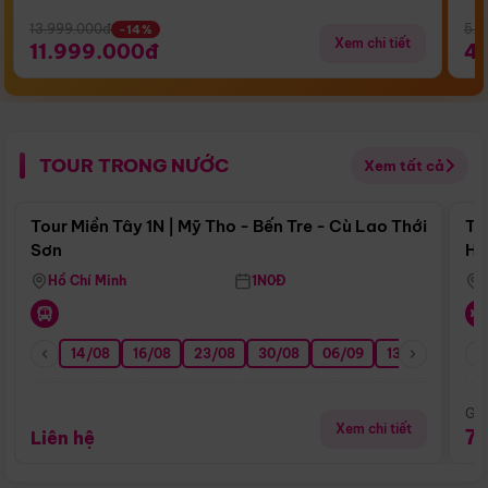
13.999.000đ
5.5
-14%
Xem chi tiết
11.999.000đ
4
TOUR TRONG NƯỚC
Xem tất cả
Điểm nổi bật
Tour Miền Tây 1N | Mỹ Tho - Bến Tre - Cù Lao Thới
To
Sơn
Hu
Hồ Chí Minh
1N0Đ
14/08
16/08
23/08
30/08
06/09
13/09
20/0
Giá
Xem chi tiết
7
Liên hệ