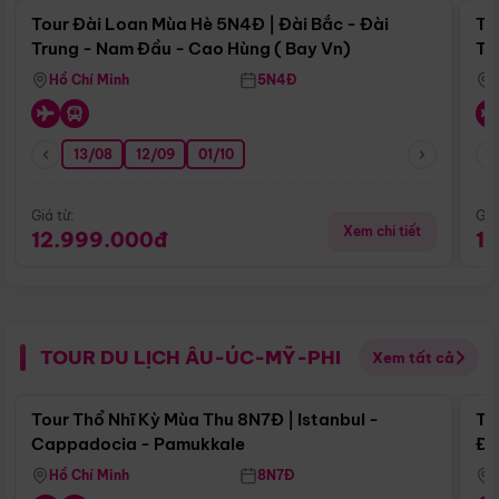
Tour Đài Loan Mùa Hè 5N4Đ | Đài Bắc - Đài
To
Trung - Nam Đầu - Cao Hùng ( Bay Vn)
Tr
Hồ Chí Minh
5N4Đ
13/08
12/09
01/10
Giá từ:
Giá
Xem chi tiết
12.999.000đ
1
TOUR DU LỊCH ÂU-ÚC-MỸ-PHI
Xem tất cả
Điểm nổi bật
Tour Thổ Nhĩ Kỳ Mùa Thu 8N7Đ | Istanbul -
To
Cappadocia - Pamukkale
Đế
Hồ Chí Minh
8N7Đ