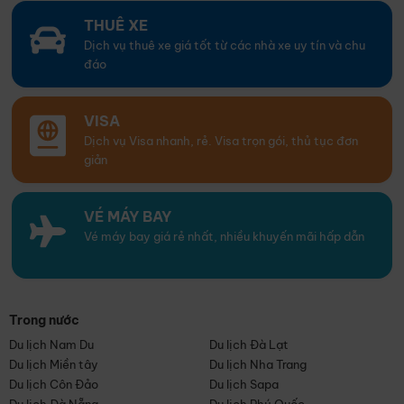
THUÊ XE
Dịch vụ thuê xe giá tốt từ các nhà xe uy tín và chu
đáo
VISA
Dịch vụ Visa nhanh, rẻ. Visa trọn gói, thủ tục đơn
giản
VÉ MÁY BAY
Vé máy bay giá rẻ nhất, nhiều khuyến mãi hấp dẫn
Trong nước
Du lịch Nam Du
Du lịch Đà Lạt
Du lịch Miền tây
Du lịch Nha Trang
Du lịch Côn Đảo
Du lịch Sapa