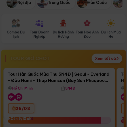
Nội địa
Trung Quốc
Hàn Quốc
N
Combo Du
Tour Doanh
Du lịch Hành
Tour Hoa Anh
Du lịch Mùa
D
lịch
Nghiệp
Hương
Đào
Hè
TOUR GIỜ CHÓT
Xem tất cả
Điểm nổi bật
Còn
17 ngày 13:58:07
Cò
Tour Hàn Quốc Mùa Thu 5N4Đ | Seoul - Everland
To
- Đảo Nami - Tháp Namsan (Bay Sun Phuquoc
Hò
Bay Sun Phuquoc Airways
Tặ
Airways)
Aq
Hồ Chí Minh
5N4Đ
26/08
‹
Còn 9/10 chỗ
Còn 9/10 chỗ
C
C