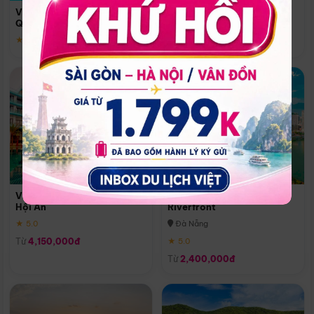
Quoc
Vinpearl Resort & Spa Phu
Phú Quốc
Quoc
★ 5.0
★ 5.0
Vinpearl Resort & Golf Nam
Melia Vinpearl Danang
Hội An
Riverfront
★ 5.0
Đà Nẵng
Từ
4,150,000đ
★ 5.0
Từ
2,400,000đ