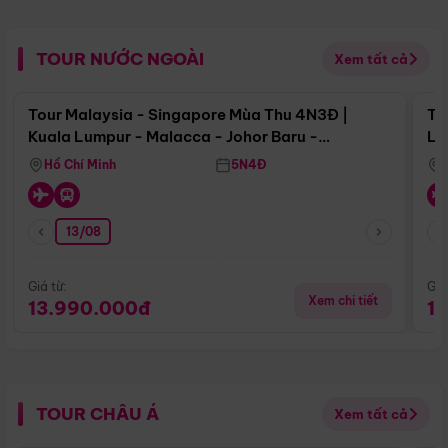
TOUR NƯỚC NGOÀI
Xem tất cả
Điểm nổi bật
Tour Malaysia - Singapore Mùa Thu 4N3Đ |
To
Kuala Lumpur - Malacca - Johor Baru -
Lử
Singapore
Hồ Chí Minh
5N4Đ
13/08
Giá từ:
Giá
Xem chi tiết
13.990.000đ
1
TOUR CHÂU Á
Xem tất cả
Điểm nổi bật