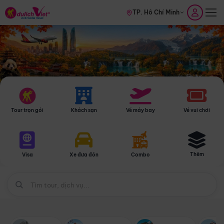
TP. Hồ Chí Minh
Tour trọn gói
Khách sạn
Vé máy bay
Vé vui chơi
Thêm
Visa
Xe đưa đón
Combo