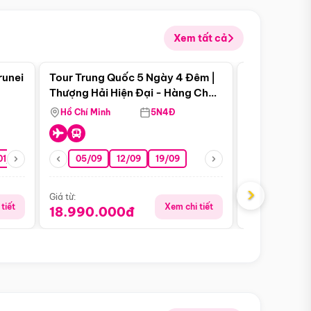
Xem tất cả
 bật
Điểm nổi bật
runei
Tour Trung Quốc 5 Ngày 4 Đêm |
Tour Trung 
Tour Hè
Thượng Hải Hiện Đại - Hàng Châu
Ân Thi - Trư
Nên Thơ - Ô Trấn Cổ Kính
Hồ Chí Minh
5N4Đ
Hồ Chí Minh
01/10
15/10
29/10
05/09
12/09
19/09
16/08
›
Giá từ:
Giá từ:
tiết
Xem chi tiết
18.990.000đ
16.990.0