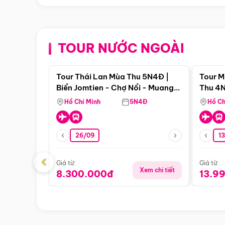
TOUR NƯỚC NGOÀI
Điểm nổi bật
Tour Thái Lan Mùa Thu 5N4Đ |
Tour M
Biển Jomtien - Chợ Nổi - Muang
Thu 4N
Boran - Suanthai (Bay Vietnam
Malacc
Hồ Chí Minh
5N4Đ
Hồ Ch
Airlines)
Singa
26/09
1
‹
Giá từ:
Giá từ:
Xem chi tiết
8.300.000đ
13.9