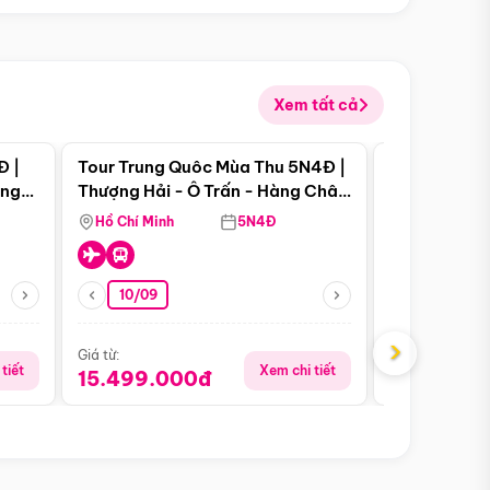
Xem tất cả
 bật
Điểm nổi bật
Đ |
Tour Trung Quôc Mùa Thu 5N4Đ |
Tour Trung
àng
Thượng Hải - Ô Trấn - Hàng Châu
| Thành Đô 
(Tour Không Shopping)
Viên Gấu Tr
Hồ Chí Minh
5N4Đ
Hồ Chí Minh
10/09
23/08
›
Giá từ:
Giá từ:
tiết
Xem chi tiết
15.499.000đ
16.999.0