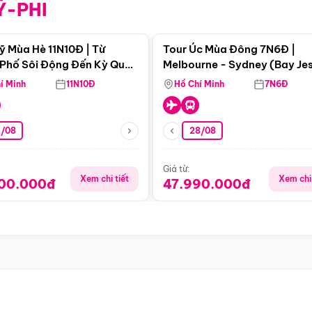
Ỹ-PHI
Điểm nổi bật
Điểm nổi
ỹ Mùa Hè 11N10Đ | Từ
Tour Úc Mùa Đông 7N6Đ |
Phố Sôi Động Đến Kỳ Quan
Melbourne - Sydney (Bay Je
Nhiên Mỹ
Airways)
í Minh
11N10Đ
Hồ Chí Minh
7N6Đ
4/08
28/08
Giá từ:
Xem chi tiết
Xem chi 
900.000đ
47.990.000đ