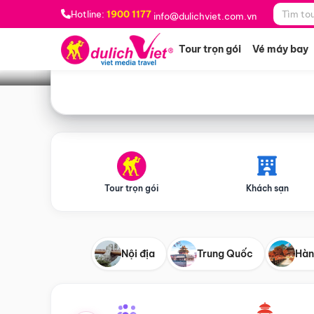
Bạn muốn đi đâu?
*
Hotline:
1900 1177
info@dulichviet.com.vn
Tour trọn gói
Vé máy bay
Tour trọn gói
Khách sạn
Nội địa
Trung Quốc
Hàn