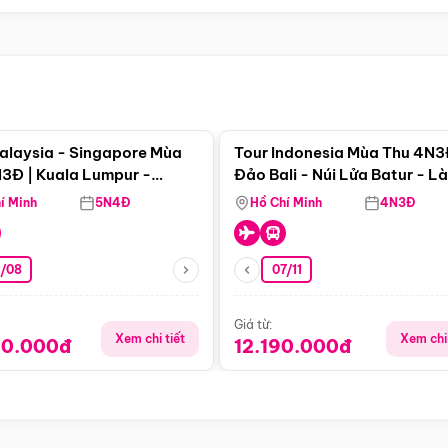
Điểm nổi bật
Điểm nổi
alaysia - Singapore Mùa
Tour Indonesia Mùa Thu 4N3
3Đ | Kuala Lumpur -
Đảo Bali - Núi Lửa Batur - L
a - Johor Baru -
Penglipuran
í Minh
5N4Đ
Hồ Chí Minh
4N3Đ
pore
3/08
07/11
Giá từ:
Xem chi tiết
Xem chi 
90.000đ
12.190.000đ