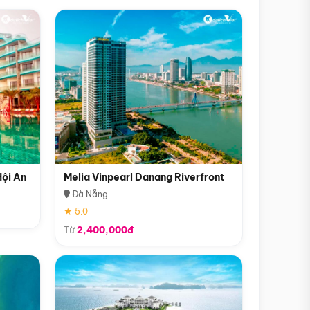
Hội An
Melia Vinpearl Danang Riverfront
Đà Nẵng
★ 5.0
Từ
2,400,000đ