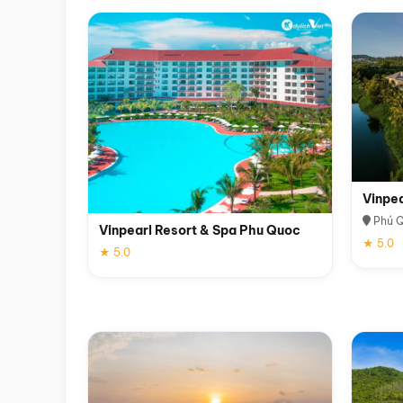
Vinpe
Phú 
Vinpearl Resort & Spa Phu Quoc
★ 5.0
★ 5.0