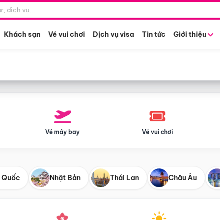
Điểm khởi hành
Tháng khở
Hồ Chí Minh
Bất kỳ 
Khách sạn
Vé vui chơi
Dịch vụ visa
Tin tức
Giới thiệu
Vé máy bay
Vé vui chơi
 Quốc
Nhật Bản
Thái Lan
Châu Âu