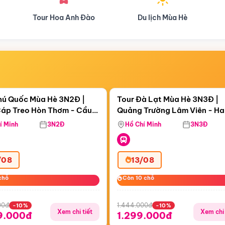
Du lịch Mùa Hè
Du lịch Mùa Thu
Điểm nổi bật
Điểm nổi
ngày 19:48:26
Còn
05 ngày 19:48:26
hú Quốc Mùa Hè 3N2Đ |
Tour Đà Lạt Mùa Hè 3N3Đ |
áp Treo Hòn Thơm - Cầu
Quảng Trường Lâm Viên - H
áp Treo Hòn Thơm
Công Viên Nước Aquatopia
Hill - Puppy Farm
í Minh
3N2Đ
Hồ Chí Minh
3N3Đ
/08
13/08
chỗ
chỗ
Còn 10 chỗ
Còn 10 chỗ
00đ
1.444.000đ
-10%
-10%
Xem chi tiết
Xem chi 
9.000đ
1.299.000đ