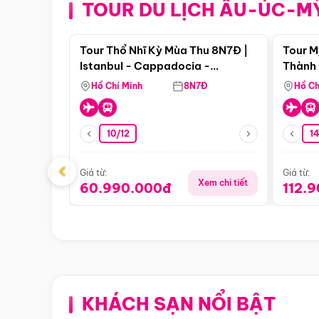
TOUR DU LỊCH ÂU-ÚC-M
Điểm nổi bật
Tour Thổ Nhĩ Kỳ Mùa Thu 8N7Đ |
Tour M
Istanbul - Cappadocia -
Thành 
Pamukkale
Thiên 
Hồ Chí Minh
8N7Đ
Hồ Ch
10/12
1
‹
Giá từ:
Giá từ:
Xem chi tiết
60.990.000đ
112.
KHÁCH SẠN NỔI BẬT