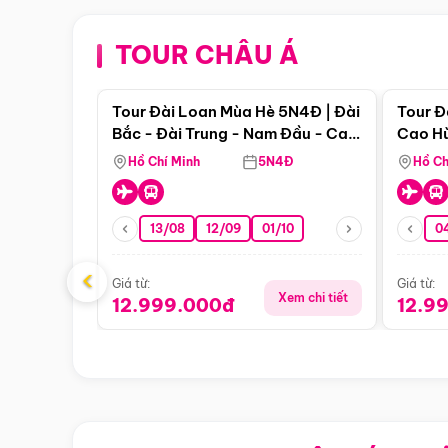
TOUR CHÂU Á
Điểm nổi bật
Tour Đài Loan Mùa Hè 5N4Đ | Đài
Tour Đ
Bắc - Đài Trung - Nam Đầu - Cao
Cao Hù
Hùng ( Bay Vn)
(Bay V
Hồ Chí Minh
5N4Đ
Hồ Ch
13/08
12/09
01/10
0
‹
Giá từ:
Giá từ:
Xem chi tiết
12.999.000đ
12.9