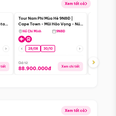
Xem tất cả
 bật
Điểm nổi bật
Tour Nam Phi Mùa Hè 9N8Đ |
Tour Mỹ Mùa
star
Cape Town - Mũi Hảo Vọng - Núi
Hoa Kỳ - Me
Bàn - Johannesburg - Pretoria -
Hồ Chí Minh
9N8Đ
Hồ Chí Minh
Safari - Lodge
28/08
30/10
29/08
›
Giá từ:
Giá từ:
tiết
Xem chi tiết
88.900.000đ
59.900.
Xem tất cả