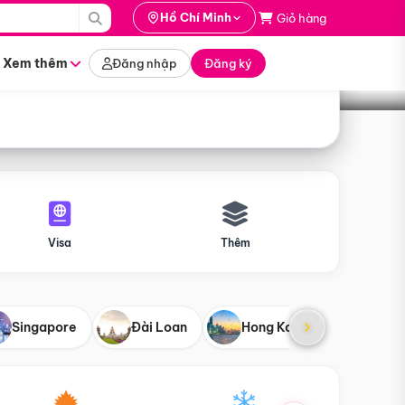
i hành
Hồ Chí Minh
Giỏ hàng
Tìm tour
tháng nào
Xem thêm
Đăng nhập
Đăng ký
Visa
Thêm
Singapore
Đài Loan
Hong Kong
Mỹ