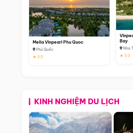
Vinpea
Bay
Melia Vinpearl Phu Quoc
Nha T
Phú Quốc
★ 5.0
★ 5.0
KINH NGHIỆM DU LỊCH