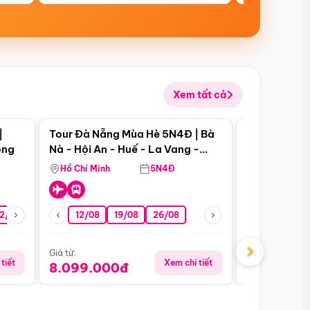
Xem tất cả
 bật
Điểm nổi bật
|
Tour Đà Nẵng Mùa Hè 5N4Đ | Bà
Tour Đà Nẵn
ong
Nà - Hội An - Huế - La Vang -
Nà - Hội An
Động Thiên Đường
Nha
Hồ Chí Minh
5N4Đ
Hồ Chí Minh
2/08
26/08
05/09
12/08
19/08
09/09
26/08
12/09
13/08
›
Giá từ:
Giá từ:
tiết
Xem chi tiết
8.099.000đ
6.899.00