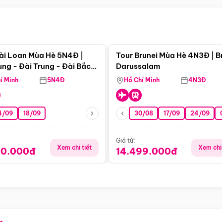
Điểm nổi bật
Điểm nổi
ài Loan Mùa Hè 5N4Đ |
Tour Brunei Mùa Hè 4N3Đ | B
ng - Đài Trung - Đài Bắc
Darussalam
j)
í Minh
5N4Đ
Hồ Chí Minh
4N3Đ
4/09
18/09
30/08
17/09
24/09
Giá từ:
Xem chi tiết
Xem chi 
90.000đ
14.499.000đ