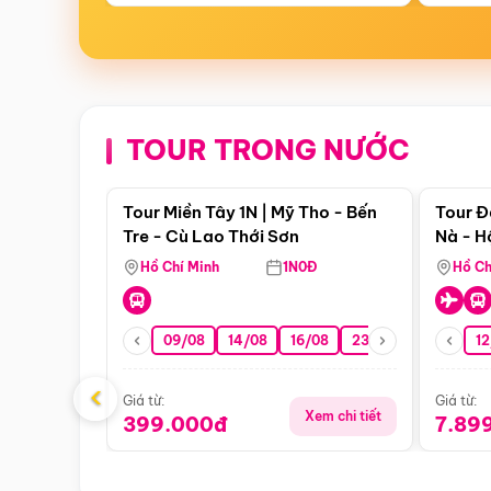
TOUR TRONG NƯỚC
Điểm nổi bật
Tour Miền Tây 1N | Mỹ Tho - Bến
Tour Đ
Tre - Cù Lao Thới Sơn
Nà - H
Nha
Hồ Chí Minh
1N0Đ
Hồ Ch
09/08
14/08
16/08
23/08
30/08
12
0
‹
Giá từ:
Giá từ:
Xem chi tiết
399.000đ
7.89