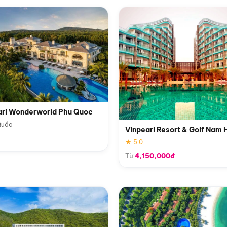
arl Wonderworld Phu Quoc
Quốc
Vinpearl Resort & Golf Nam 
★ 5.0
Từ
4,150,000đ