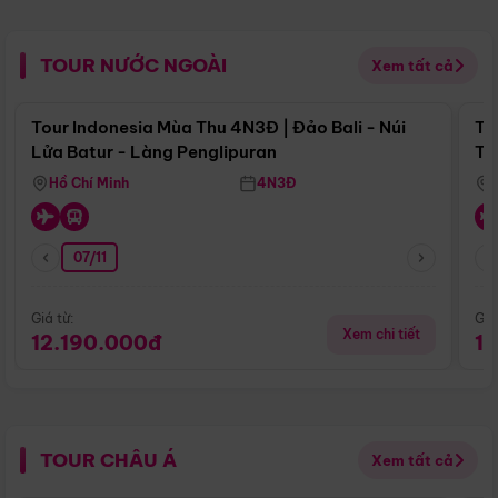
TOUR NƯỚC NGOÀI
Xem tất cả
Điểm nổi bật
Tour Indonesia Mùa Thu 4N3Đ | Đảo Bali - Núi
To
Lửa Batur - Làng Penglipuran
Tr
Hồ Chí Minh
4N3Đ
07/11
Giá từ:
Giá
Xem chi tiết
12.190.000đ
1
TOUR CHÂU Á
Xem tất cả
Điểm nổi bật