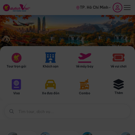
TP. Hồ Chí Minh
Tour trọn gói
Khách sạn
Vé máy bay
Vé vui chơi
Thêm
Visa
Xe đưa đón
Combo