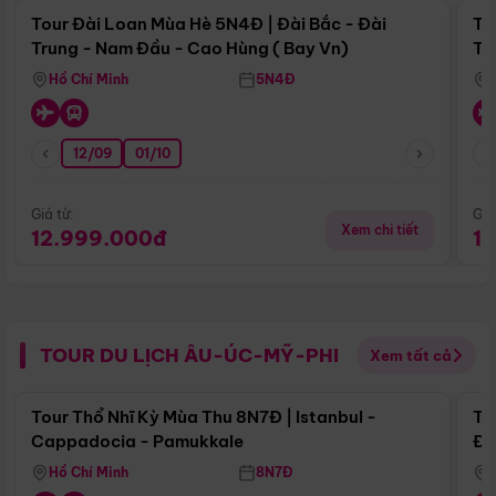
Tour Đài Loan Mùa Hè 5N4Đ | Đài Bắc - Đài
To
Trung - Nam Đầu - Cao Hùng ( Bay Vn)
Tr
Hồ Chí Minh
5N4Đ
12/09
01/10
Giá từ:
Giá
Xem chi tiết
12.999.000đ
1
TOUR DU LỊCH ÂU-ÚC-MỸ-PHI
Xem tất cả
Điểm nổi bật
Tour Thổ Nhĩ Kỳ Mùa Thu 8N7Đ | Istanbul -
To
Cappadocia - Pamukkale
Đế
Hồ Chí Minh
8N7Đ