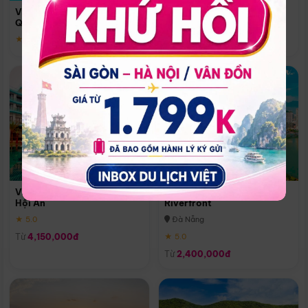
Quoc
Vinpearl Resort & Spa Phu
Phú Quốc
Quoc
★ 5.0
★ 5.0
Vinpearl Resort & Golf Nam
Melia Vinpearl Danang
Hội An
Riverfront
★ 5.0
Đà Nẵng
Từ
4,150,000đ
★ 5.0
Từ
2,400,000đ