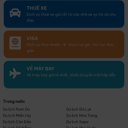
THUÊ XE
Dịch vụ thuê xe giá tốt từ các nhà xe uy tín và chu
đáo
VISA
Dịch vụ Visa nhanh, rẻ. Visa trọn gói, thủ tục đơn
giản
VÉ MÁY BAY
Vé máy bay giá rẻ nhất, nhiều khuyến mãi hấp dẫn
Trong nước
Du lịch Nam Du
Du lịch Đà Lạt
Du lịch Miền tây
Du lịch Nha Trang
Du lịch Côn Đảo
Du lịch Sapa