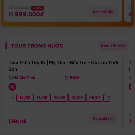
13.999.000đ
5.5
-14%
Xem chi tiết
11.999.000đ
4
TOUR TRONG NƯỚC
Xem tất cả
Điểm nổi bật
Tour Miền Tây 1N | Mỹ Tho - Bến Tre - Cù Lao Thới
To
Sơn
Hu
Hồ Chí Minh
1N0Đ
14/08
16/08
23/08
30/08
06/09
13/09
20/0
Giá
Xem chi tiết
7
Liên hệ