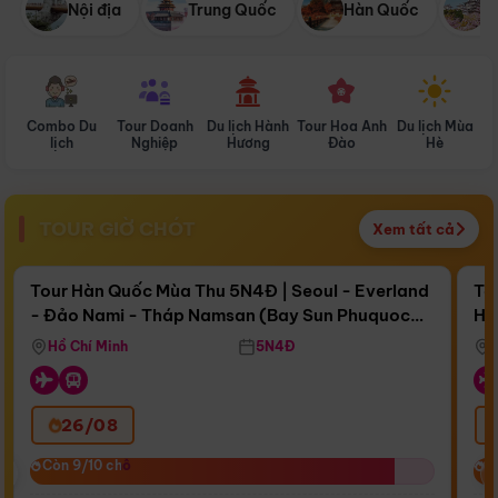
Nội địa
Trung Quốc
Hàn Quốc
N
Combo Du
Tour Doanh
Du lịch Hành
Tour Hoa Anh
Du lịch Mùa
D
lịch
Nghiệp
Hương
Đào
Hè
TOUR GIỜ CHÓT
Xem tất cả
Điểm nổi bật
Còn
16 ngày 18:57:13
Cò
Tour Hàn Quốc Mùa Thu 5N4Đ | Seoul - Everland
To
- Đảo Nami - Tháp Namsan (Bay Sun Phuquoc
Hò
Bay Sun Phuquoc Airways
Tặ
Airways)
Aq
Hồ Chí Minh
5N4Đ
26/08
‹
Còn 9/10 chỗ
Còn 9/10 chỗ
C
C