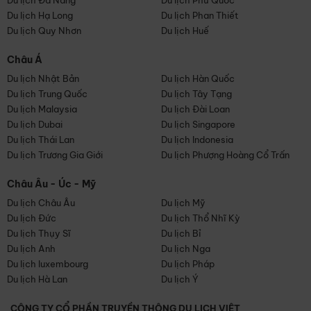
Du lịch Đà Nẵng
Du lịch Phú Quốc
Du lịch Hạ Long
Du lịch Phan Thiết
Du lịch Quy Nhơn
Du lịch Huế
Châu Á
Du lịch Nhật Bản
Du lịch Hàn Quốc
Du lịch Trung Quốc
Du lịch Tây Tạng
Du lịch Malaysia
Du lịch Đài Loan
Du lịch Dubai
Du lịch Singapore
Du lịch Thái Lan
Du lịch Indonesia
Du lịch Trương Gia Giới
Du lịch Phượng Hoàng Cổ Trấn
Châu Âu - Úc - Mỹ
Du lịch Châu Âu
Du lịch Mỹ
Du lịch Đức
Du lịch Thổ Nhĩ Kỳ
Du lịch Thụy Sĩ
Du lịch Bỉ
Du lịch Anh
Du lịch Nga
Du lịch luxembourg
Du lịch Pháp
Du lịch Hà Lan
Du lịch Ý
CÔNG TY CỔ PHẦN TRUYỀN THÔNG DU LỊCH VIỆT