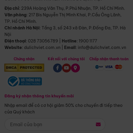
Địa chỉ
: 239A Hoàng Văn Thụ, P.Phú Nhuận, TP. Hồ Chí Minh.
Văn phòng
:
217 Bis Nguyễn Thị Minh Khai, P.Cầu Ông Lãnh,
TP. Hồ Chí Minh.
Chi nhánh Hà Nội
:
Tầng 3, số 243 xã Đàn, P.Đống Đa, TP. Hà
Nội
Điện thoại
:
028 73056789
|
Hotline
:
1900 1177
Website
:
dulichviet.com.vn
|
Email
:
info@dulichviet.com.vn
Chứng nhận
Kết nối với chúng tôi
Chấp nhận thanh toán
Đăng ký nhận thông tin khuyến mãi
Nhập email để có cơ hội giảm 50% cho chuyến đi tiếp theo
của Quý khách