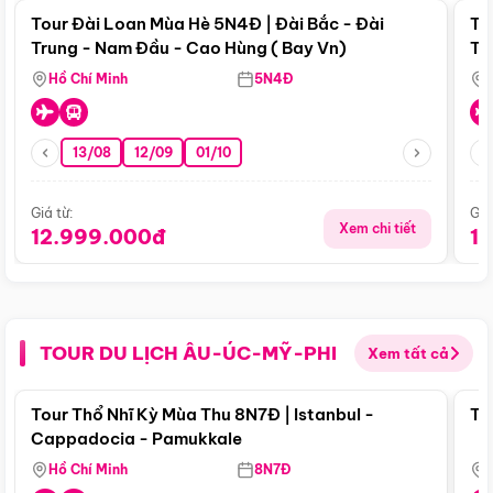
Tour Đài Loan Mùa Hè 5N4Đ | Đài Bắc - Đài
To
Trung - Nam Đầu - Cao Hùng ( Bay Vn)
Tr
Hồ Chí Minh
5N4Đ
13/08
12/09
01/10
Giá từ:
Giá
Xem chi tiết
12.999.000đ
1
TOUR DU LỊCH ÂU-ÚC-MỸ-PHI
Xem tất cả
Điểm nổi bật
Tour Thổ Nhĩ Kỳ Mùa Thu 8N7Đ | Istanbul -
To
Cappadocia - Pamukkale
Hồ Chí Minh
8N7Đ