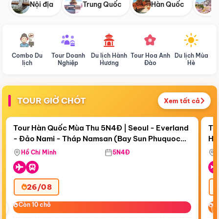
Nội địa
Trung Quốc
Hàn Quốc
N
Combo Du
Tour Doanh
Du lịch Hành
Tour Hoa Anh
Du lịch Mùa
D
lịch
Nghiệp
Hương
Đào
Hè
TOUR GIỜ CHÓT
Xem tất cả
Điểm nổi bật
Còn
19 ngày 13:52:33
Cò
Tour Hàn Quốc Mùa Thu 5N4Đ | Seoul - Everland
To
- Đảo Nami - Tháp Namsan (Bay Sun Phuquoc
Hò
Tặ
Airways)
Aq
Hồ Chí Minh
5N4Đ
26/08
‹
Còn 10 chỗ
Còn 10 chỗ
C
C