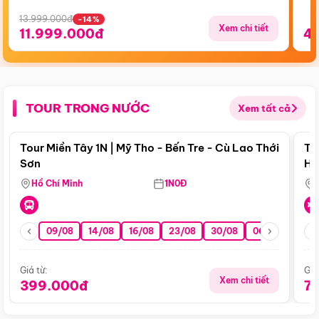
13.999.000đ
-14%
Xem chi tiết
11.999.000đ
4
TOUR TRONG NƯỚC
Xem tất cả
Điểm nổi bật
Tour Miền Tây 1N | Mỹ Tho - Bến Tre - Cù Lao Thới
To
Sơn
Hu
Hồ Chí Minh
1N0Đ
09/08
14/08
16/08
23/08
30/08
06/09
13/0
Giá từ:
Giá
Xem chi tiết
399.000đ
7