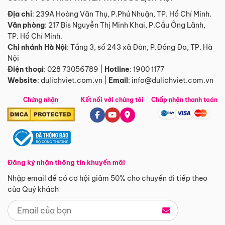
Địa chỉ
: 239A Hoàng Văn Thụ, P.Phú Nhuận, TP. Hồ Chí Minh.
Văn phòng
:
217 Bis Nguyễn Thị Minh Khai, P.Cầu Ông Lãnh,
TP. Hồ Chí Minh.
Chi nhánh Hà Nội
:
Tầng 3, số 243 xã Đàn, P.Đống Đa, TP. Hà
Nội
Điện thoại
:
028 73056789
|
Hotline
:
1900 1177
Website
:
dulichviet.com.vn
|
Email
:
info@dulichviet.com.vn
Chứng nhận
Kết nối với chúng tôi
Chấp nhận thanh toán
Đăng ký nhận thông tin khuyến mãi
Nhập email để có cơ hội giảm 50% cho chuyến đi tiếp theo
của Quý khách