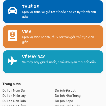
THUÊ XE
Dịch vụ thuê xe giá tốt từ các nhà xe uy tín và chu
đáo
VISA
Dịch vụ Visa nhanh, rẻ. Visa trọn gói, thủ tục đơn
giản
VÉ MÁY BAY
Vé máy bay giá rẻ nhất, nhiều khuyến mãi hấp dẫn
Trong nước
Du lịch Nam Du
Du lịch Đà Lạt
Du lịch Miền tây
Du lịch Nha Trang
Du lịch Côn Đảo
Du lịch Sapa