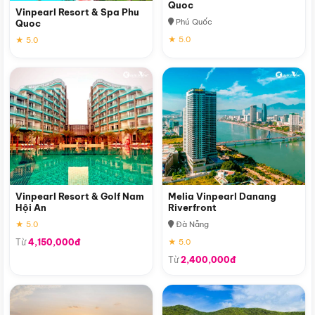
Quoc
Vinpearl Resort & Spa Phu
Phú Quốc
Quoc
★ 5.0
★ 5.0
Vinpearl Resort & Golf Nam
Melia Vinpearl Danang
Hội An
Riverfront
★ 5.0
Đà Nẵng
Từ
4,150,000đ
★ 5.0
Từ
2,400,000đ