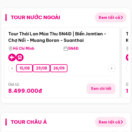
TOUR NƯỚC NGOÀI
Xem tất cả
Điểm nổi bật
Tour Thái Lan Mùa Thu 5N4Đ | Biển Jomtien -
To
Chợ Nổi - Muang Boran - Suanthai
Ku
Si
Hồ Chí Minh
5N4Đ
15/08
29/08
26/09
Giá từ:
Giá
Xem chi tiết
8.499.000đ
1
TOUR CHÂU Á
Xem tất cả
Điểm nổi bật