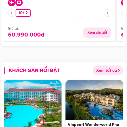
10/12
Giá từ:
Giá
Xem chi tiết
60.990.000đ
6
KHÁCH SẠN NỔI BẬT
Xem tất cả
Vinpearl Wonderworld Phu