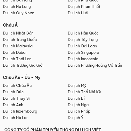
Du lịch Đà Nẵng
Du lịch Phú Quốc
Du lịch Hạ Long
Du lịch Phan Thiết
Du lịch Quy Nhơn
Du lịch Huế
Châu Á
Du lịch Nhật Bản
Du lịch Hàn Quốc
Du lịch Trung Quốc
Du lịch Tây Tạng
Du lịch Malaysia
Du lịch Đài Loan
Du lịch Dubai
Du lịch Singapore
Du lịch Thái Lan
Du lịch Indonesia
Du lịch Trương Gia Giới
Du lịch Phượng Hoàng Cổ Trấn
Châu Âu - Úc - Mỹ
Du lịch Châu Âu
Du lịch Mỹ
Du lịch Đức
Du lịch Thổ Nhĩ Kỳ
Du lịch Thụy Sĩ
Du lịch Bỉ
Du lịch Anh
Du lịch Nga
Du lịch luxembourg
Du lịch Pháp
Du lịch Hà Lan
Du lịch Ý
CÔNG TY CỔ PHẦN TRUYỀN THÔNG DU LỊCH VIỆT