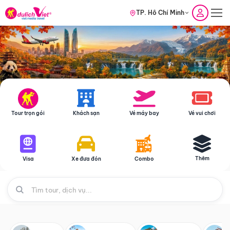
TP. Hồ Chí Minh
Tour trọn gói
Khách sạn
Vé máy bay
Vé vui chơi
Thêm
Visa
Xe đưa đón
Combo