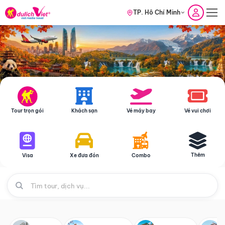
TP. Hồ Chí Minh
Tour trọn gói
Khách sạn
Vé máy bay
Vé vui chơi
Thêm
Visa
Xe đưa đón
Combo