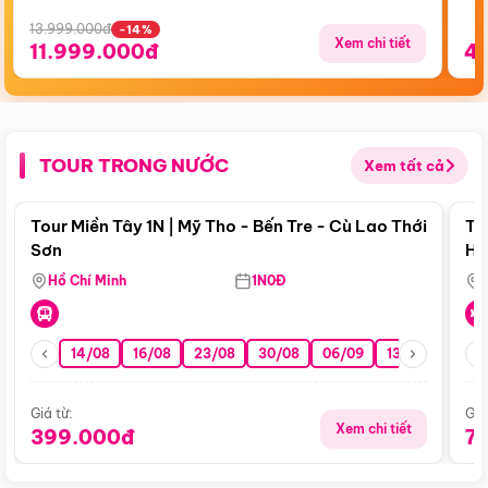
13.999.000đ
-14%
Xem chi tiết
11.999.000đ
4
TOUR TRONG NƯỚC
Xem tất cả
Điểm nổi bật
Tour Miền Tây 1N | Mỹ Tho - Bến Tre - Cù Lao Thới
To
Sơn
Hu
Hồ Chí Minh
1N0Đ
14/08
16/08
23/08
30/08
06/09
13/09
20/0
Giá từ:
Giá
Xem chi tiết
399.000đ
7