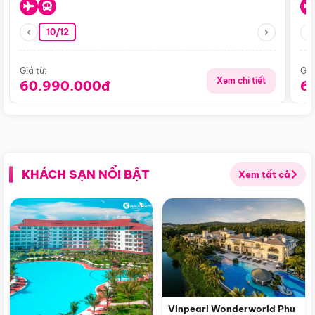
10/12
Giá từ:
Giá
Xem chi tiết
60.990.000đ
6
KHÁCH SẠN NỔI BẬT
Xem tất cả
Vinpearl Wonderworld Phu