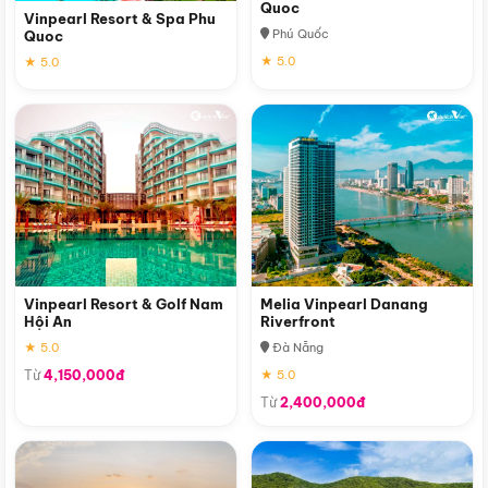
Quoc
Vinpearl Resort & Spa Phu
Phú Quốc
Quoc
★ 5.0
★ 5.0
Vinpearl Resort & Golf Nam
Melia Vinpearl Danang
Hội An
Riverfront
★ 5.0
Đà Nẵng
Từ
4,150,000đ
★ 5.0
Từ
2,400,000đ