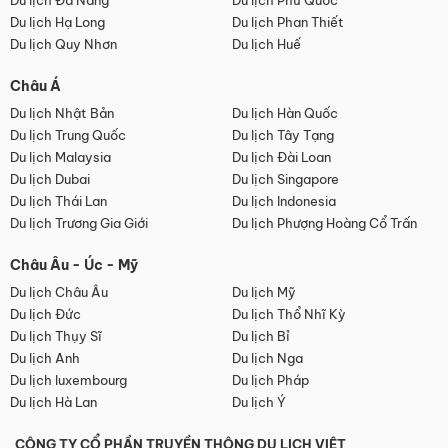
Du lịch Đà Nẵng
Du lịch Phú Quốc
Du lịch Hạ Long
Du lịch Phan Thiết
Du lịch Quy Nhơn
Du lịch Huế
Châu Á
Du lịch Nhật Bản
Du lịch Hàn Quốc
Du lịch Trung Quốc
Du lịch Tây Tạng
Du lịch Malaysia
Du lịch Đài Loan
Du lịch Dubai
Du lịch Singapore
Du lịch Thái Lan
Du lịch Indonesia
Du lịch Trương Gia Giới
Du lịch Phượng Hoàng Cổ Trấn
Châu Âu - Úc - Mỹ
Du lịch Châu Âu
Du lịch Mỹ
Du lịch Đức
Du lịch Thổ Nhĩ Kỳ
Du lịch Thụy Sĩ
Du lịch Bỉ
Du lịch Anh
Du lịch Nga
Du lịch luxembourg
Du lịch Pháp
Du lịch Hà Lan
Du lịch Ý
CÔNG TY CỔ PHẦN TRUYỀN THÔNG DU LỊCH VIỆT