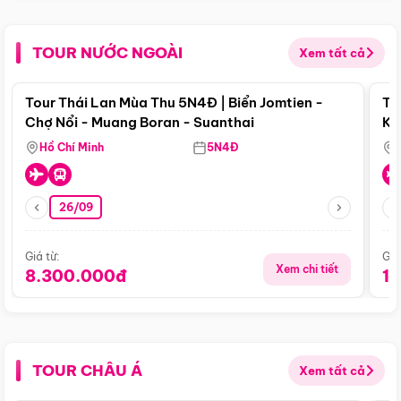
TOUR NƯỚC NGOÀI
Xem tất cả
Điểm nổi bật
Tour Thái Lan Mùa Thu 5N4Đ | Biển Jomtien -
To
Chợ Nổi - Muang Boran - Suanthai
Ku
Si
Hồ Chí Minh
5N4Đ
26/09
Giá từ:
Giá
Xem chi tiết
8.300.000đ
1
TOUR CHÂU Á
Xem tất cả
Điểm nổi bật