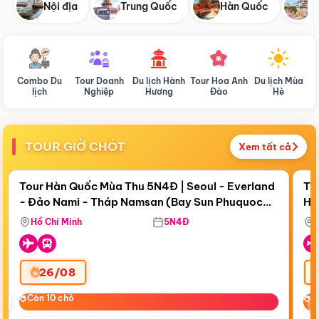
Nội địa
Trung Quốc
Hàn Quốc
N
Combo Du
Tour Doanh
Du lịch Hành
Tour Hoa Anh
Du lịch Mùa
D
lịch
Nghiệp
Hương
Đào
Hè
TOUR GIỜ CHÓT
Xem tất cả
Điểm nổi bật
Còn
19 ngày 00:32:42
Cò
Tour Hàn Quốc Mùa Thu 5N4Đ | Seoul - Everland
To
- Đảo Nami - Tháp Namsan (Bay Sun Phuquoc
Hò
Tặ
Airways)
Aq
Hồ Chí Minh
5N4Đ
26/08
‹
Còn 10 chỗ
Còn 10 chỗ
C
C