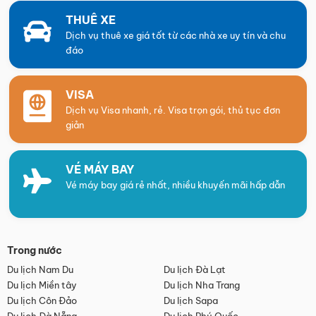
THUÊ XE
Dịch vụ thuê xe giá tốt từ các nhà xe uy tín và chu
đáo
VISA
Dịch vụ Visa nhanh, rẻ. Visa trọn gói, thủ tục đơn
giản
VÉ MÁY BAY
Vé máy bay giá rẻ nhất, nhiều khuyến mãi hấp dẫn
Trong nước
Du lịch Nam Du
Du lịch Đà Lạt
Du lịch Miền tây
Du lịch Nha Trang
Du lịch Côn Đảo
Du lịch Sapa