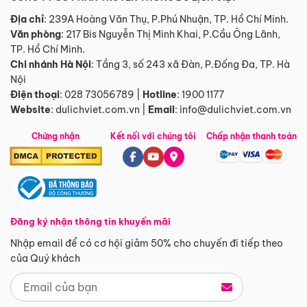
Địa chỉ
: 239A Hoàng Văn Thụ, P.Phú Nhuận, TP. Hồ Chí Minh.
Văn phòng
:
217 Bis Nguyễn Thị Minh Khai, P.Cầu Ông Lãnh,
TP. Hồ Chí Minh.
Chi nhánh Hà Nội
:
Tầng 3, số 243 xã Đàn, P.Đống Đa, TP. Hà
Nội
Điện thoại
:
028 73056789
|
Hotline
:
1900 1177
Website
:
dulichviet.com.vn
|
Email
:
info@dulichviet.com.vn
Chứng nhận
Kết nối với chúng tôi
Chấp nhận thanh toán
Đăng ký nhận thông tin khuyến mãi
Nhập email để có cơ hội giảm 50% cho chuyến đi tiếp theo
của Quý khách