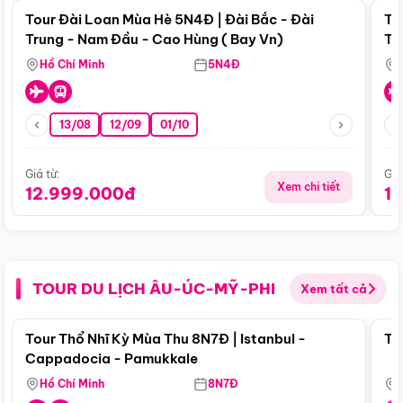
Tour Đài Loan Mùa Hè 5N4Đ | Đài Bắc - Đài
To
Trung - Nam Đầu - Cao Hùng ( Bay Vn)
Tr
Hồ Chí Minh
5N4Đ
13/08
12/09
01/10
Giá từ:
Giá
Xem chi tiết
12.999.000đ
1
TOUR DU LỊCH ÂU-ÚC-MỸ-PHI
Xem tất cả
Điểm nổi bật
Tour Thổ Nhĩ Kỳ Mùa Thu 8N7Đ | Istanbul -
To
Cappadocia - Pamukkale
Hồ Chí Minh
8N7Đ