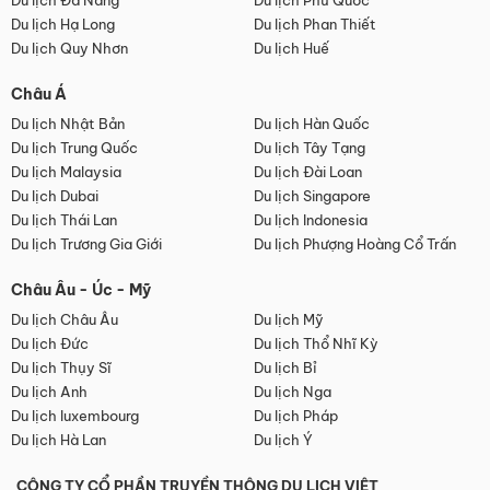
Du lịch Đà Nẵng
Du lịch Phú Quốc
Du lịch Hạ Long
Du lịch Phan Thiết
Du lịch Quy Nhơn
Du lịch Huế
Châu Á
Du lịch Nhật Bản
Du lịch Hàn Quốc
Du lịch Trung Quốc
Du lịch Tây Tạng
Du lịch Malaysia
Du lịch Đài Loan
Du lịch Dubai
Du lịch Singapore
Du lịch Thái Lan
Du lịch Indonesia
Du lịch Trương Gia Giới
Du lịch Phượng Hoàng Cổ Trấn
Châu Âu - Úc - Mỹ
Du lịch Châu Âu
Du lịch Mỹ
Du lịch Đức
Du lịch Thổ Nhĩ Kỳ
Du lịch Thụy Sĩ
Du lịch Bỉ
Du lịch Anh
Du lịch Nga
Du lịch luxembourg
Du lịch Pháp
Du lịch Hà Lan
Du lịch Ý
CÔNG TY CỔ PHẦN TRUYỀN THÔNG DU LỊCH VIỆT