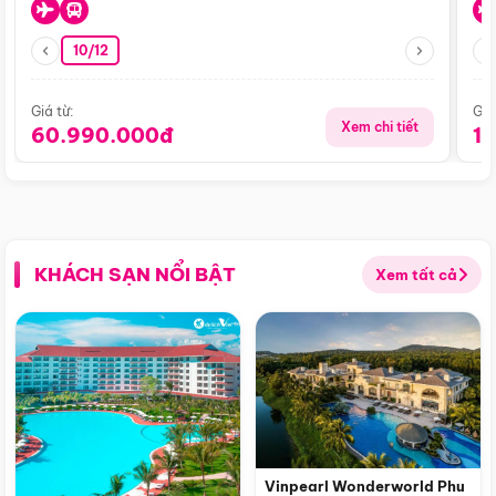
10/12
Giá từ:
Giá
Xem chi tiết
60.990.000đ
1
KHÁCH SẠN NỔI BẬT
Xem tất cả
Vinpearl Wonderworld Phu