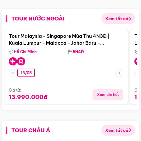
TOUR NƯỚC NGOÀI
Xem tất cả
Điểm nổi bật
Tour Malaysia - Singapore Mùa Thu 4N3Đ |
To
Kuala Lumpur - Malacca - Johor Baru -
Lử
Singapore
Hồ Chí Minh
5N4Đ
13/08
Giá từ:
Giá
Xem chi tiết
13.990.000đ
1
TOUR CHÂU Á
Xem tất cả
Điểm nổi bật