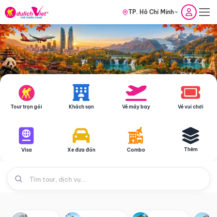
TP. Hồ Chí Minh
Tour trọn gói
Khách sạn
Vé máy bay
Vé vui chơi
Thêm
Visa
Xe đưa đón
Combo