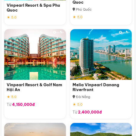
Quoc
Vinpearl Resort & Spa Phu
Phú Quốc
Quoc
★ 5.0
★ 5.0
Vinpearl Resort & Golf Nam
Melia Vinpearl Danang
Hội An
Riverfront
★ 5.0
Đà Nẵng
Từ
4,150,000đ
★ 5.0
Từ
2,400,000đ