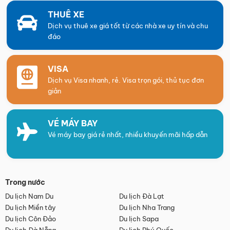
THUÊ XE
Dịch vụ thuê xe giá tốt từ các nhà xe uy tín và chu
đáo
VISA
Dịch vụ Visa nhanh, rẻ. Visa trọn gói, thủ tục đơn
giản
VÉ MÁY BAY
Vé máy bay giá rẻ nhất, nhiều khuyến mãi hấp dẫn
Trong nước
Du lịch Nam Du
Du lịch Đà Lạt
Du lịch Miền tây
Du lịch Nha Trang
Du lịch Côn Đảo
Du lịch Sapa