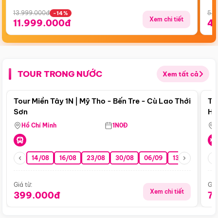
13.999.000đ
5.5
-14%
Xem chi tiết
11.999.000đ
4
TOUR TRONG NƯỚC
Xem tất cả
Điểm nổi bật
Tour Miền Tây 1N | Mỹ Tho - Bến Tre - Cù Lao Thới
To
Sơn
Hu
Hồ Chí Minh
1N0Đ
14/08
16/08
23/08
30/08
06/09
13/09
20/0
Giá từ:
Giá
Xem chi tiết
399.000đ
7