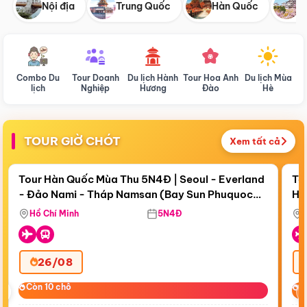
Nội địa
Trung Quốc
Hàn Quốc
N
Combo Du
Tour Doanh
Du lịch Hành
Tour Hoa Anh
Du lịch Mùa
D
lịch
Nghiệp
Hương
Đào
Hè
TOUR GIỜ CHÓT
Xem tất cả
Điểm nổi bật
Còn
18 ngày 04:49:50
Cò
Tour Hàn Quốc Mùa Thu 5N4Đ | Seoul - Everland
To
- Đảo Nami - Tháp Namsan (Bay Sun Phuquoc
Hò
Bay Sun Phuquoc Airways
Tặ
Airways)
Aq
Hồ Chí Minh
5N4Đ
26/08
‹
Còn 10 chỗ
Còn 10 chỗ
C
C