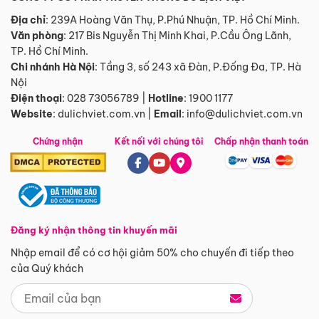
Địa chỉ
: 239A Hoàng Văn Thụ, P.Phú Nhuận, TP. Hồ Chí Minh.
Văn phòng
:
217 Bis Nguyễn Thị Minh Khai, P.Cầu Ông Lãnh,
TP. Hồ Chí Minh.
Chi nhánh Hà Nội
:
Tầng 3, số 243 xã Đàn, P.Đống Đa, TP. Hà
Nội
Điện thoại
:
028 73056789
|
Hotline
:
1900 1177
Website
:
dulichviet.com.vn
|
Email
:
info@dulichviet.com.vn
Chứng nhận
Kết nối với chúng tôi
Chấp nhận thanh toán
Đăng ký nhận thông tin khuyến mãi
Nhập email để có cơ hội giảm 50% cho chuyến đi tiếp theo
của Quý khách