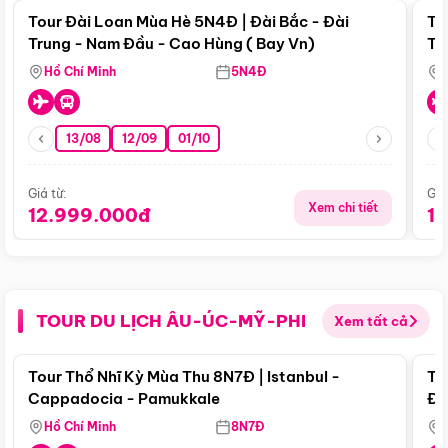
Tour Đài Loan Mùa Hè 5N4Đ | Đài Bắc - Đài
To
Trung - Nam Đầu - Cao Hùng ( Bay Vn)
Tr
Hồ Chí Minh
5N4Đ
13/08
12/09
01/10
Giá từ:
Giá
Xem chi tiết
12.999.000đ
1
TOUR DU LỊCH ÂU-ÚC-MỸ-PHI
Xem tất cả
Điểm nổi bật
Tour Thổ Nhĩ Kỳ Mùa Thu 8N7Đ | Istanbul -
To
Cappadocia - Pamukkale
Đế
Hồ Chí Minh
8N7Đ