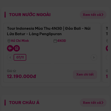
TOUR NƯỚC NGOÀI
Xem tất cả
Điểm nổi bật
Tour Indonesia Mùa Thu 4N3Đ | Đảo Bali - Núi
To
Lửa Batur - Làng Penglipuran
Tr
Hồ Chí Minh
4N3Đ
07/11
Giá từ:
Giá
Xem chi tiết
12.190.000đ
1
TOUR CHÂU Á
Xem tất cả
Điểm nổi bật