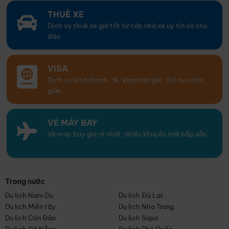
THUÊ XE
Dịch vụ thuê xe giá tốt từ các nhà xe uy tín và chu
đáo
VISA
Dịch vụ Visa nhanh, rẻ. Visa trọn gói, thủ tục đơn
giản
VÉ MÁY BAY
Vé máy bay giá rẻ nhất, nhiều khuyến mãi hấp dẫn
Trong nước
Du lịch Nam Du
Du lịch Đà Lạt
Du lịch Miền tây
Du lịch Nha Trang
Du lịch Côn Đảo
Du lịch Sapa