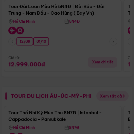
Tour Đài Loan Mùa Hè 5N4Đ | Đài Bắc - Đài
To
Trung - Nam Đầu - Cao Hùng ( Bay Vn)
Tr
Hồ Chí Minh
5N4Đ
12/09
01/10
Giá từ:
Giá
Xem chi tiết
12.999.000đ
1
TOUR DU LỊCH ÂU-ÚC-MỸ-PHI
Xem tất cả
Điểm nổi bật
Tour Thổ Nhĩ Kỳ Mùa Thu 8N7Đ | Istanbul -
To
Cappadocia - Pamukkale
Đế
Hồ Chí Minh
8N7Đ