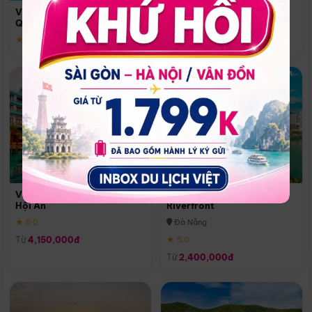
Quoc
Vinpearl Resort & Spa Phu
Phú Quốc
Quoc
★ 5.0
★ 5.0
Vinpearl Resort & Golf Nam
Melia Vinpearl Danang
Hội An
Riverfront
★ 5.0
Đà Nẵng
Từ
4,150,000đ
★ 5.0
Từ
2,400,000đ