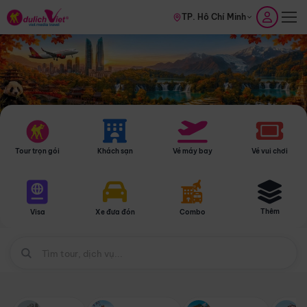
TP. Hồ Chí Minh
Tour trọn gói
Khách sạn
Vé máy bay
Vé vui chơi
Thêm
Visa
Xe đưa đón
Combo