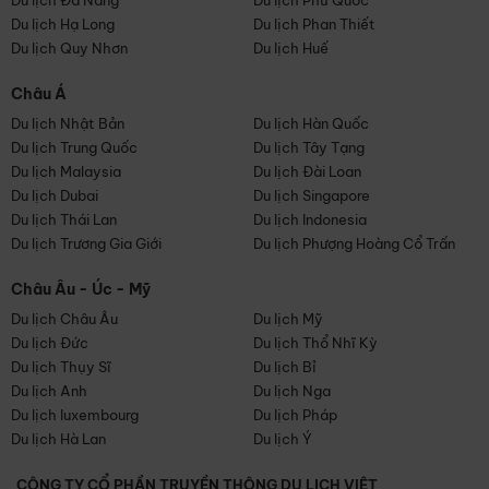
Du lịch Đà Nẵng
Du lịch Phú Quốc
Du lịch Hạ Long
Du lịch Phan Thiết
Du lịch Quy Nhơn
Du lịch Huế
Châu Á
Du lịch Nhật Bản
Du lịch Hàn Quốc
Du lịch Trung Quốc
Du lịch Tây Tạng
Du lịch Malaysia
Du lịch Đài Loan
Du lịch Dubai
Du lịch Singapore
Du lịch Thái Lan
Du lịch Indonesia
Du lịch Trương Gia Giới
Du lịch Phượng Hoàng Cổ Trấn
Châu Âu - Úc - Mỹ
Du lịch Châu Âu
Du lịch Mỹ
Du lịch Đức
Du lịch Thổ Nhĩ Kỳ
Du lịch Thụy Sĩ
Du lịch Bỉ
Du lịch Anh
Du lịch Nga
Du lịch luxembourg
Du lịch Pháp
Du lịch Hà Lan
Du lịch Ý
CÔNG TY CỔ PHẦN TRUYỀN THÔNG DU LỊCH VIỆT