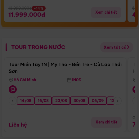
13.999.000đ
5.5
-14%
Xem chi tiết
11.999.000đ
4
TOUR TRONG NƯỚC
Xem tất cả
Điểm nổi bật
Tour Miền Tây 1N | Mỹ Tho - Bến Tre - Cù Lao Thới
To
Sơn
Hu
Hồ Chí Minh
1N0Đ
14/08
16/08
23/08
30/08
06/09
13/09
20/0
Giá
Xem chi tiết
7
Liên hệ