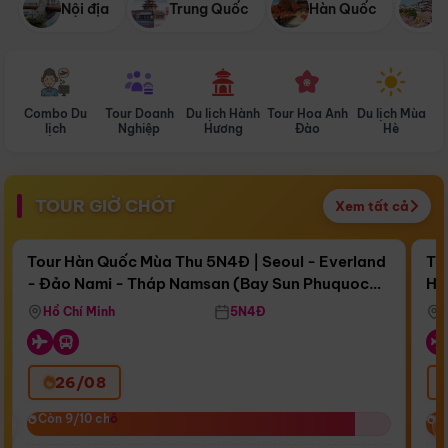
Nội địa
Trung Quốc
Hàn Quốc
N
Combo Du
Tour Doanh
Du lịch Hành
Tour Hoa Anh
Du lịch Mùa
D
lịch
Nghiệp
Hương
Đào
Hè
TOUR GIỜ CHÓT
Xem tất cả
Điểm nổi bật
Còn
16 ngày 16:37:51
Cò
Tour Hàn Quốc Mùa Thu 5N4Đ | Seoul - Everland
To
- Đảo Nami - Tháp Namsan (Bay Sun Phuquoc
Hò
Bay Sun Phuquoc Airways
Tặ
Airways)
Aq
Hồ Chí Minh
5N4Đ
26/08
‹
Còn 9/10 chỗ
Còn 9/10 chỗ
C
C