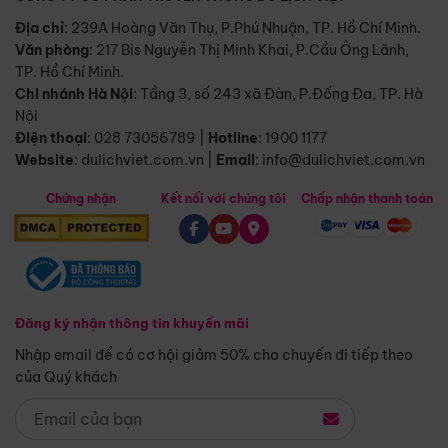
Địa chỉ
: 239A Hoàng Văn Thụ, P.Phú Nhuận, TP. Hồ Chí Minh.
Văn phòng
:
217 Bis Nguyễn Thị Minh Khai, P.Cầu Ông Lãnh,
TP. Hồ Chí Minh.
Chi nhánh Hà Nội
:
Tầng 3, số 243 xã Đàn, P.Đống Đa, TP. Hà
Nội
Điện thoại
:
028 73056789
|
Hotline
:
1900 1177
Website
:
dulichviet.com.vn
|
Email
:
info@dulichviet.com.vn
Chứng nhận
Kết nối với chúng tôi
Chấp nhận thanh toán
Đăng ký nhận thông tin khuyến mãi
Nhập email để có cơ hội giảm 50% cho chuyến đi tiếp theo
của Quý khách