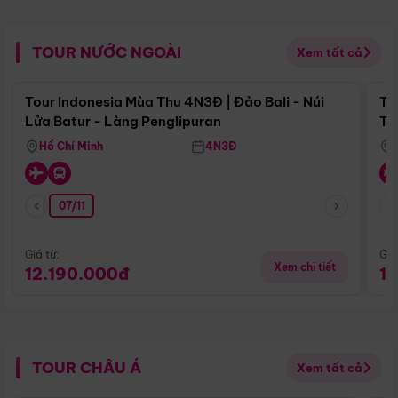
TOUR NƯỚC NGOÀI
Xem tất cả
Điểm nổi bật
Tour Indonesia Mùa Thu 4N3Đ | Đảo Bali - Núi
To
Lửa Batur - Làng Penglipuran
Tr
Hồ Chí Minh
4N3Đ
07/11
Giá từ:
Giá
Xem chi tiết
12.190.000đ
1
TOUR CHÂU Á
Xem tất cả
Điểm nổi bật