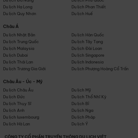
Du lịch Đà Nẵng
Du lịch Phú Quốc
Du lịch Hạ Long
Du lịch Phan Thiết
Du lịch Quy Nhơn
Du lịch Huế
Châu Á
Du lịch Nhật Bản
Du lịch Hàn Quốc
Du lịch Trung Quốc
Du lịch Tây Tạng
Du lịch Malaysia
Du lịch Đài Loan
Du lịch Dubai
Du lịch Singapore
Du lịch Thái Lan
Du lịch Indonesia
Du lịch Trương Gia Giới
Du lịch Phượng Hoàng Cổ Trấn
Châu Âu - Úc - Mỹ
Du lịch Châu Âu
Du lịch Mỹ
Du lịch Đức
Du lịch Thổ Nhĩ Kỳ
Du lịch Thụy Sĩ
Du lịch Bỉ
Du lịch Anh
Du lịch Nga
Du lịch luxembourg
Du lịch Pháp
Du lịch Hà Lan
Du lịch Ý
CÔNG TY CỔ PHẦN TRUYỀN THÔNG DU LỊCH VIỆT