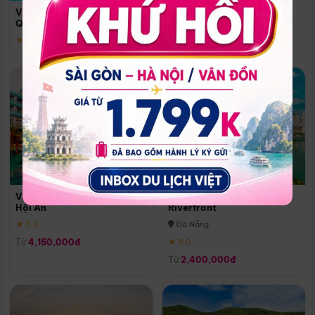
Quoc
Vinpearl Resort & Spa Phu
Phú Quốc
Quoc
★ 5.0
★ 5.0
Vinpearl Resort & Golf Nam
Melia Vinpearl Danang
Hội An
Riverfront
★ 5.0
Đà Nẵng
Từ
4,150,000đ
★ 5.0
Từ
2,400,000đ