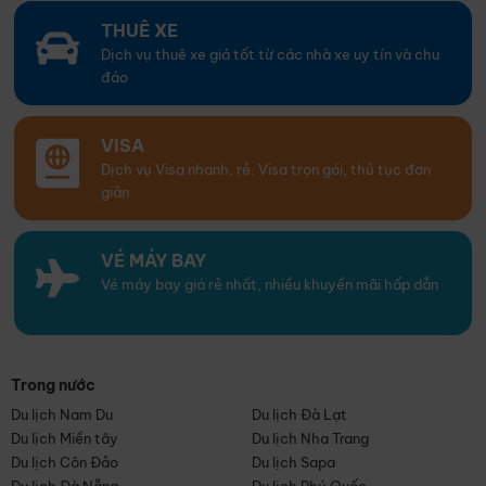
THUÊ XE
Dịch vụ thuê xe giá tốt từ các nhà xe uy tín và chu
đáo
VISA
Dịch vụ Visa nhanh, rẻ. Visa trọn gói, thủ tục đơn
giản
VÉ MÁY BAY
Vé máy bay giá rẻ nhất, nhiều khuyến mãi hấp dẫn
Trong nước
Du lịch Nam Du
Du lịch Đà Lạt
Du lịch Miền tây
Du lịch Nha Trang
Du lịch Côn Đảo
Du lịch Sapa