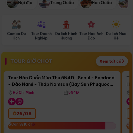
Nội địa
Trung Quốc
Hàn Quốc
N
Combo Du
Tour Doanh
Du lịch Hành
Tour Hoa Anh
Du lịch Mùa
D
lịch
Nghiệp
Hương
Đào
Hè
TOUR GIỜ CHÓT
Xem tất cả
Điểm nổi bật
Còn
16 ngày 18:44:34
Cò
Tour Hàn Quốc Mùa Thu 5N4Đ | Seoul - Everland
To
- Đảo Nami - Tháp Namsan (Bay Sun Phuquoc
Hò
Bay Sun Phuquoc Airways
Tặ
Airways)
Aq
Hồ Chí Minh
5N4Đ
26/08
‹
Còn 9/10 chỗ
Còn 9/10 chỗ
C
C