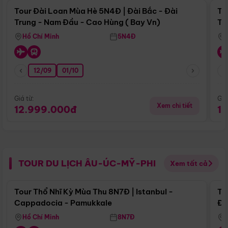
Tour Đài Loan Mùa Hè 5N4Đ | Đài Bắc - Đài
To
Trung - Nam Đầu - Cao Hùng ( Bay Vn)
Tr
Hồ Chí Minh
5N4Đ
12/09
01/10
Giá từ:
Giá
Xem chi tiết
12.999.000đ
1
TOUR DU LỊCH ÂU-ÚC-MỸ-PHI
Xem tất cả
Điểm nổi bật
Tour Thổ Nhĩ Kỳ Mùa Thu 8N7Đ | Istanbul -
To
Cappadocia - Pamukkale
Đế
Hồ Chí Minh
8N7Đ