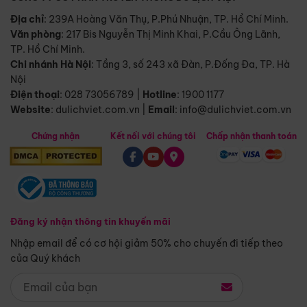
Địa chỉ
: 239A Hoàng Văn Thụ, P.Phú Nhuận, TP. Hồ Chí Minh.
Văn phòng
:
217 Bis Nguyễn Thị Minh Khai, P.Cầu Ông Lãnh,
TP. Hồ Chí Minh.
Chi nhánh Hà Nội
:
Tầng 3, số 243 xã Đàn, P.Đống Đa, TP. Hà
Nội
Điện thoại
:
028 73056789
|
Hotline
:
1900 1177
Website
:
dulichviet.com.vn
|
Email
:
info@dulichviet.com.vn
Chứng nhận
Kết nối với chúng tôi
Chấp nhận thanh toán
Đăng ký nhận thông tin khuyến mãi
Nhập email để có cơ hội giảm 50% cho chuyến đi tiếp theo
của Quý khách