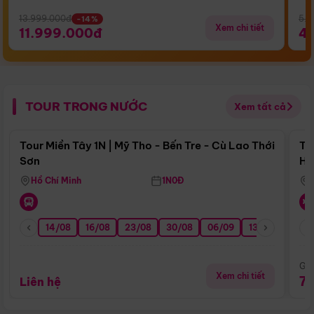
13.999.000đ
5.5
-14%
Xem chi tiết
11.999.000đ
4
TOUR TRONG NƯỚC
Xem tất cả
Điểm nổi bật
Tour Miền Tây 1N | Mỹ Tho - Bến Tre - Cù Lao Thới
To
Sơn
Hu
Hồ Chí Minh
1N0Đ
14/08
16/08
23/08
30/08
06/09
13/09
20/0
Giá
Xem chi tiết
7
Liên hệ