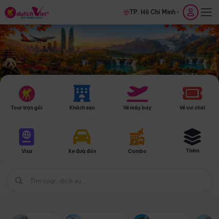
TP. Hồ Chí Minh
Tour trọn gói
Khách sạn
Vé máy bay
Vé vui chơi
Thêm
Visa
Xe đưa đón
Combo