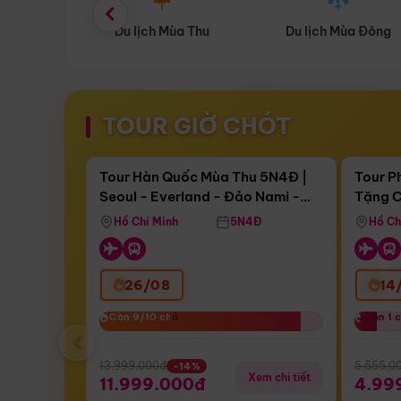
ùa Thu
Du lịch Mùa Đông
Combo Du lịch
TOUR GIỜ CHÓT
Điểm nổi bật
Còn
17 ngày 05:11:48
Còn
05 
Tour Hàn Quốc Mùa Thu 5N4Đ |
Tour P
Seoul - Everland - Đảo Nami -
Tặng C
Bay Sun Phuquoc Airways
Tặng C
Tháp Namsan (Bay Sun Phuquoc
Hôn - 
Hồ Chí Minh
5N4Đ
Hồ Ch
Airways)
26/08
14
Còn 9/10 chỗ
Còn 9/10 chỗ
Còn 1 
Còn 1 
‹
13.999.000đ
5.555.0
-14%
Xem chi tiết
11.999.000đ
4.99