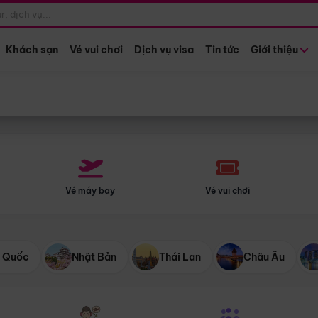
Điểm khởi hành
Tháng khở
Hồ Chí Minh
Bất kỳ 
Khách sạn
Vé vui chơi
Dịch vụ visa
Tin tức
Giới thiệu
Vé máy bay
Vé vui chơi
 Quốc
Nhật Bản
Thái Lan
Châu Âu