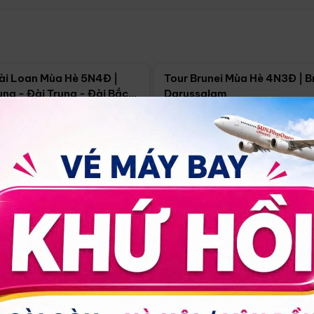
Điểm nổi bật
Điểm nổi
ài Loan Mùa Hè 5N4Đ |
Tour Brunei Mùa Hè 4N3Đ | B
ng - Đài Trung - Đài Bắc
Darussalam
j)
í Minh
5N4Đ
Hồ Chí Minh
4N3Đ
4/09
18/09
30/08
17/09
24/09
Giá từ:
Xem chi tiết
Xem chi 
90.000đ
14.499.000đ