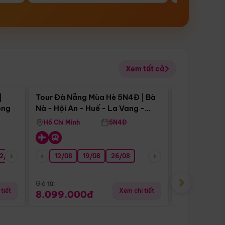
Xem tất cả
 bật
Điểm nổi bật
|
Tour Đà Nẵng Mùa Hè 5N4Đ | Bà
Tour Đà Nẵn
ong
Nà - Hội An - Huế - La Vang -
Nà - Hội An
Động Thiên Đường
Nha
Hồ Chí Minh
5N4Đ
Hồ Chí Minh
2/08
26/08
05/09
12/08
19/08
09/09
26/08
12/09
13/08
›
Giá từ:
Giá từ:
tiết
Xem chi tiết
8.099.000đ
6.899.00