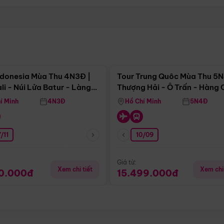
Điểm nổi bật
Điểm nổi
ndonesia Mùa Thu 4N3Đ |
Tour Trung Quôc Mùa Thu 5N
li - Núi Lửa Batur - Làng
Thượng Hải - Ô Trấn - Hàng
puran
(Tour Không Shopping)
í Minh
4N3Đ
Hồ Chí Minh
5N4Đ
/11
10/09
Giá từ:
Xem chi tiết
Xem chi 
90.000đ
15.499.000đ