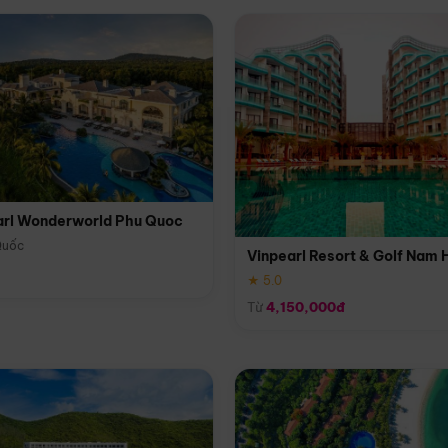
arl Wonderworld Phu Quoc
Quốc
Vinpearl Resort & Golf Nam 
★ 5.0
Từ
4,150,000đ