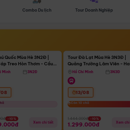
Tour Doanh Nghiệp
Du lịch Hành Hương
Điểm nổi bật
Điểm nổi
ngày 05:11:48
Còn
04 ngày 05:11:48
hú Quốc Mùa Hè 3N2Đ |
Tour Đà Lạt Mùa Hè 3N3Đ |
áp Treo Hòn Thơm - Cầu
Quảng Trường Lâm Viên - H
áp Treo Hòn Thơm
Công Viên Nước Aquatopia
Hill - Puppy Farm
í Minh
3N2Đ
Hồ Chí Minh
3N3Đ
/08
13/08
chỗ
chỗ
Còn 10 chỗ
Còn 10 chỗ
00đ
1.444.000đ
-10%
-10%
Xem chi tiết
Xem chi 
9.000đ
1.299.000đ