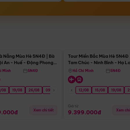
Điểm nổi bật
Điểm nổi
à Nẵng Mùa Hè 5N4Đ | Bà
Tour Miền Bắc Mùa Hè 5N4Đ 
ội An - Huế - Động Phong
Tam Chúc - Ninh Bình - Hạ L
í Minh
5N4Đ
Hồ Chí Minh
5N4Đ
/08
3/09
19/08
20/09
26/08
27/09
09/09
16/09
12/08
23/09
15/08
30/09
19/08
07/10
2
Giá từ:
Xem chi tiết
Xem chi 
9.000đ
9.399.000đ