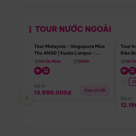
TOUR NƯỚC NGOÀI
Điểm nổi bật
Tour Malaysia - Singapore Mùa
Tour I
Thu 4N3Đ | Kuala Lumpur -
Đảo Ba
Malacca - Johor Baru -
Pengli
Hồ Chí Minh
5N4Đ
Hồ Ch
Singapore
07
Giá từ:
Xem chi tiết
13.990.000đ
‹
Giá từ:
12.1