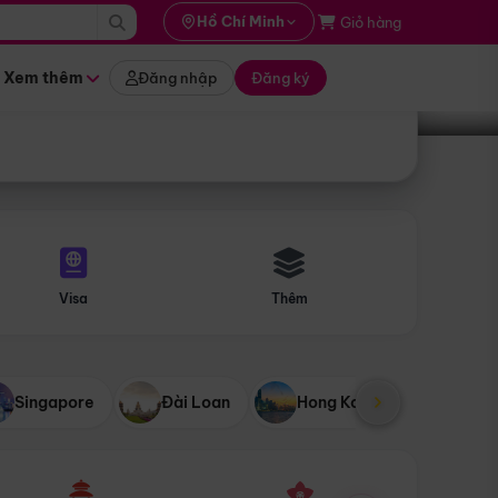
i hành
Hồ Chí Minh
Giỏ hàng
Tìm tour
tháng nào
Xem thêm
Đăng nhập
Đăng ký
Visa
Thêm
Singapore
Đài Loan
Hong Kong
Mỹ