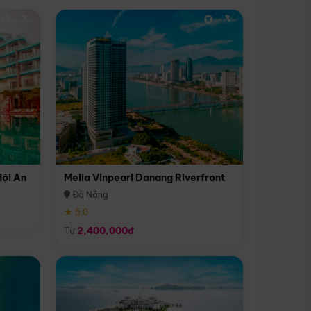
Hội An
Melia Vinpearl Danang Riverfront
Đà Nẵng
★ 5.0
Từ
2,400,000đ