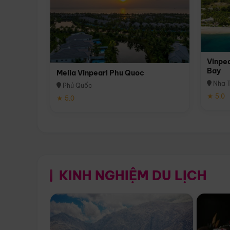
Vinpea
Bay
Melia Vinpearl Phu Quoc
Nha T
Phú Quốc
★ 5.0
★ 5.0
KINH NGHIỆM DU LỊCH