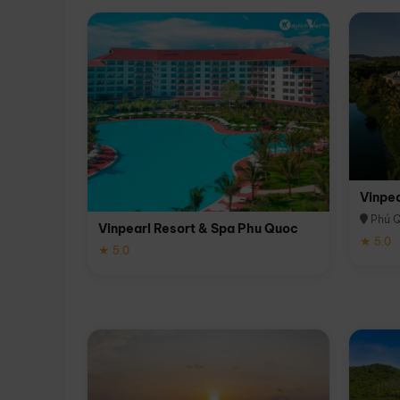
Vinpe
Phú 
Vinpearl Resort & Spa Phu Quoc
★ 5.0
★ 5.0