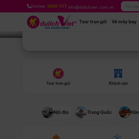
Bạn muốn đi đâu?
*
Hotline:
1900 1177
info@dulichviet.com.vn
Tour trọn gói
Vé máy bay
Tour trọn gói
Khách sạn
Nội địa
Trung Quốc
Hàn