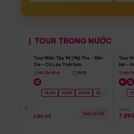
TOUR TRONG NƯỚC
Điểm nổi bật
Tour Miền Tây 1N | Mỹ Tho - Bến
Tour Đ
Tre - Cù Lao Thới Sơn
Nà - H
Nha
Hồ Chí Minh
1N0Đ
Hồ Ch
14/08
16/08
23/08
30/08
06/09
12
1
‹
Giá từ:
Xem chi tiết
7.89
Liên hệ