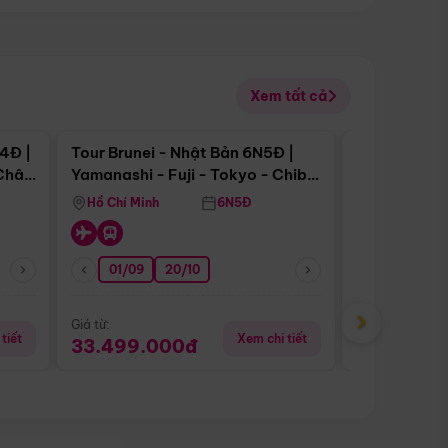
Xem tất cả
 bật
Điểm nổi bật
4Đ |
Tour Brunei - Nhật Bản 6N5Đ |
Tour Campu
 Châu
Yamanashi - Fuji - Tokyo - Chiba
Siem Reap -
- Freeday
Hồ Chí Minh
6N5Đ
Hồ Chí Minh
01/09
20/10
20/08
›
Giá từ:
Giá từ:
tiết
Xem chi tiết
33.499.000đ
5.650.00