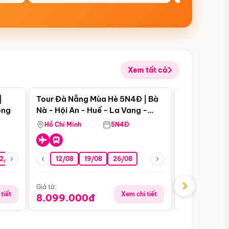
Xem tất cả
 bật
Điểm nổi bật
|
Tour Đà Nẵng Mùa Hè 5N4Đ | Bà
Tour Đà Nẵn
ong
Nà - Hội An - Huế - La Vang -
Nà - Hội An
Động Thiên Đường
Nha
Hồ Chí Minh
5N4Đ
Hồ Chí Minh
2/08
26/08
05/09
12/08
19/08
09/09
26/08
12/09
13/08
›
Giá từ:
Giá từ:
tiết
Xem chi tiết
8.099.000đ
6.899.00