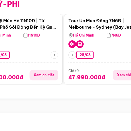
Ỹ-PHI
Điểm nổi bật
Điểm nổi
ỹ Mùa Hè 11N10Đ | Từ
Tour Úc Mùa Đông 7N6Đ |
Phố Sôi Động Đến Kỳ Quan
Melbourne - Sydney (Bay Je
Nhiên Mỹ
Airways)
í Minh
11N10Đ
Hồ Chí Minh
7N6Đ
4/08
28/08
Giá từ:
Xem chi tiết
Xem chi 
900.000đ
47.990.000đ