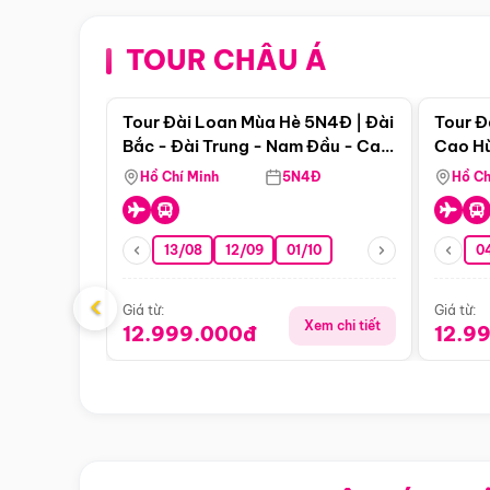
TOUR CHÂU Á
Điểm nổi bật
Tour Đài Loan Mùa Hè 5N4Đ | Đài
Tour Đ
Bắc - Đài Trung - Nam Đầu - Cao
Cao Hù
Hùng ( Bay Vn)
(Bay V
Hồ Chí Minh
5N4Đ
Hồ Ch
13/08
12/09
01/10
0
‹
Giá từ:
Giá từ:
Xem chi tiết
12.999.000đ
12.9