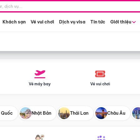
Điểm khởi hành
Tháng khở
Hồ Chí Minh
Bất kỳ 
Khách sạn
Vé vui chơi
Dịch vụ visa
Tin tức
Giới thiệu
Vé máy bay
Vé vui chơi
 Quốc
Nhật Bản
Thái Lan
Châu Âu