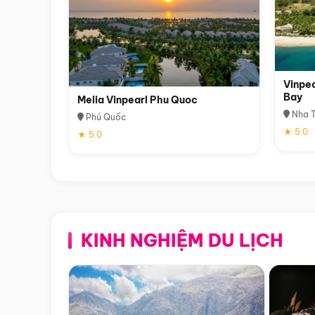
Vinpea
Bay
Melia Vinpearl Phu Quoc
Nha T
Phú Quốc
★ 5.0
★ 5.0
KINH NGHIỆM DU LỊCH