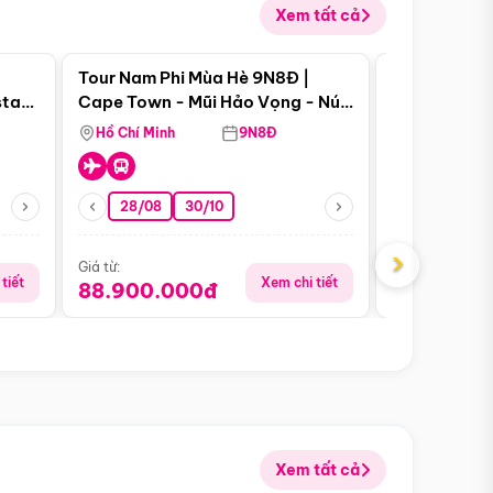
Xem tất cả
 bật
Điểm nổi bật
Tour Nam Phi Mùa Hè 9N8Đ |
Tour Mỹ Mùa
star
Cape Town - Mũi Hảo Vọng - Núi
Hoa Kỳ - Me
Bàn - Johannesburg - Pretoria -
Hồ Chí Minh
9N8Đ
Hồ Chí Minh
Safari - Lodge
28/08
30/10
29/08
›
Giá từ:
Giá từ:
tiết
Xem chi tiết
88.900.000đ
59.900.
Xem tất cả