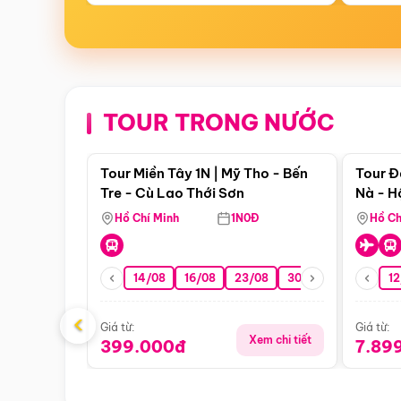
TOUR TRONG NƯỚC
Điểm nổi bật
Tour Miền Tây 1N | Mỹ Tho - Bến
Tour Đ
Tre - Cù Lao Thới Sơn
Nà - H
Nha
Hồ Chí Minh
1N0Đ
Hồ Ch
14/08
16/08
23/08
30/08
06/09
12
1
‹
Giá từ:
Giá từ:
Xem chi tiết
399.000đ
7.89