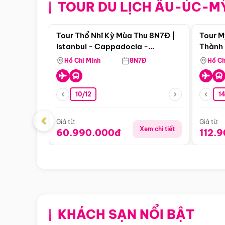
TOUR DU LỊCH ÂU-ÚC-M
Điểm nổi bật
Tour Thổ Nhĩ Kỳ Mùa Thu 8N7Đ |
Tour M
Istanbul - Cappadocia -
Thành 
Pamukkale
Thiên 
Hồ Chí Minh
8N7Đ
Hồ Ch
10/12
1
‹
Giá từ:
Giá từ:
Xem chi tiết
60.990.000đ
112.
KHÁCH SẠN NỔI BẬT