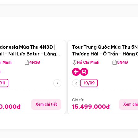
Điểm nổi bật
Điểm nổi
ndonesia Mùa Thu 4N3Đ |
Tour Trung Quôc Mùa Thu 5N
li - Núi Lửa Batur - Làng
Thượng Hải - Ô Trấn - Hàng
puran
(Tour Không Shopping)
í Minh
4N3Đ
Hồ Chí Minh
5N4Đ
/11
10/09
Giá từ:
Xem chi tiết
Xem chi 
90.000đ
15.499.000đ