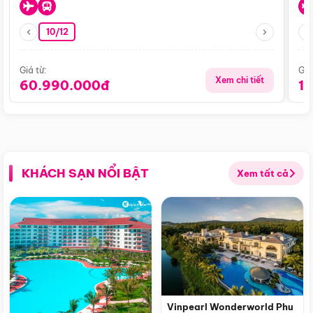
10/12
Giá từ:
Giá
Xem chi tiết
60.990.000đ
1
KHÁCH SẠN NỔI BẬT
Xem tất cả
Vinpearl Wonderworld Phu