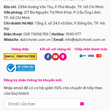
Địa chỉ
: 239A Hoàng Văn Thụ, P.Phú Nhuận, TP. Hồ Chí Minh.
Văn phòng
:
217 Bis Nguyễn Thị Minh Khai, P.Cầu Ông Lãnh,
TP. Hồ Chí Minh.
Chi nhánh Hà Nội
:
Tầng 3, số 243 xã Đàn, P.Đống Đa, TP. Hà
Nội
Điện thoại
:
028 73056789
|
Hotline
:
1900 1177
Website
:
dulichviet.com.vn
|
Email
:
info@dulichviet.com.vn
Chứng nhận
Kết nối với chúng tôi
Chấp nhận thanh toán
Đăng ký nhận thông tin khuyến mãi
Nhập email để có cơ hội giảm 50% cho chuyến đi tiếp theo
của Quý khách