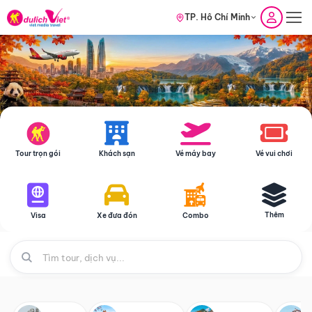
TP. Hồ Chí Minh
Tour trọn gói
Khách sạn
Vé máy bay
Vé vui chơi
Thêm
Visa
Xe đưa đón
Combo