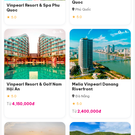
Quoc
Vinpearl Resort & Spa Phu
Phú Quốc
Quoc
★ 5.0
★ 5.0
Vinpearl Resort & Golf Nam
Melia Vinpearl Danang
Hội An
Riverfront
★ 5.0
Đà Nẵng
Từ
4,150,000đ
★ 5.0
Từ
2,400,000đ