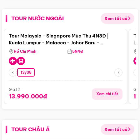
TOUR NƯỚC NGOÀI
Xem tất cả
Điểm nổi bật
Tour Malaysia - Singapore Mùa Thu 4N3Đ |
To
Kuala Lumpur - Malacca - Johor Baru -
Lử
Singapore
Hồ Chí Minh
5N4Đ
13/08
Giá từ:
Giá
Xem chi tiết
13.990.000đ
1
TOUR CHÂU Á
Xem tất cả
Điểm nổi bật