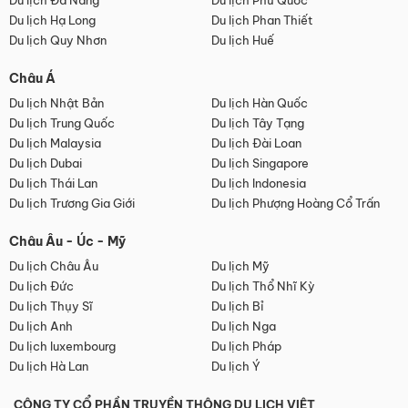
Du lịch Đà Nẵng
Du lịch Phú Quốc
Du lịch Hạ Long
Du lịch Phan Thiết
Du lịch Quy Nhơn
Du lịch Huế
Châu Á
Du lịch Nhật Bản
Du lịch Hàn Quốc
Du lịch Trung Quốc
Du lịch Tây Tạng
Du lịch Malaysia
Du lịch Đài Loan
Du lịch Dubai
Du lịch Singapore
Du lịch Thái Lan
Du lịch Indonesia
Du lịch Trương Gia Giới
Du lịch Phượng Hoàng Cổ Trấn
Châu Âu - Úc - Mỹ
Du lịch Châu Âu
Du lịch Mỹ
Du lịch Đức
Du lịch Thổ Nhĩ Kỳ
Du lịch Thụy Sĩ
Du lịch Bỉ
Du lịch Anh
Du lịch Nga
Du lịch luxembourg
Du lịch Pháp
Du lịch Hà Lan
Du lịch Ý
CÔNG TY CỔ PHẦN TRUYỀN THÔNG DU LỊCH VIỆT