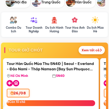
Nội địa
Trung Quốc
Hàn Quốc
N
Combo Du
Tour Doanh
Du lịch Hành
Tour Hoa Anh
Du lịch Mùa
D
lịch
Nghiệp
Hương
Đào
Hè
TOUR GIỜ CHÓT
Xem tất cả
Điểm nổi bật
Còn
18 ngày 01:53:38
Cò
Tour Hàn Quốc Mùa Thu 5N4Đ | Seoul - Everland
To
- Đảo Nami - Tháp Namsan (Bay Sun Phuquoc
Hò
Bay Sun Phuquoc Airways
Tặ
Airways)
Aq
Hồ Chí Minh
5N4Đ
26/08
‹
Còn 10 chỗ
Còn 10 chỗ
C
C