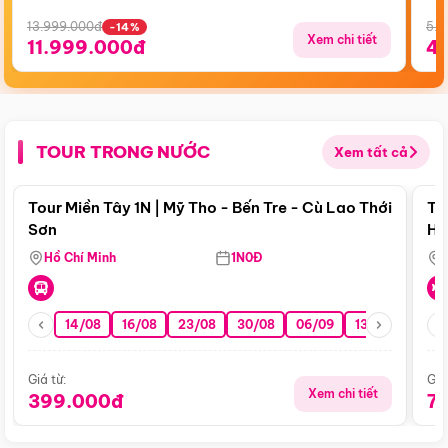
13.999.000đ
5.5
-14%
Xem chi tiết
11.999.000đ
4
TOUR TRONG NƯỚC
Xem tất cả
Điểm nổi bật
Tour Miền Tây 1N | Mỹ Tho - Bến Tre - Cù Lao Thới
To
Sơn
Hu
Hồ Chí Minh
1N0Đ
14/08
16/08
23/08
30/08
06/09
13/09
20/0
Giá từ:
Giá
Xem chi tiết
399.000đ
7