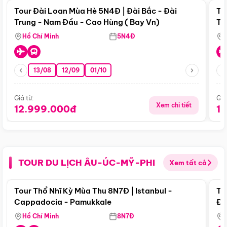
Tour Đài Loan Mùa Hè 5N4Đ | Đài Bắc - Đài
To
Trung - Nam Đầu - Cao Hùng ( Bay Vn)
Tr
Hồ Chí Minh
5N4Đ
13/08
12/09
01/10
Giá từ:
Giá
Xem chi tiết
12.999.000đ
1
TOUR DU LỊCH ÂU-ÚC-MỸ-PHI
Xem tất cả
Điểm nổi bật
Tour Thổ Nhĩ Kỳ Mùa Thu 8N7Đ | Istanbul -
To
Cappadocia - Pamukkale
Đế
Hồ Chí Minh
8N7Đ