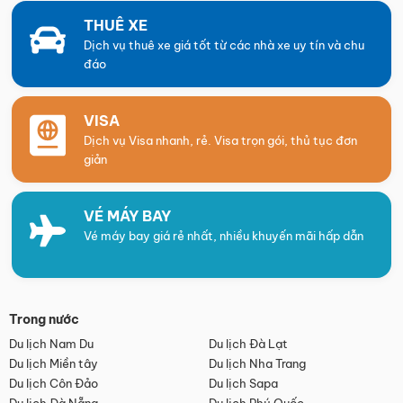
THUÊ XE
Dịch vụ thuê xe giá tốt từ các nhà xe uy tín và chu
đáo
VISA
Dịch vụ Visa nhanh, rẻ. Visa trọn gói, thủ tục đơn
giản
VÉ MÁY BAY
Vé máy bay giá rẻ nhất, nhiều khuyến mãi hấp dẫn
Trong nước
Du lịch Nam Du
Du lịch Đà Lạt
Du lịch Miền tây
Du lịch Nha Trang
Du lịch Côn Đảo
Du lịch Sapa