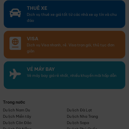
THUÊ XE
Dịch vụ thuê xe giá tốt từ các nhà xe uy tín và chu
đáo
VISA
Dịch vụ Visa nhanh, rẻ. Visa trọn gói, thủ tục đơn
giản
VÉ MÁY BAY
Vé máy bay giá rẻ nhất, nhiều khuyến mãi hấp dẫn
Trong nước
Du lịch Nam Du
Du lịch Đà Lạt
Du lịch Miền tây
Du lịch Nha Trang
Du lịch Côn Đảo
Du lịch Sapa