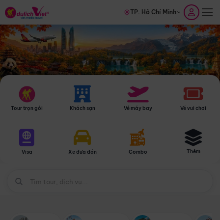
TP. Hồ Chí Minh
Tour trọn gói
Khách sạn
Vé máy bay
Vé vui chơi
Thêm
Visa
Xe đưa đón
Combo