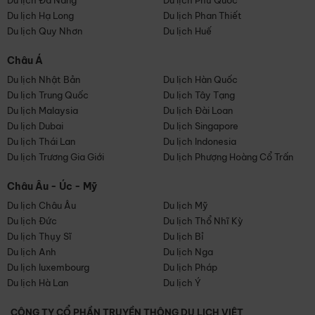
Du lịch Đà Nẵng
Du lịch Phú Quốc
Du lịch Hạ Long
Du lịch Phan Thiết
Du lịch Quy Nhơn
Du lịch Huế
Châu Á
Du lịch Nhật Bản
Du lịch Hàn Quốc
Du lịch Trung Quốc
Du lịch Tây Tạng
Du lịch Malaysia
Du lịch Đài Loan
Du lịch Dubai
Du lịch Singapore
Du lịch Thái Lan
Du lịch Indonesia
Du lịch Trương Gia Giới
Du lịch Phượng Hoàng Cổ Trấn
Châu Âu - Úc - Mỹ
Du lịch Châu Âu
Du lịch Mỹ
Du lịch Đức
Du lịch Thổ Nhĩ Kỳ
Du lịch Thụy Sĩ
Du lịch Bỉ
Du lịch Anh
Du lịch Nga
Du lịch luxembourg
Du lịch Pháp
Du lịch Hà Lan
Du lịch Ý
CÔNG TY CỔ PHẦN TRUYỀN THÔNG DU LỊCH VIỆT