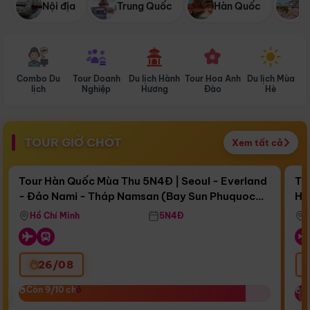
Nội địa
Trung Quốc
Hàn Quốc
N
Combo Du
Tour Doanh
Du lịch Hành
Tour Hoa Anh
Du lịch Mùa
D
lịch
Nghiệp
Hương
Đào
Hè
TOUR GIỜ CHÓT
Xem tất cả
Điểm nổi bật
Còn
16 ngày 21:48:47
Cò
Tour Hàn Quốc Mùa Thu 5N4Đ | Seoul - Everland
To
- Đảo Nami - Tháp Namsan (Bay Sun Phuquoc
Hò
Bay Sun Phuquoc Airways
Tặ
Airways)
Aq
Hồ Chí Minh
5N4Đ
26/08
‹
Còn 9/10 chỗ
Còn 9/10 chỗ
C
C