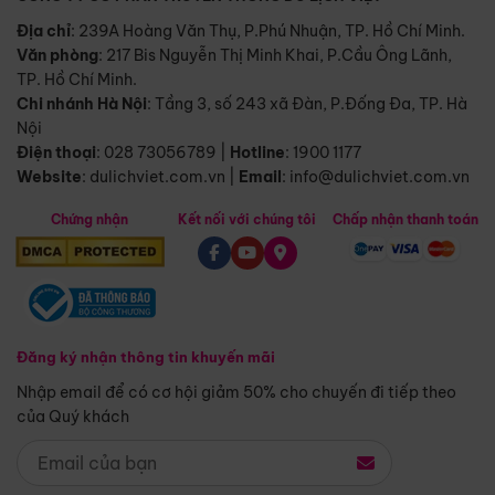
Địa chỉ
: 239A Hoàng Văn Thụ, P.Phú Nhuận, TP. Hồ Chí Minh.
Văn phòng
:
217 Bis Nguyễn Thị Minh Khai, P.Cầu Ông Lãnh,
TP. Hồ Chí Minh.
Chi nhánh Hà Nội
:
Tầng 3, số 243 xã Đàn, P.Đống Đa, TP. Hà
Nội
Điện thoại
:
028 73056789
|
Hotline
:
1900 1177
Website
:
dulichviet.com.vn
|
Email
:
info@dulichviet.com.vn
Chứng nhận
Kết nối với chúng tôi
Chấp nhận thanh toán
Đăng ký nhận thông tin khuyến mãi
Nhập email để có cơ hội giảm 50% cho chuyến đi tiếp theo
của Quý khách