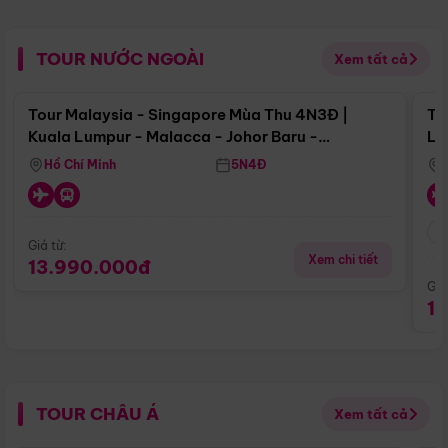
TOUR NƯỚC NGOÀI
Xem tất cả
Điểm nổi bật
Tour Malaysia - Singapore Mùa Thu 4N3Đ |
To
Kuala Lumpur - Malacca - Johor Baru -
Lử
Singapore
Hồ Chí Minh
5N4Đ
Giá từ:
Xem chi tiết
13.990.000đ
Giá
1
TOUR CHÂU Á
Xem tất cả
Điểm nổi bật