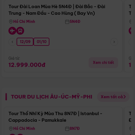
Tour Đài Loan Mùa Hè 5N4Đ | Đài Bắc - Đài
To
Trung - Nam Đầu - Cao Hùng ( Bay Vn)
Tr
Hồ Chí Minh
5N4Đ
12/09
01/10
Giá từ:
Giá
Xem chi tiết
12.999.000đ
1
TOUR DU LỊCH ÂU-ÚC-MỸ-PHI
Xem tất cả
Điểm nổi bật
Tour Thổ Nhĩ Kỳ Mùa Thu 8N7Đ | Istanbul -
To
Cappadocia - Pamukkale
Đế
Hồ Chí Minh
8N7Đ