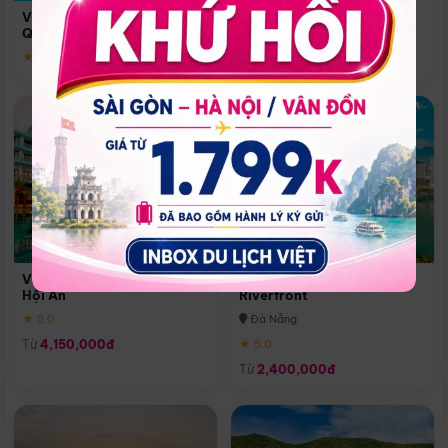
Quoc
Vinpearl Resort & Spa Phu
Phú Quốc
Quoc
★ 5.0
★ 5.0
Vinpearl Resort & Golf Nam
Melia Vinpearl Danang
Hội An
Riverfront
★ 5.0
Đà Nẵng
Từ
4,150,000đ
★ 5.0
Từ
2,400,000đ