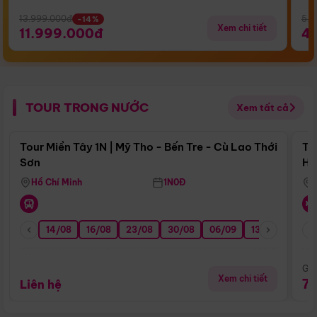
13.999.000đ
5.5
-14%
Xem chi tiết
11.999.000đ
4
TOUR TRONG NƯỚC
Xem tất cả
Điểm nổi bật
Tour Miền Tây 1N | Mỹ Tho - Bến Tre - Cù Lao Thới
To
Sơn
Hu
Hồ Chí Minh
1N0Đ
14/08
16/08
23/08
30/08
06/09
13/09
20/0
Giá
Xem chi tiết
7
Liên hệ