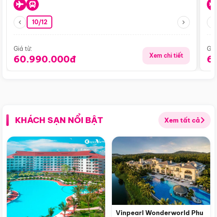
10/12
Giá từ:
Giá
Xem chi tiết
60.990.000đ
6
KHÁCH SẠN NỔI BẬT
Xem tất cả
Vinpearl Wonderworld Phu