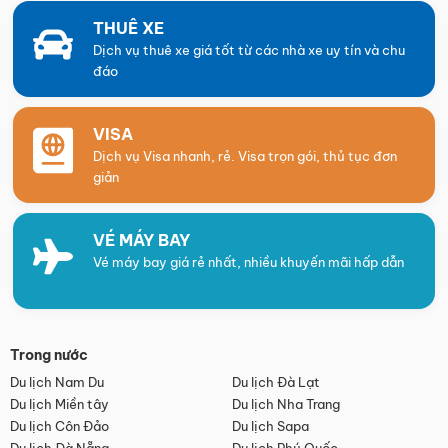
THUÊ XE
Dịch vụ thuê xe giá tốt từ các nhà xe uy tín và chu
đáo
VISA
Dịch vụ Visa nhanh, rẻ. Visa trọn gói, thủ tục đơn
giản
VÉ MÁY BAY
Vé máy bay giá rẻ nhất, nhiều khuyến mãi hấp dẫn
Trong nước
Du lịch Nam Du
Du lịch Đà Lạt
Du lịch Miền tây
Du lịch Nha Trang
Du lịch Côn Đảo
Du lịch Sapa