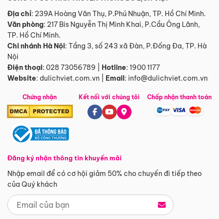
Địa chỉ
: 239A Hoàng Văn Thụ, P.Phú Nhuận, TP. Hồ Chí Minh.
Văn phòng
:
217 Bis Nguyễn Thị Minh Khai, P.Cầu Ông Lãnh,
TP. Hồ Chí Minh.
Chi nhánh Hà Nội
:
Tầng 3, số 243 xã Đàn, P.Đống Đa, TP. Hà
Nội
Điện thoại
:
028 73056789
|
Hotline
:
1900 1177
Website
:
dulichviet.com.vn
|
Email
:
info@dulichviet.com.vn
Chứng nhận
Kết nối với chúng tôi
Chấp nhận thanh toán
Đăng ký nhận thông tin khuyến mãi
Nhập email để có cơ hội giảm 50% cho chuyến đi tiếp theo
của Quý khách