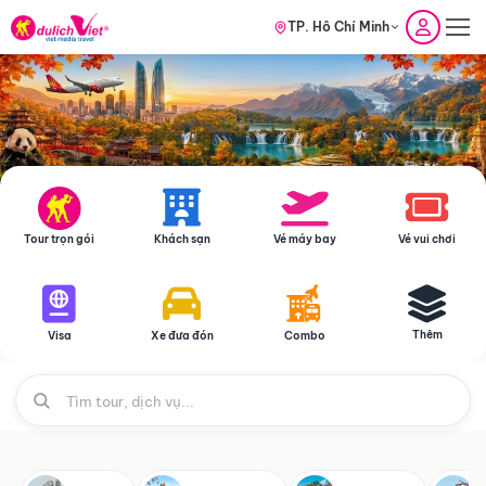
TP. Hồ Chí Minh
Tour trọn gói
Khách sạn
Vé máy bay
Vé vui chơi
Thêm
Visa
Xe đưa đón
Combo