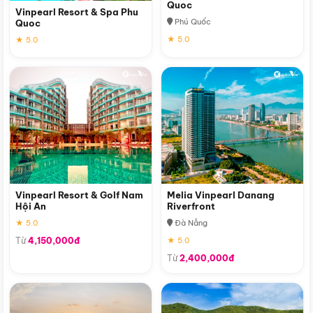
Quoc
Vinpearl Resort & Spa Phu
Phú Quốc
Quoc
★ 5.0
★ 5.0
Vinpearl Resort & Golf Nam
Melia Vinpearl Danang
Hội An
Riverfront
★ 5.0
Đà Nẵng
Từ
4,150,000đ
★ 5.0
Từ
2,400,000đ