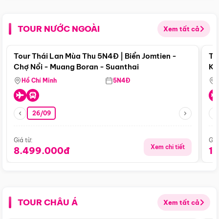
TOUR NƯỚC NGOÀI
Xem tất cả
Điểm nổi bật
Tour Thái Lan Mùa Thu 5N4Đ | Biển Jomtien -
To
Chợ Nổi - Muang Boran - Suanthai
Ku
Si
Hồ Chí Minh
5N4Đ
26/09
Giá từ:
Giá
Xem chi tiết
8.499.000đ
1
TOUR CHÂU Á
Xem tất cả
Điểm nổi bật