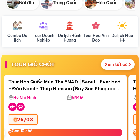
Nội địa
Trung Quốc
Hàn Quốc
N
Combo Du
Tour Doanh
Du lịch Hành
Tour Hoa Anh
Du lịch Mùa
D
lịch
Nghiệp
Hương
Đào
Hè
TOUR GIỜ CHÓT
Xem tất cả
Điểm nổi bật
Còn
19 ngày 08:29:01
Cò
Tour Hàn Quốc Mùa Thu 5N4Đ | Seoul - Everland
To
- Đảo Nami - Tháp Namsan (Bay Sun Phuquoc
Hò
Tặ
Airways)
Aq
Hồ Chí Minh
5N4Đ
26/08
‹
Còn 10 chỗ
Còn 10 chỗ
C
C