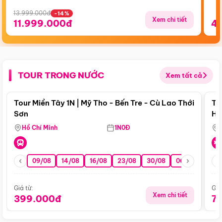
13.999.000đ
-14%
Xem chi tiết
11.999.000đ
4
TOUR TRONG NƯỚC
Xem tất cả
Điểm nổi bật
Tour Miền Tây 1N | Mỹ Tho - Bến Tre - Cù Lao Thới
To
Sơn
Hu
Hồ Chí Minh
1N0Đ
09/08
14/08
16/08
23/08
30/08
06/09
13/0
Giá từ:
Giá
Xem chi tiết
399.000đ
7