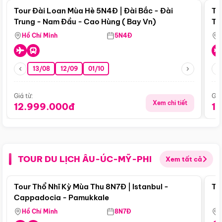
Tour Đài Loan Mùa Hè 5N4Đ | Đài Bắc - Đài
To
Trung - Nam Đầu - Cao Hùng ( Bay Vn)
Tr
Hồ Chí Minh
5N4Đ
13/08
12/09
01/10
Giá từ:
Giá
Xem chi tiết
12.999.000đ
1
TOUR DU LỊCH ÂU-ÚC-MỸ-PHI
Xem tất cả
Điểm nổi bật
Tour Thổ Nhĩ Kỳ Mùa Thu 8N7Đ | Istanbul -
To
Cappadocia - Pamukkale
Hồ Chí Minh
8N7Đ