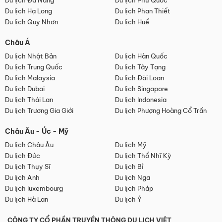
Du lịch Đà Nẵng
Du lịch Phú Quốc
Du lịch Hạ Long
Du lịch Phan Thiết
Du lịch Quy Nhơn
Du lịch Huế
Châu Á
Du lịch Nhật Bản
Du lịch Hàn Quốc
Du lịch Trung Quốc
Du lịch Tây Tạng
Du lịch Malaysia
Du lịch Đài Loan
Du lịch Dubai
Du lịch Singapore
Du lịch Thái Lan
Du lịch Indonesia
Du lịch Trương Gia Giới
Du lịch Phượng Hoàng Cổ Trấn
Châu Âu - Úc - Mỹ
Du lịch Châu Âu
Du lịch Mỹ
Du lịch Đức
Du lịch Thổ Nhĩ Kỳ
Du lịch Thụy Sĩ
Du lịch Bỉ
Du lịch Anh
Du lịch Nga
Du lịch luxembourg
Du lịch Pháp
Du lịch Hà Lan
Du lịch Ý
CÔNG TY CỔ PHẦN TRUYỀN THÔNG DU LỊCH VIỆT