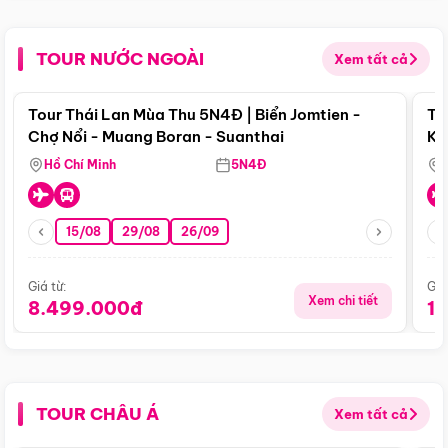
TOUR NƯỚC NGOÀI
Xem tất cả
Điểm nổi bật
Tour Thái Lan Mùa Thu 5N4Đ | Biển Jomtien -
To
Chợ Nổi - Muang Boran - Suanthai
Ku
Si
Hồ Chí Minh
5N4Đ
15/08
29/08
26/09
Giá từ:
Giá
Xem chi tiết
8.499.000đ
1
TOUR CHÂU Á
Xem tất cả
Điểm nổi bật