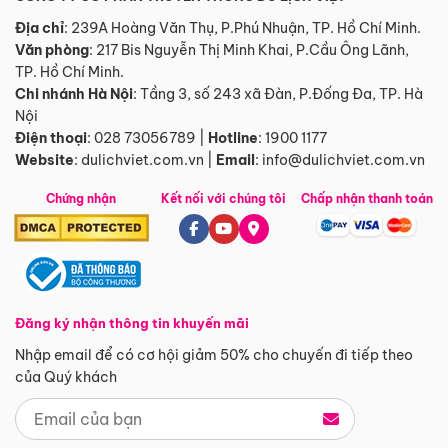
Địa chỉ
: 239A Hoàng Văn Thụ, P.Phú Nhuận, TP. Hồ Chí Minh.
Văn phòng
:
217 Bis Nguyễn Thị Minh Khai, P.Cầu Ông Lãnh,
TP. Hồ Chí Minh.
Chi nhánh Hà Nội
:
Tầng 3, số 243 xã Đàn, P.Đống Đa, TP. Hà
Nội
Điện thoại
:
028 73056789
|
Hotline
:
1900 1177
Website
:
dulichviet.com.vn
|
Email
:
info@dulichviet.com.vn
Chứng nhận
Kết nối với chúng tôi
Chấp nhận thanh toán
Đăng ký nhận thông tin khuyến mãi
Nhập email để có cơ hội giảm 50% cho chuyến đi tiếp theo
của Quý khách