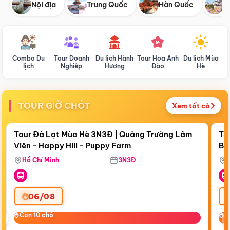
Nội địa
Trung Quốc
Hàn Quốc
N
Combo Du
Tour Doanh
Du lịch Hành
Tour Hoa Anh
Du lịch Mùa
D
lịch
Nghiệp
Hương
Đào
Hè
TOUR GIỜ CHÓT
Xem tất cả
Điểm nổi bật
Còn
20:53:25
Cò
Tour Đà Lạt Mùa Hè 3N3Đ | Quảng Trường Lâm
To
Viên - Happy Hill - Puppy Farm
Bế
Ma
Hồ Chí Minh
3N3Đ
06/08
‹
Còn 10 chỗ
Còn 10 chỗ
C
C