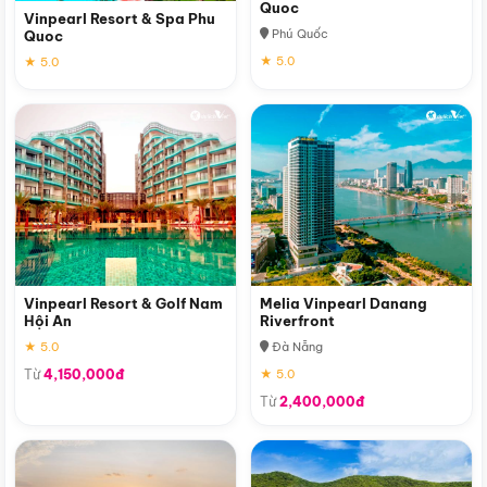
Quoc
Vinpearl Resort & Spa Phu
Phú Quốc
Quoc
★ 5.0
★ 5.0
Vinpearl Resort & Golf Nam
Melia Vinpearl Danang
Hội An
Riverfront
★ 5.0
Đà Nẵng
Từ
4,150,000đ
★ 5.0
Từ
2,400,000đ