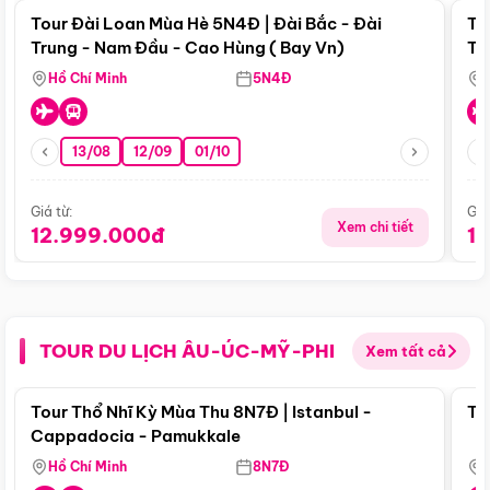
Tour Đài Loan Mùa Hè 5N4Đ | Đài Bắc - Đài
To
Trung - Nam Đầu - Cao Hùng ( Bay Vn)
Tr
Hồ Chí Minh
5N4Đ
13/08
12/09
01/10
Giá từ:
Giá
Xem chi tiết
12.999.000đ
1
TOUR DU LỊCH ÂU-ÚC-MỸ-PHI
Xem tất cả
Điểm nổi bật
Tour Thổ Nhĩ Kỳ Mùa Thu 8N7Đ | Istanbul -
To
Cappadocia - Pamukkale
Hồ Chí Minh
8N7Đ