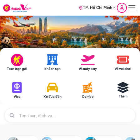
TP. Hồ Chí Minh
Tour trọn gói
Khách sạn
Vé máy bay
Vé vui chơi
Thêm
Visa
Xe đưa đón
Combo