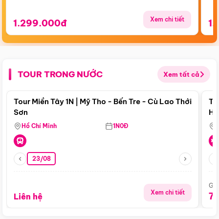
Xem chi tiết
1.299.000đ
1.
TOUR TRONG NƯỚC
Xem tất cả
Điểm nổi bật
Tour Miền Tây 1N | Mỹ Tho - Bến Tre - Cù Lao Thới
To
Sơn
Hu
Hồ Chí Minh
1N0Đ
23/08
Giá
Xem chi tiết
7
Liên hệ