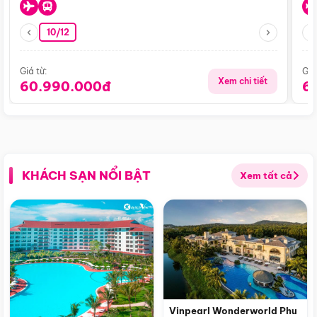
10/12
Giá từ:
Giá
Xem chi tiết
60.990.000đ
6
KHÁCH SẠN NỔI BẬT
Xem tất cả
Vinpearl Wonderworld Phu