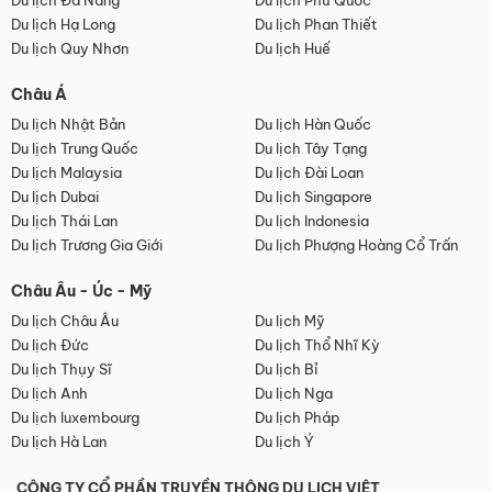
Du lịch Đà Nẵng
Du lịch Phú Quốc
Du lịch Hạ Long
Du lịch Phan Thiết
Du lịch Quy Nhơn
Du lịch Huế
Châu Á
Du lịch Nhật Bản
Du lịch Hàn Quốc
Du lịch Trung Quốc
Du lịch Tây Tạng
Du lịch Malaysia
Du lịch Đài Loan
Du lịch Dubai
Du lịch Singapore
Du lịch Thái Lan
Du lịch Indonesia
Du lịch Trương Gia Giới
Du lịch Phượng Hoàng Cổ Trấn
Châu Âu - Úc - Mỹ
Du lịch Châu Âu
Du lịch Mỹ
Du lịch Đức
Du lịch Thổ Nhĩ Kỳ
Du lịch Thụy Sĩ
Du lịch Bỉ
Du lịch Anh
Du lịch Nga
Du lịch luxembourg
Du lịch Pháp
Du lịch Hà Lan
Du lịch Ý
CÔNG TY CỔ PHẦN TRUYỀN THÔNG DU LỊCH VIỆT