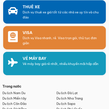
THUÊ XE
Dịch vụ thuê xe giá tốt từ các nhà xe uy tín và chu
đáo
VISA
Dịch vụ Visa nhanh, rẻ. Visa trọn gói, thủ tục đơn
giản
VÉ MÁY BAY
Vé máy bay giá rẻ nhất, nhiều khuyến mãi hấp dẫn
Trong nước
Du lịch Nam Du
Du lịch Đà Lạt
Du lịch Miền tây
Du lịch Nha Trang
Du lịch Côn Đảo
Du lịch Sapa