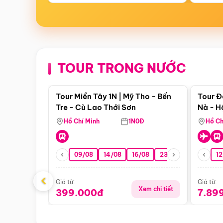
TOUR TRONG NƯỚC
Điểm nổi bật
Tour Miền Tây 1N | Mỹ Tho - Bến
Tour Đ
Tre - Cù Lao Thới Sơn
Nà - H
Nha
Hồ Chí Minh
1N0Đ
Hồ Ch
09/08
14/08
16/08
23/08
30/08
12
0
‹
Giá từ:
Giá từ:
Xem chi tiết
399.000đ
7.89