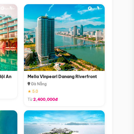
Hội An
Melia Vinpearl Danang Riverfront
Đà Nẵng
★ 5.0
Từ
2,400,000đ