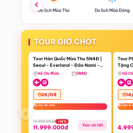
ùa Thu
Du lịch Mùa Đông
Combo Du lịch
TOUR GIỜ CHÓT
Điểm nổi bật
Còn
19 ngày 13:00:51
Còn
07 
Tour Hàn Quốc Mùa Thu 5N4Đ |
Tour P
Seoul - Everland - Đảo Nami -
Tặng C
Tặng C
Tháp Namsan (Bay Sun Phuquoc
Hôn - 
Hồ Chí Minh
5N4Đ
Hồ Ch
Airways)
26/08
14
Còn 10 chỗ
Còn 10 chỗ
Còn 6 
Còn 6 
‹
13.999.000đ
-14%
Xem chi tiết
11.999.000đ
4.99