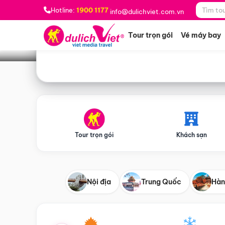
Bạn muốn đi đâu?
*
Hotline:
1900 1177
info@dulichviet.com.vn
Tour trọn gói
Vé máy bay
Tour trọn gói
Khách sạn
Nội địa
Trung Quốc
Hàn