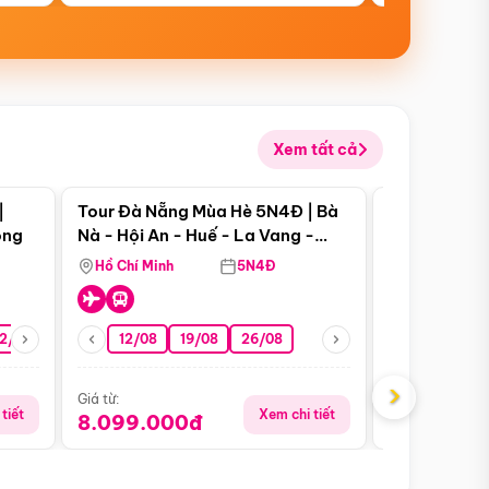
Xem tất cả
 bật
Điểm nổi bật
|
Tour Đà Nẵng Mùa Hè 5N4Đ | Bà
Tour Đà Nẵn
ong
Nà - Hội An - Huế - La Vang -
Nà - Hội An
Động Thiên Đường
Nha
Hồ Chí Minh
5N4Đ
Hồ Chí Minh
2/08
26/08
05/09
12/08
19/08
09/09
26/08
12/09
13/08
›
Giá từ:
Giá từ:
tiết
Xem chi tiết
8.099.000đ
6.899.00