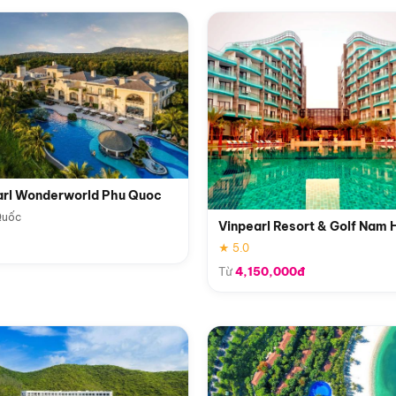
arl Wonderworld Phu Quoc
Quốc
Vinpearl Resort & Golf Nam 
★ 5.0
Từ
4,150,000đ