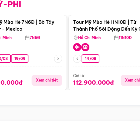
Ỹ-PHI
Điểm nổi bật
Điểm nổi
ỹ Mùa Hè 7N6Đ | Bờ Tây
Tour Mỹ Mùa Hè 11N10Đ | Từ
 - Mexico
Thành Phố Sôi Động Đến Kỳ
Thiên Nhiên Mỹ
í Minh
7N6Đ
Hồ Chí Minh
11N10Đ
8/08
19/09
14/08
Giá từ:
Xem chi tiết
Xem chi 
00.000đ
112.900.000đ