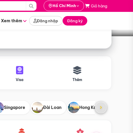
i hành
Hồ Chí Minh
Giỏ hàng
Tìm tour
tháng nào
Xem thêm
Đăng nhập
Đăng ký
Visa
Thêm
Singapore
Đài Loan
Hong Kong
Mỹ