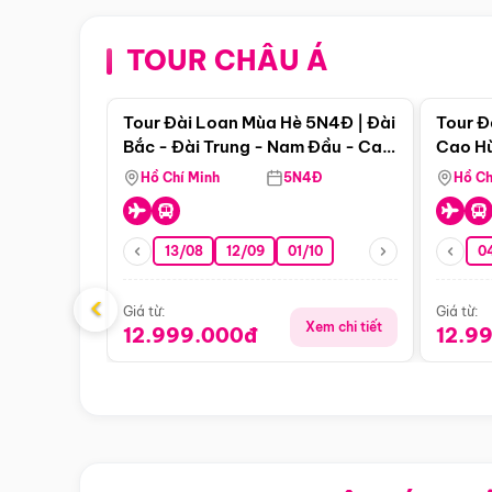
TOUR CHÂU Á
Điểm nổi bật
Tour Đài Loan Mùa Hè 5N4Đ | Đài
Tour Đ
Bắc - Đài Trung - Nam Đầu - Cao
Cao Hù
Hùng ( Bay Vn)
(Bay V
Hồ Chí Minh
5N4Đ
Hồ Ch
13/08
12/09
01/10
0
‹
Giá từ:
Giá từ:
Xem chi tiết
12.999.000đ
12.9