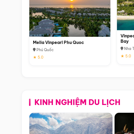
Vinpea
Bay
Melia Vinpearl Phu Quoc
Nha T
Phú Quốc
★ 5.0
★ 5.0
KINH NGHIỆM DU LỊCH