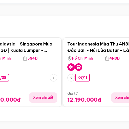
Điểm nổi bật
Điểm nổi
alaysia - Singapore Mùa
Tour Indonesia Mùa Thu 4N3
3Đ | Kuala Lumpur -
Đảo Bali - Núi Lửa Batur - L
a - Johor Baru -
Penglipuran
í Minh
5N4Đ
Hồ Chí Minh
4N3Đ
pore
3/08
07/11
Giá từ:
Xem chi tiết
Xem chi 
90.000đ
12.190.000đ