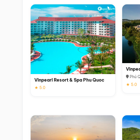
Vinpe
Phú 
Vinpearl Resort & Spa Phu Quoc
★ 5.0
★ 5.0