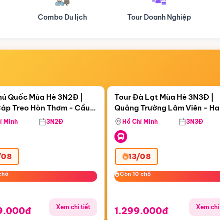
Tour Doanh Nghiệp
Du lịch Hành Hương
Điểm nổi bật
Điểm nổi
ngày 13:00:51
Còn
06 ngày 13:00:51
hú Quốc Mùa Hè 3N2Đ |
Tour Đà Lạt Mùa Hè 3N3Đ |
áp Treo Hòn Thơm - Cầu
Quảng Trường Lâm Viên - H
áp Treo Hòn Thơm
Công Viên Nước Aquatopia
Hill - Puppy Farm
í Minh
3N2Đ
Hồ Chí Minh
3N3Đ
/08
13/08
chỗ
chỗ
Còn 10 chỗ
Còn 10 chỗ
Xem chi tiết
Xem chi 
9.000đ
1.299.000đ