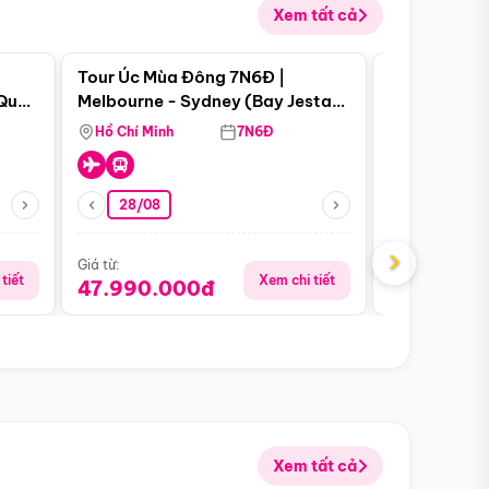
Xem tất cả
 bật
Điểm nổi bật
Tour Úc Mùa Đông 7N6Đ |
Tour Nam Ph
 Quan
Melbourne - Sydney (Bay Jestar
Cape Town -
Airways)
Bàn - Johan
Hồ Chí Minh
7N6Đ
Hồ Chí Minh
Safari - Lo
28/08
28/08
›
Giá từ:
Giá từ:
tiết
Xem chi tiết
47.990.000đ
88.900.0
Xem tất cả