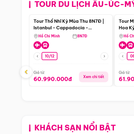
TOUR DU LỊCH ÂU-ÚC-M
Điểm nổi bật
Tour Thổ Nhĩ Kỳ Mùa Thu 8N7Đ |
Tour M
Istanbul - Cappadocia -
Hoa Kỳ
Pamukkale
Hồ Chí Minh
8N7Đ
Hồ Ch
10/12
0
‹
Giá từ:
Giá từ:
Xem chi tiết
60.990.000đ
61.9
KHÁCH SẠN NỔI BẬT