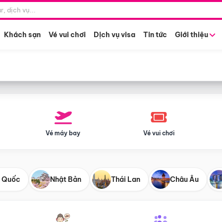
Điểm khởi hành
Tháng khở
Hồ Chí Minh
Bất kỳ 
Khách sạn
Vé vui chơi
Dịch vụ visa
Tin tức
Giới thiệu
Vé máy bay
Vé vui chơi
 Quốc
Nhật Bản
Thái Lan
Châu Âu