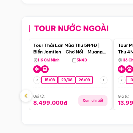
TOUR NƯỚC NGOÀI
Điểm nổi bật
Tour Thái Lan Mùa Thu 5N4Đ |
Tour M
Biển Jomtien - Chợ Nổi - Muang
Thu 4N
Boran - Suanthai
Malacc
Hồ Chí Minh
5N4Đ
Hồ Ch
Singa
15/08
29/08
26/09
1
‹
Giá từ:
Giá từ:
Xem chi tiết
8.499.000đ
13.9