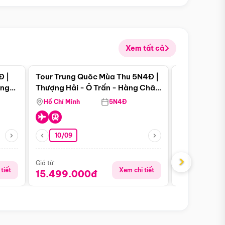
Xem tất cả
 bật
Điểm nổi bật
Đ |
Tour Trung Quôc Mùa Thu 5N4Đ |
Tour Trung
àng
Thượng Hải - Ô Trấn - Hàng Châu
| Thành Đô 
(Tour Không Shopping)
Viên Gấu Tr
Hồ Chí Minh
5N4Đ
Hồ Chí Minh
10/09
06/08
›
Giá từ:
Giá từ:
tiết
Xem chi tiết
15.499.000đ
18.990.0