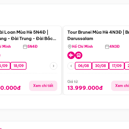
Điểm nổi bật
Điểm nổi
ài Loan Mùa Hè 5N4Đ |
Tour Brunei Mùa Hè 4N3Đ | B
ng - Đài Trung - Đài Bắc
Darussalam
j)
í Minh
5N4Đ
Hồ Chí Minh
4N3Đ
4/09
18/09
06/08
30/08
17/09
Giá từ:
Xem chi tiết
Xem chi 
90.000đ
13.999.000đ