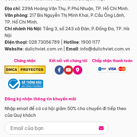
Địa chỉ
: 239A Hoàng Văn Thụ, P.Phú Nhuận, TP. Hồ Chí Minh.
Văn phòng
:
217 Bis Nguyễn Thị Minh Khai, P.Cầu Ông Lãnh,
TP. Hồ Chí Minh.
Chi nhánh Hà Nội
:
Tầng 3, số 243 xã Đàn, P.Đống Đa, TP. Hà
Nội
Điện thoại
:
028 73056789
|
Hotline
:
1900 1177
Website
:
dulichviet.com.vn
|
Email
:
info@dulichviet.com.vn
Chứng nhận
Kết nối với chúng tôi
Chấp nhận thanh toán
Đăng ký nhận thông tin khuyến mãi
Nhập email để có cơ hội giảm 50% cho chuyến đi tiếp theo
của Quý khách