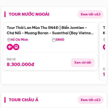
TOUR NƯỚC NGOÀI
Xem tất cả
Điểm nổi bật
Tour Thái Lan Mùa Thu 5N4Đ | Biển Jomtien -
To
Chợ Nổi - Muang Boran - Suanthai (Bay Vietnam
Ku
Airlines)
Si
Hồ Chí Minh
5N4Đ
Giá từ:
Xem chi tiết
8.300.000đ
Giá
1
TOUR CHÂU Á
Xem tất cả
Điểm nổi bật