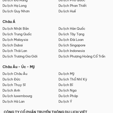
Du lịch Đà Nẵng
Du lịch Phú Quốc
Du lịch Hạ Long
Du lịch Phan Thiết
Du lịch Quy Nhơn
Du lịch Huế
Châu Á
Du lịch Nhật Bản
Du lịch Hàn Quốc
Du lịch Trung Quốc
Du lịch Tây Tạng
Du lịch Malaysia
Du lịch Đài Loan
Du lịch Dubai
Du lịch Singapore
Du lịch Thái Lan
Du lịch Indonesia
Du lịch Trương Gia Giới
Du lịch Phượng Hoàng Cổ Trấn
Châu Âu - Úc - Mỹ
Du lịch Châu Âu
Du lịch Mỹ
Du lịch Đức
Du lịch Thổ Nhĩ Kỳ
Du lịch Thụy Sĩ
Du lịch Bỉ
Du lịch Anh
Du lịch Nga
Du lịch luxembourg
Du lịch Pháp
Du lịch Hà Lan
Du lịch Ý
CÔNG TY CỔ PHẦN TRUYỀN THÔNG DU LỊCH VIỆT