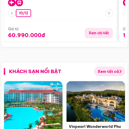
10/12
Giá từ:
Giá
Xem chi tiết
60.990.000đ
1
KHÁCH SẠN NỔI BẬT
Xem tất cả
Vinpearl Wonderworld Phu