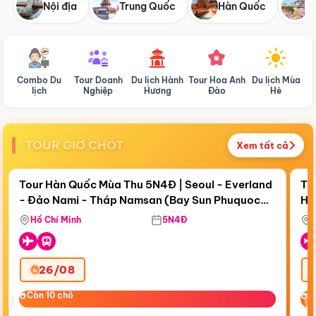
Nội địa
Trung Quốc
Hàn Quốc
N
Combo Du
Tour Doanh
Du lịch Hành
Tour Hoa Anh
Du lịch Mùa
D
lịch
Nghiệp
Hương
Đào
Hè
TOUR GIỜ CHÓT
Xem tất cả
Điểm nổi bật
Còn
18 ngày 15:37:40
Cò
Tour Hàn Quốc Mùa Thu 5N4Đ | Seoul - Everland
To
- Đảo Nami - Tháp Namsan (Bay Sun Phuquoc
Hò
Bay Sun Phuquoc Airways
Tặ
Airways)
Aq
Hồ Chí Minh
5N4Đ
26/08
‹
Còn 10 chỗ
Còn 10 chỗ
C
C