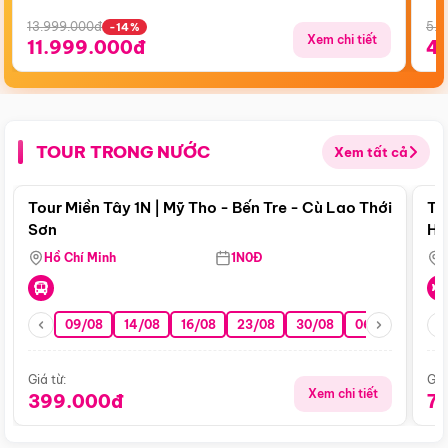
13.999.000đ
5.5
-14%
Xem chi tiết
11.999.000đ
4
TOUR TRONG NƯỚC
Xem tất cả
Điểm nổi bật
Tour Miền Tây 1N | Mỹ Tho - Bến Tre - Cù Lao Thới
To
Sơn
Hu
Hồ Chí Minh
1N0Đ
09/08
14/08
16/08
23/08
30/08
06/09
13/0
Giá từ:
Giá
Xem chi tiết
399.000đ
7