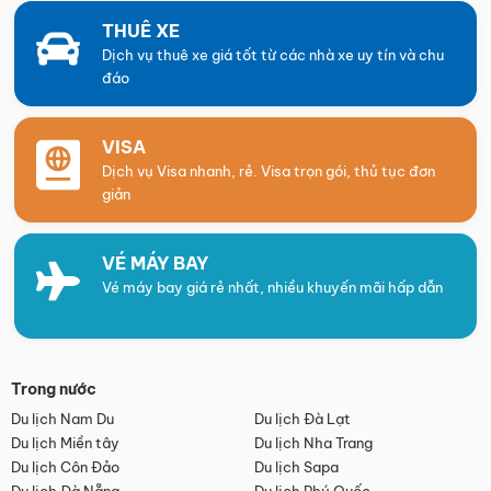
THUÊ XE
Dịch vụ thuê xe giá tốt từ các nhà xe uy tín và chu
đáo
VISA
Dịch vụ Visa nhanh, rẻ. Visa trọn gói, thủ tục đơn
giản
VÉ MÁY BAY
Vé máy bay giá rẻ nhất, nhiều khuyến mãi hấp dẫn
Trong nước
Du lịch Nam Du
Du lịch Đà Lạt
Du lịch Miền tây
Du lịch Nha Trang
Du lịch Côn Đảo
Du lịch Sapa