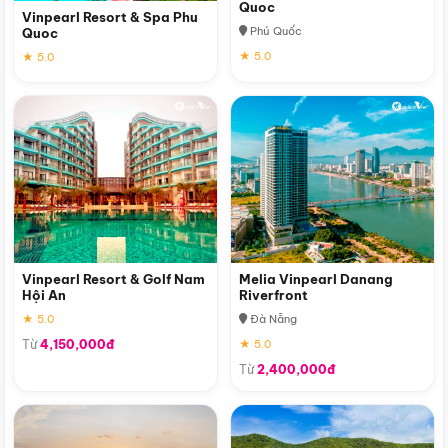
Quoc
Vinpearl Resort & Spa Phu
Phú Quốc
Quoc
★ 5.0
★ 5.0
Vinpearl Resort & Golf Nam
Melia Vinpearl Danang
Hội An
Riverfront
★ 5.0
Đà Nẵng
Từ
4,150,000đ
★ 5.0
Từ
2,400,000đ