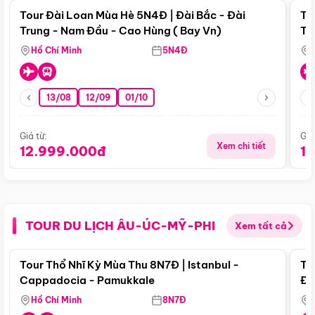
Tour Đài Loan Mùa Hè 5N4Đ | Đài Bắc - Đài
To
Trung - Nam Đầu - Cao Hùng ( Bay Vn)
Tr
Hồ Chí Minh
5N4Đ
13/08
12/09
01/10
Giá từ:
Giá
Xem chi tiết
12.999.000đ
1
TOUR DU LỊCH ÂU-ÚC-MỸ-PHI
Xem tất cả
Điểm nổi bật
Tour Thổ Nhĩ Kỳ Mùa Thu 8N7Đ | Istanbul -
To
Cappadocia - Pamukkale
Đế
Hồ Chí Minh
8N7Đ