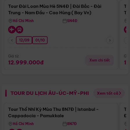
Tour Đài Loan Mùa Hè 5N4Đ | Đài Bắc - Đài
To
Trung - Nam Đầu - Cao Hùng ( Bay Vn)
Tr
Hồ Chí Minh
5N4Đ
12/09
01/10
Giá từ:
Giá
Xem chi tiết
12.999.000đ
1
TOUR DU LỊCH ÂU-ÚC-MỸ-PHI
Xem tất cả
Điểm nổi bật
Tour Thổ Nhĩ Kỳ Mùa Thu 8N7Đ | Istanbul -
To
Cappadocia - Pamukkale
Đế
Hồ Chí Minh
8N7Đ