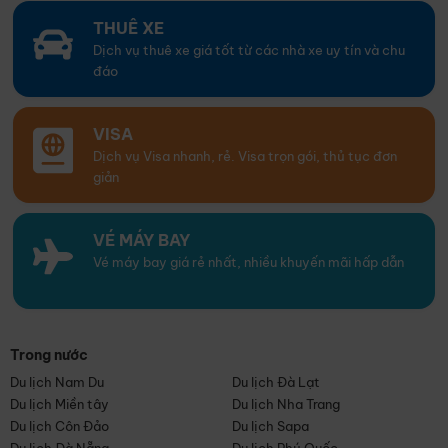
THUÊ XE
Dịch vụ thuê xe giá tốt từ các nhà xe uy tín và chu
đáo
VISA
Dịch vụ Visa nhanh, rẻ. Visa trọn gói, thủ tục đơn
giản
VÉ MÁY BAY
Vé máy bay giá rẻ nhất, nhiều khuyến mãi hấp dẫn
Trong nước
Du lịch Nam Du
Du lịch Đà Lạt
Du lịch Miền tây
Du lịch Nha Trang
Du lịch Côn Đảo
Du lịch Sapa