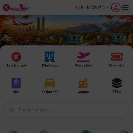
TP. Hồ Chí Minh
Tour trọn gói
Khách sạn
Vé máy bay
Vé vui chơi
Thêm
Visa
Xe đưa đón
Combo