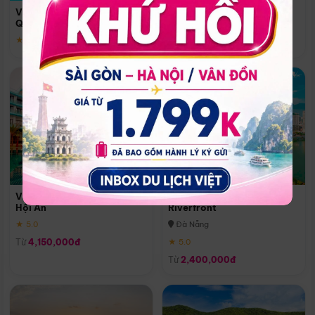
Quoc
Vinpearl Resort & Spa Phu
Phú Quốc
Quoc
★ 5.0
★ 5.0
Vinpearl Resort & Golf Nam
Melia Vinpearl Danang
Hội An
Riverfront
★ 5.0
Đà Nẵng
Từ
4,150,000đ
★ 5.0
Từ
2,400,000đ