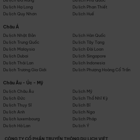
Du lịch Đà Nẵng
Du lịch Phú Quốc
Du lịch Hạ Long
Du lịch Phan Thiết
Du lịch Quy Nhơn
Du lịch Huế
Châu Á
Du lịch Nhật Bản
Du lịch Hàn Quốc
Du lịch Trung Quốc
Du lịch Tây Tạng
Du lịch Malaysia
Du lịch Đài Loan
Du lịch Dubai
Du lịch Singapore
Du lịch Thái Lan
Du lịch Indonesia
Du lịch Trương Gia Giới
Du lịch Phượng Hoàng Cổ Trấn
Châu Âu - Úc - Mỹ
Du lịch Châu Âu
Du lịch Mỹ
Du lịch Đức
Du lịch Thổ Nhĩ Kỳ
Du lịch Thụy Sĩ
Du lịch Bỉ
Du lịch Anh
Du lịch Nga
Du lịch luxembourg
Du lịch Pháp
Du lịch Hà Lan
Du lịch Ý
CÔNG TY CỔ PHẦN TRUYỀN THÔNG DU LỊCH VIỆT