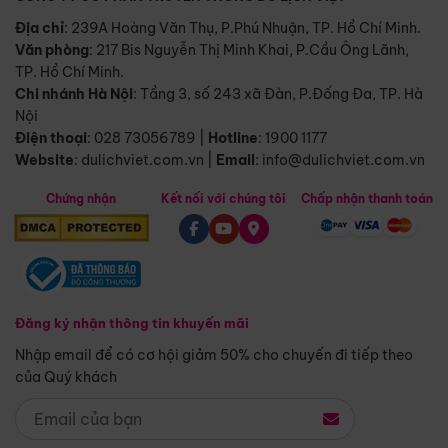
Địa chỉ
: 239A Hoàng Văn Thụ, P.Phú Nhuận, TP. Hồ Chí Minh.
Văn phòng
:
217 Bis Nguyễn Thị Minh Khai, P.Cầu Ông Lãnh,
TP. Hồ Chí Minh.
Chi nhánh Hà Nội
:
Tầng 3, số 243 xã Đàn, P.Đống Đa, TP. Hà
Nội
Điện thoại
:
028 73056789
|
Hotline
:
1900 1177
Website
:
dulichviet.com.vn
|
Email
:
info@dulichviet.com.vn
Chứng nhận
Kết nối với chúng tôi
Chấp nhận thanh toán
Đăng ký nhận thông tin khuyến mãi
Nhập email để có cơ hội giảm 50% cho chuyến đi tiếp theo
của Quý khách