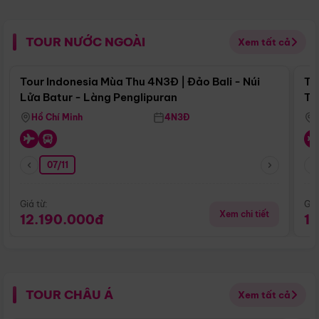
TOUR NƯỚC NGOÀI
Xem tất cả
Điểm nổi bật
Tour Indonesia Mùa Thu 4N3Đ | Đảo Bali - Núi
To
Lửa Batur - Làng Penglipuran
Tr
Hồ Chí Minh
4N3Đ
07/11
Giá từ:
Giá
Xem chi tiết
12.190.000đ
1
TOUR CHÂU Á
Xem tất cả
Điểm nổi bật