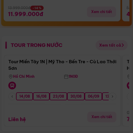
13.999.000đ
5.5
-14%
Xem chi tiết
11.999.000đ
4
TOUR TRONG NƯỚC
Xem tất cả
Điểm nổi bật
Tour Miền Tây 1N | Mỹ Tho - Bến Tre - Cù Lao Thới
To
Sơn
Hu
Hồ Chí Minh
1N0Đ
14/08
16/08
23/08
30/08
06/09
13/09
20/0
Giá
Xem chi tiết
7
Liên hệ