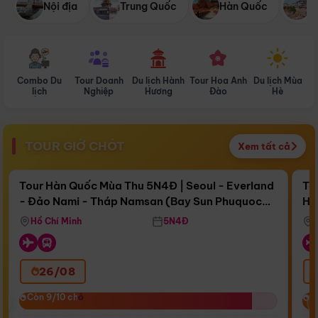
Nội địa
Trung Quốc
Hàn Quốc
N
Combo Du
Tour Doanh
Du lịch Hành
Tour Hoa Anh
Du lịch Mùa
D
lịch
Nghiệp
Hương
Đào
Hè
TOUR GIỜ CHÓT
Xem tất cả
Điểm nổi bật
Còn
16 ngày 15:51:42
Cò
Tour Hàn Quốc Mùa Thu 5N4Đ | Seoul - Everland
To
- Đảo Nami - Tháp Namsan (Bay Sun Phuquoc
Hò
Bay Sun Phuquoc Airways
Tặ
Airways)
Aq
Hồ Chí Minh
5N4Đ
26/08
‹
Còn 9/10 chỗ
Còn 9/10 chỗ
C
C