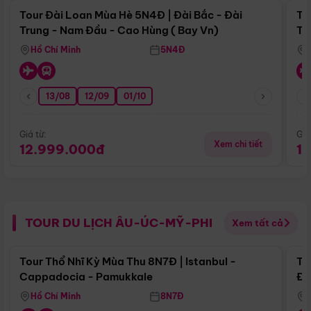
Tour Đài Loan Mùa Hè 5N4Đ | Đài Bắc - Đài
To
Trung - Nam Đầu - Cao Hùng ( Bay Vn)
Tr
Hồ Chí Minh
5N4Đ
13/08
12/09
01/10
Giá từ:
Giá
Xem chi tiết
12.999.000đ
1
TOUR DU LỊCH ÂU-ÚC-MỸ-PHI
Xem tất cả
Điểm nổi bật
Tour Thổ Nhĩ Kỳ Mùa Thu 8N7Đ | Istanbul -
To
Cappadocia - Pamukkale
Đế
Hồ Chí Minh
8N7Đ