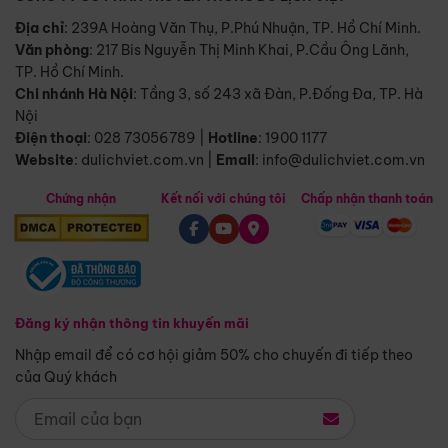
Địa chỉ
: 239A Hoàng Văn Thụ, P.Phú Nhuận, TP. Hồ Chí Minh.
Văn phòng
:
217 Bis Nguyễn Thị Minh Khai, P.Cầu Ông Lãnh,
TP. Hồ Chí Minh.
Chi nhánh Hà Nội
:
Tầng 3, số 243 xã Đàn, P.Đống Đa, TP. Hà
Nội
Điện thoại
:
028 73056789
|
Hotline
:
1900 1177
Website
:
dulichviet.com.vn
|
Email
:
info@dulichviet.com.vn
Chứng nhận
Kết nối với chúng tôi
Chấp nhận thanh toán
Đăng ký nhận thông tin khuyến mãi
Nhập email để có cơ hội giảm 50% cho chuyến đi tiếp theo
của Quý khách