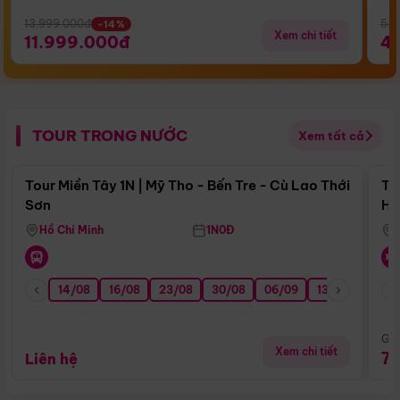
13.999.000đ
5.5
-14%
Xem chi tiết
11.999.000đ
4
TOUR TRONG NƯỚC
Xem tất cả
Điểm nổi bật
Tour Miền Tây 1N | Mỹ Tho - Bến Tre - Cù Lao Thới
To
Sơn
Hu
Hồ Chí Minh
1N0Đ
14/08
16/08
23/08
30/08
06/09
13/09
20/0
Giá
Xem chi tiết
7
Liên hệ