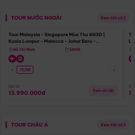
TOUR NƯỚC NGOÀI
Xem tất cả
Điểm nổi bật
Tour Malaysia - Singapore Mùa Thu 4N3Đ |
To
Kuala Lumpur - Malacca - Johor Baru -
Lử
Singapore
Hồ Chí Minh
5N4Đ
13/08
Giá từ:
Giá
Xem chi tiết
13.990.000đ
1
TOUR CHÂU Á
Xem tất cả
Điểm nổi bật