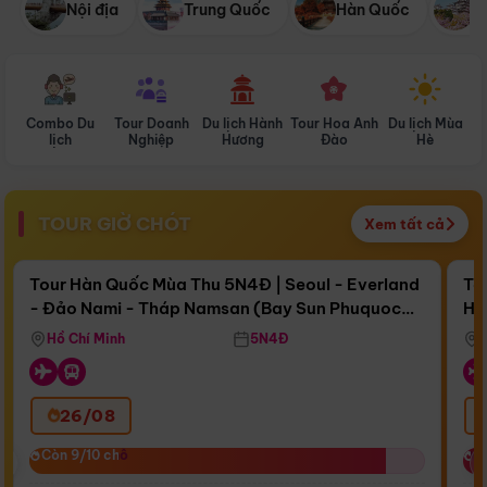
Nội địa
Trung Quốc
Hàn Quốc
N
Combo Du
Tour Doanh
Du lịch Hành
Tour Hoa Anh
Du lịch Mùa
D
lịch
Nghiệp
Hương
Đào
Hè
TOUR GIỜ CHÓT
Xem tất cả
Điểm nổi bật
Còn
17 ngày 15:02:18
Cò
Tour Hàn Quốc Mùa Thu 5N4Đ | Seoul - Everland
To
- Đảo Nami - Tháp Namsan (Bay Sun Phuquoc
Hò
Bay Sun Phuquoc Airways
Tặ
Airways)
Aq
Hồ Chí Minh
5N4Đ
26/08
‹
Còn 9/10 chỗ
Còn 9/10 chỗ
C
C