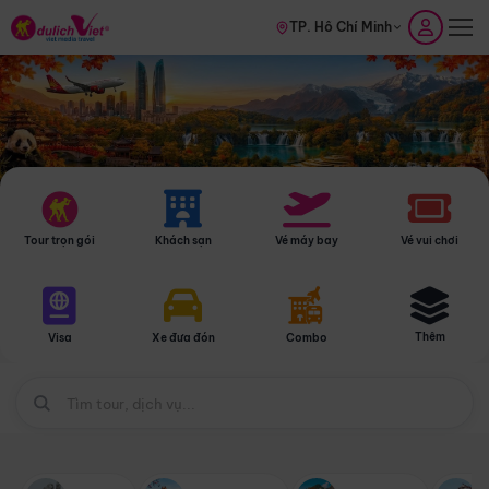
TP. Hồ Chí Minh
Tour trọn gói
Khách sạn
Vé máy bay
Vé vui chơi
Thêm
Visa
Xe đưa đón
Combo