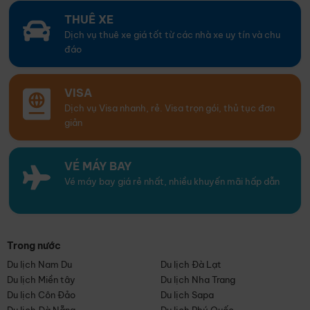
THUÊ XE
Dịch vụ thuê xe giá tốt từ các nhà xe uy tín và chu
đáo
VISA
Dịch vụ Visa nhanh, rẻ. Visa trọn gói, thủ tục đơn
giản
VÉ MÁY BAY
Vé máy bay giá rẻ nhất, nhiều khuyến mãi hấp dẫn
Trong nước
Du lịch Nam Du
Du lịch Đà Lạt
Du lịch Miền tây
Du lịch Nha Trang
Du lịch Côn Đảo
Du lịch Sapa