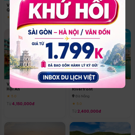
Quoc
Vinpearl Resort & Spa Phu
Phú Quốc
Quoc
★ 5.0
★ 5.0
Vinpearl Resort & Golf Nam
Melia Vinpearl Danang
Hội An
Riverfront
★ 5.0
Đà Nẵng
Từ
4,150,000đ
★ 5.0
Từ
2,400,000đ