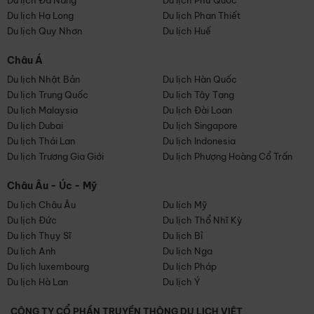
Du lịch Đà Nẵng
Du lịch Phú Quốc
Du lịch Hạ Long
Du lịch Phan Thiết
Du lịch Quy Nhơn
Du lịch Huế
Châu Á
Du lịch Nhật Bản
Du lịch Hàn Quốc
Du lịch Trung Quốc
Du lịch Tây Tạng
Du lịch Malaysia
Du lịch Đài Loan
Du lịch Dubai
Du lịch Singapore
Du lịch Thái Lan
Du lịch Indonesia
Du lịch Trương Gia Giới
Du lịch Phượng Hoàng Cổ Trấn
Châu Âu - Úc - Mỹ
Du lịch Châu Âu
Du lịch Mỹ
Du lịch Đức
Du lịch Thổ Nhĩ Kỳ
Du lịch Thụy Sĩ
Du lịch Bỉ
Du lịch Anh
Du lịch Nga
Du lịch luxembourg
Du lịch Pháp
Du lịch Hà Lan
Du lịch Ý
CÔNG TY CỔ PHẦN TRUYỀN THÔNG DU LỊCH VIỆT