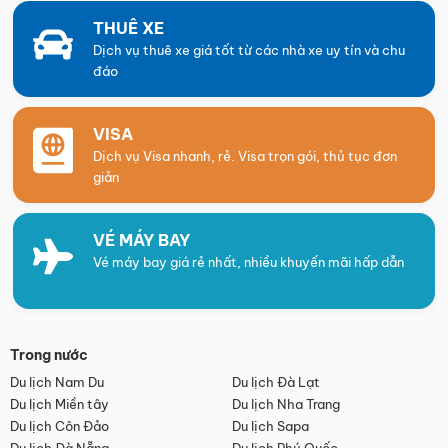
THUÊ XE
Dịch vụ thuê xe giá tốt từ các nhà xe uy tín và chu
đáo
VISA
Dịch vụ Visa nhanh, rẻ. Visa trọn gói, thủ tục đơn
giản
VÉ MÁY BAY
Vé máy bay giá rẻ nhất, nhiều khuyến mãi hấp dẫn
Trong nước
Du lịch Nam Du
Du lịch Đà Lạt
Du lịch Miền tây
Du lịch Nha Trang
Du lịch Côn Đảo
Du lịch Sapa