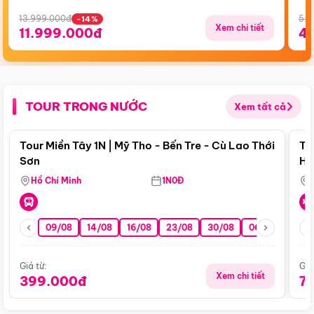
13.999.000đ
5.5
-14%
Xem chi tiết
11.999.000đ
4
TOUR TRONG NƯỚC
Xem tất cả
Điểm nổi bật
Tour Miền Tây 1N | Mỹ Tho - Bến Tre - Cù Lao Thới
To
Sơn
Hu
Hồ Chí Minh
1N0Đ
09/08
14/08
16/08
23/08
30/08
06/09
13/0
Giá từ:
Giá
Xem chi tiết
399.000đ
7