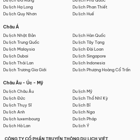
Du lịch Đà Nẵng
Du lịch Phú Quốc
Du lịch Hạ Long
Du lịch Phan Thiết
Du lịch Quy Nhơn
Du lịch Huế
Châu Á
Du lịch Nhật Bản
Du lịch Hàn Quốc
Du lịch Trung Quốc
Du lịch Tây Tạng
Du lịch Malaysia
Du lịch Đài Loan
Du lịch Dubai
Du lịch Singapore
Du lịch Thái Lan
Du lịch Indonesia
Du lịch Trương Gia Giới
Du lịch Phượng Hoàng Cổ Trấn
Châu Âu - Úc - Mỹ
Du lịch Châu Âu
Du lịch Mỹ
Du lịch Đức
Du lịch Thổ Nhĩ Kỳ
Du lịch Thụy Sĩ
Du lịch Bỉ
Du lịch Anh
Du lịch Nga
Du lịch luxembourg
Du lịch Pháp
Du lịch Hà Lan
Du lịch Ý
CÔNG TY CỔ PHẦN TRUYỀN THÔNG DU LỊCH VIỆT