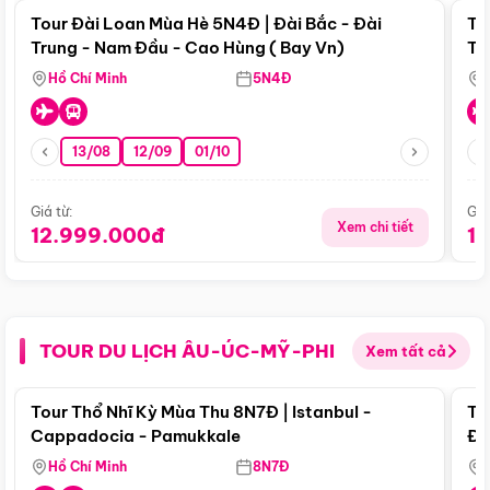
Tour Đài Loan Mùa Hè 5N4Đ | Đài Bắc - Đài
To
Trung - Nam Đầu - Cao Hùng ( Bay Vn)
Tr
Hồ Chí Minh
5N4Đ
13/08
12/09
01/10
Giá từ:
Giá
Xem chi tiết
12.999.000đ
1
TOUR DU LỊCH ÂU-ÚC-MỸ-PHI
Xem tất cả
Điểm nổi bật
Tour Thổ Nhĩ Kỳ Mùa Thu 8N7Đ | Istanbul -
To
Cappadocia - Pamukkale
Đế
Hồ Chí Minh
8N7Đ