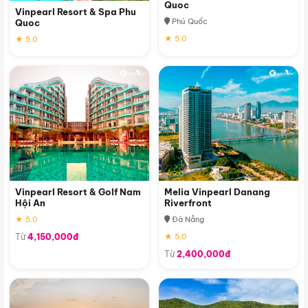
Quoc
Vinpearl Resort & Spa Phu
Phú Quốc
Quoc
★ 5.0
★ 5.0
Vinpearl Resort & Golf Nam
Melia Vinpearl Danang
Hội An
Riverfront
★ 5.0
Đà Nẵng
Từ
4,150,000đ
★ 5.0
Từ
2,400,000đ