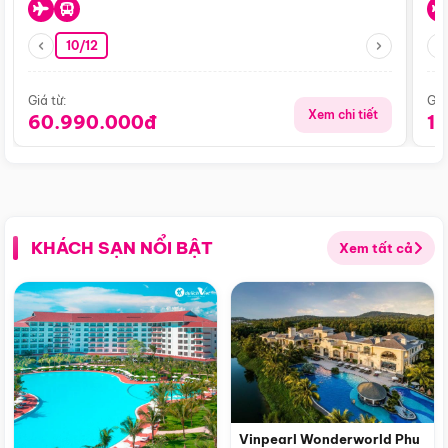
10/12
Giá từ:
Giá
Xem chi tiết
60.990.000đ
1
KHÁCH SẠN NỔI BẬT
Xem tất cả
Vinpearl Wonderworld Phu