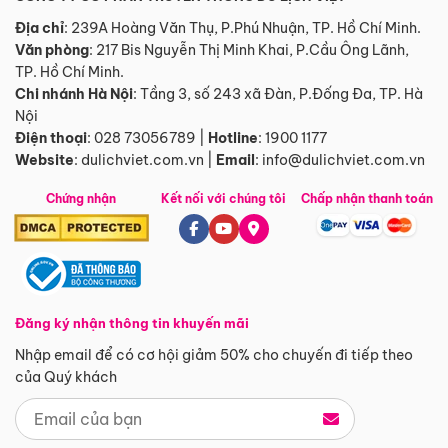
Địa chỉ
: 239A Hoàng Văn Thụ, P.Phú Nhuận, TP. Hồ Chí Minh.
Văn phòng
:
217 Bis Nguyễn Thị Minh Khai, P.Cầu Ông Lãnh,
TP. Hồ Chí Minh.
Chi nhánh Hà Nội
:
Tầng 3, số 243 xã Đàn, P.Đống Đa, TP. Hà
Nội
Điện thoại
:
028 73056789
|
Hotline
:
1900 1177
Website
:
dulichviet.com.vn
|
Email
:
info@dulichviet.com.vn
Chứng nhận
Kết nối với chúng tôi
Chấp nhận thanh toán
Đăng ký nhận thông tin khuyến mãi
Nhập email để có cơ hội giảm 50% cho chuyến đi tiếp theo
của Quý khách