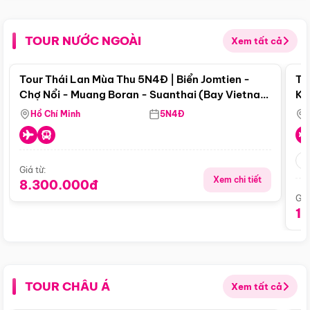
TOUR NƯỚC NGOÀI
Xem tất cả
Điểm nổi bật
Tour Thái Lan Mùa Thu 5N4Đ | Biển Jomtien -
To
Chợ Nổi - Muang Boran - Suanthai (Bay Vietnam
Ku
Airlines)
Si
Hồ Chí Minh
5N4Đ
Giá từ:
Xem chi tiết
8.300.000đ
Giá
1
TOUR CHÂU Á
Xem tất cả
Điểm nổi bật