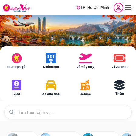
TP. Hồ Chí Minh
Tour trọn gói
Khách sạn
Vé máy bay
Vé vui chơi
Thêm
Visa
Xe đưa đón
Combo