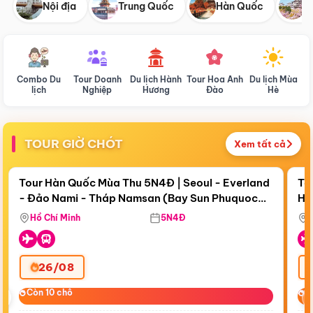
Nội địa
Trung Quốc
Hàn Quốc
N
Combo Du
Tour Doanh
Du lịch Hành
Tour Hoa Anh
Du lịch Mùa
D
lịch
Nghiệp
Hương
Đào
Hè
TOUR GIỜ CHÓT
Xem tất cả
Điểm nổi bật
Còn
18 ngày 10:20:34
Cò
Tour Hàn Quốc Mùa Thu 5N4Đ | Seoul - Everland
To
- Đảo Nami - Tháp Namsan (Bay Sun Phuquoc
Hò
Bay Sun Phuquoc Airways
Tặ
Airways)
Aq
Hồ Chí Minh
5N4Đ
26/08
‹
Còn 10 chỗ
Còn 10 chỗ
C
C